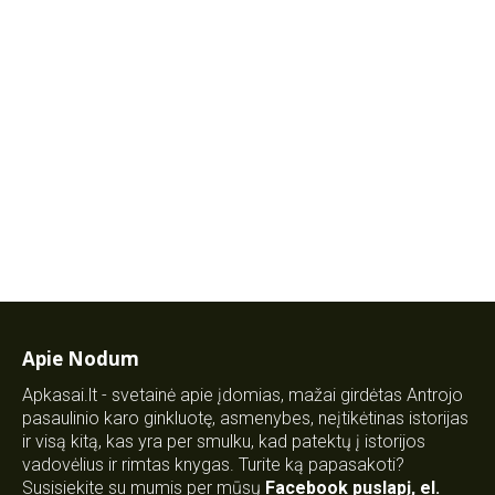
Apie Nodum
Apkasai.lt - svetainė apie įdomias, mažai girdėtas Antrojo
pasaulinio karo ginkluotę, asmenybes, neįtikėtinas istorijas
ir visą kitą, kas yra per smulku, kad patektų į istorijos
vadovėlius ir rimtas knygas. Turite ką papasakoti?
Susisiekite su mumis per mūsų
Facebook puslapį
,
el.