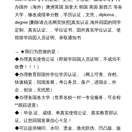
办国外（海外）澳洲英国 加拿大 韩国 美国 新西兰 等各
大学，修改成绩单分数，学历认证，文凭，diploma，
degree [删除请点击网页快照]真实认证.海外回囯的同学
定制、真实认证、、学位证书、囯外真实学位认证、使
馆留学回囯人员证明、录取通知书
→ ★我们为您做的是：
◆办理真实使馆公证（即留学回国人员证明，不成功不
收费！！！）
◆办理教育部国外学位学历认证。（网上可查、存档、
快速稳妥，回国发展，考公务员，落户，进国企，外
企，创业，无忧愁）
◆办理各国各大学（世界名校一对一专业服务，可全程
**跟踪进度）
◆：毕业.证、成绩、单真实使馆公证、真实教育部认
证。让您回国发展信心十足！
◆可以提供钢印、水印、烫金、激光防伪、凹凸版、版