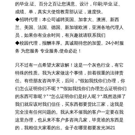
的毕业.证、百分之百让您满意、设计，印刷;毕业.证、
成绩、单，真实大使馆教育部认证，速度快。
◆招聘代理：本公司诚聘英国、加拿大、澳洲、新西
兰、美国、法国、德国、新加坡欧洲，亚洲各地代理人
员，如果你有业余时间，有兴趣就请联系我们
◆校园代理，报酬丰厚。真诚期待您的加盟。24小时服
务 为您服务 专业服务,使命必赴！
只不过有一点希望大家谅解！这是一个灰色行业，有它
特殊的性质。我为大家做这个事情，担着很重的法律责
任。有些朋友咨询半天，后问，“假如我找你们办理，你
们怎么证明你们不呢？”“假如我找你们办理怎么证明你们
的东西可靠呢？” “怎么证明你们是好人呢？“.既然选择了
我们就应该对我们信任，买东西都要货比三家，这我是
完全没有任何问题的。我从来不催我的客户一定要在我
这里办理，也从来不客户多咨询几家，毕竟谁的东西是
的，我相信大家看的出。金子在哪里都要发光3621