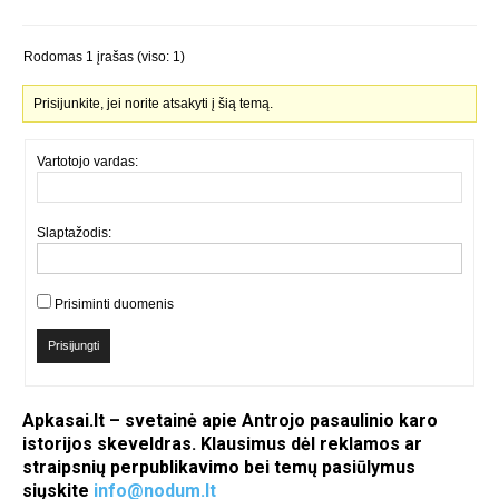
Rodomas 1 įrašas (viso: 1)
Prisijunkite, jei norite atsakyti į šią temą.
Vartotojo vardas:
Slaptažodis:
Prisiminti duomenis
Prisijungti
Apkasai.lt – svetainė apie Antrojo pasaulinio karo
istorijos skeveldras. Klausimus dėl reklamos ar
straipsnių perpublikavimo bei temų pasiūlymus
siųskite
info@nodum.lt