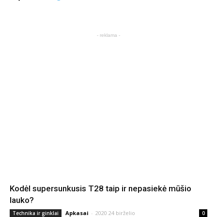
- reklama -
Kodėl supersunkusis T28 taip ir nepasiekė mūšio
lauko?
Apkasai
-
2020 24 birželio
Technika ir ginklai
0