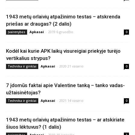
1943 metų orlaivių atpažinimo testas – atskrenda
priešas ar draugas? (2 dalis)
Apkasai
-
2019 6 gruodžio
Įvairenybės
0
Kodėl kai kurie APK laikų visureigiai priekyje turėjo
vertikalius strypus?
Apkasai
-
2020 21 vasario
Technika ir ginklai
0
7 įdomūs faktai apie Valentine tanką – tanko vadas-
užtaisinėtojas?
Apkasai
-
2021 14 vasario
Technika ir ginklai
0
1943 metų orlaivių atpažinimo testas – ar atskiriate
šiuos lėktuvus? (1 dalis)
Apkasai
-
2019 18 lapkričio