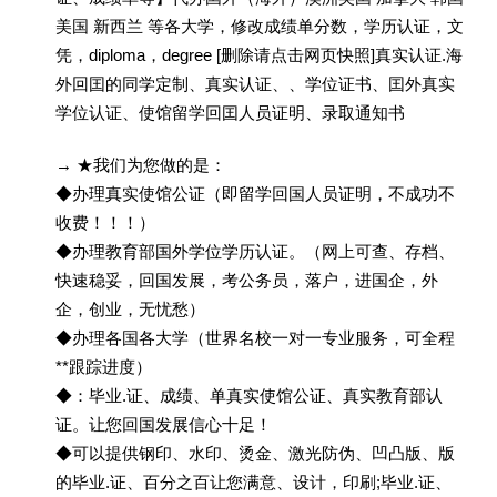
美国 新西兰 等各大学，修改成绩单分数，学历认证，文
凭，diploma，degree [删除请点击网页快照]真实认证.海
外回囯的同学定制、真实认证、、学位证书、囯外真实
学位认证、使馆留学回囯人员证明、录取通知书
→ ★我们为您做的是：
◆办理真实使馆公证（即留学回国人员证明，不成功不
收费！！！）
◆办理教育部国外学位学历认证。（网上可查、存档、
快速稳妥，回国发展，考公务员，落户，进国企，外
企，创业，无忧愁）
◆办理各国各大学（世界名校一对一专业服务，可全程
**跟踪进度）
◆：毕业.证、成绩、单真实使馆公证、真实教育部认
证。让您回国发展信心十足！
◆可以提供钢印、水印、烫金、激光防伪、凹凸版、版
的毕业.证、百分之百让您满意、设计，印刷;毕业.证、