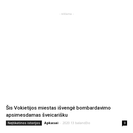
- reklama -
Šis Vokietijos miestas išvengė bombardavimo
apsimesdamas šveicarišku
Apkasai
-
2020 13 balandžio
Neįtikėtinos istorijos
0