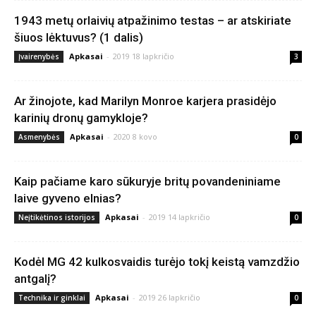
1943 metų orlaivių atpažinimo testas – ar atskiriate
šiuos lėktuvus? (1 dalis)
Apkasai
-
2019 18 lapkričio
Įvairenybės
3
Ar žinojote, kad Marilyn Monroe karjera prasidėjo
karinių dronų gamykloje?
Apkasai
-
2020 8 kovo
Asmenybės
0
Kaip pačiame karo sūkuryje britų povandeniniame
laive gyveno elnias?
Apkasai
-
2019 14 lapkričio
Neįtikėtinos istorijos
0
Kodėl MG 42 kulkosvaidis turėjo tokį keistą vamzdžio
antgalį?
Apkasai
-
2019 26 lapkričio
Technika ir ginklai
0