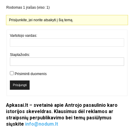
Rodomas 1 įrašas (viso: 1)
Prisijunkite, jei norite atsakyti į šią temą.
Vartotojo vardas:
Slaptažodis:
Prisiminti duomenis
Prisijungti
Apkasai.lt – svetainė apie Antrojo pasaulinio karo
istorijos skeveldras. Klausimus dėl reklamos ar
straipsnių perpublikavimo bei temų pasiūlymus
siųskite
info@nodum.lt