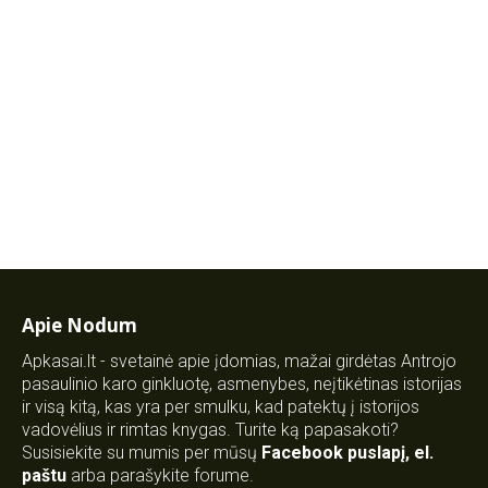
Apie Nodum
Apkasai.lt - svetainė apie įdomias, mažai girdėtas Antrojo
pasaulinio karo ginkluotę, asmenybes, neįtikėtinas istorijas
ir visą kitą, kas yra per smulku, kad patektų į istorijos
vadovėlius ir rimtas knygas. Turite ką papasakoti?
Susisiekite su mumis per mūsų
Facebook puslapį
,
el.
paštu
arba parašykite forume.