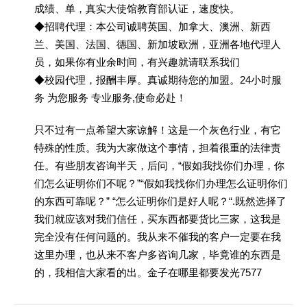
成绩、单，真实大使馆教育部认证，速度快。
◆招聘代理：本公司诚聘英国、加拿大、澳洲、新西
兰、美国、法国、德国、新加坡欧洲，亚洲各地代理人
员，如果你有业余时间，有兴趣就请联系我们
◆校园代理，报酬丰厚。真诚期待您的加盟。24小时服
务 为您服务 专业服务,使命必赴！
只不过有一点希望大家谅解！这是一个灰色行业，有它
特殊的性质。我为大家做这个事情，担着很重的法律责
任。有些朋友咨询半天，后问，“假如我找你们办理，你
们怎么证明你们不呢？”“假如我找你们办理怎么证明你们
的东西可靠呢？” “怎么证明你们是好人呢？“.既然选择了
我们就应该对我们信任，买东西都要货比三家，这我是
完全没有任何问题的。我从来不催我的客户一定要在我
这里办理，也从来不客户多咨询几家，毕竟谁的东西是
的，我相信大家看的出。金子在哪里都要发光7577