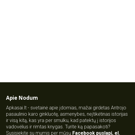
Apie Nodum
Apkasai.lt - svetainė apie įdomias, mažai girdėtas Antrojo
pasaulinio karo ginkluotę, asmenybes, neįtikėtinas istorijas
ir visą kitą, kas yra per smulku, kad patektų į istorijos
vadovėlius ir rimtas knygas. Turite ką papasakoti?
Susisiekite su mumis per mūsų
Facebook puslapį
,
el.