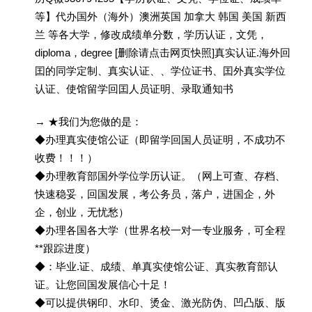
等】代办国外（海外）澳洲英国 加拿大 韩国 美国 新西
兰 等各大学，修改成绩单分数，学历认证，文凭，
diploma，degree [删除请点击网页快照]真实认证.海外回
囯的同学定制、真实认证、、学位证书、囯外真实学位
认证、使馆留学回囯人员证明、录取通知书
→ ★我们为您做的是：
◆办理真实使馆公证（即留学回国人员证明，不成功不
收费！！！）
◆办理教育部国外学位学历认证。（网上可查、存档、
快速稳妥，回国发展，考公务员，落户，进国企，外
企，创业，无忧愁）
◆办理各国各大学（世界名校一对一专业服务，可全程
**跟踪进度）
◆：毕业.证、成绩、单真实使馆公证、真实教育部认
证。让您回国发展信心十足！
◆可以提供钢印、水印、烫金、激光防伪、凹凸版、版