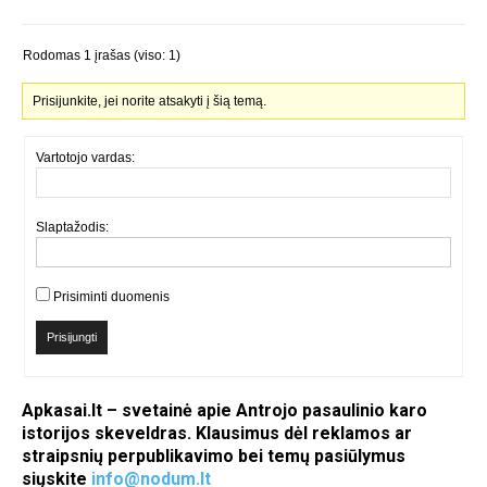
Rodomas 1 įrašas (viso: 1)
Prisijunkite, jei norite atsakyti į šią temą.
Vartotojo vardas:
Slaptažodis:
Prisiminti duomenis
Prisijungti
Apkasai.lt – svetainė apie Antrojo pasaulinio karo
istorijos skeveldras. Klausimus dėl reklamos ar
straipsnių perpublikavimo bei temų pasiūlymus
siųskite
info@nodum.lt