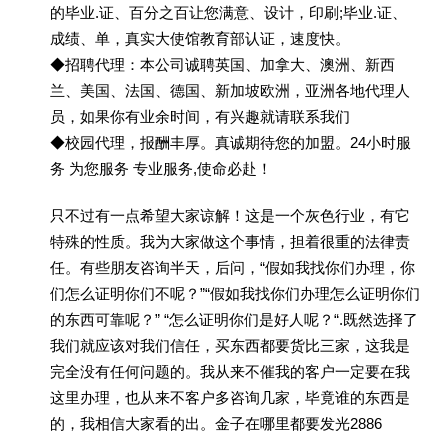
的毕业.证、百分之百让您满意、设计，印刷;毕业.证、
成绩、单，真实大使馆教育部认证，速度快。
◆招聘代理：本公司诚聘英国、加拿大、澳洲、新西
兰、美国、法国、德国、新加坡欧洲，亚洲各地代理人
员，如果你有业余时间，有兴趣就请联系我们
◆校园代理，报酬丰厚。真诚期待您的加盟。24小时服
务 为您服务 专业服务,使命必赴！
只不过有一点希望大家谅解！这是一个灰色行业，有它
特殊的性质。我为大家做这个事情，担着很重的法律责
任。有些朋友咨询半天，后问，“假如我找你们办理，你
们怎么证明你们不呢？”“假如我找你们办理怎么证明你们
的东西可靠呢？” “怎么证明你们是好人呢？“.既然选择了
我们就应该对我们信任，买东西都要货比三家，这我是
完全没有任何问题的。我从来不催我的客户一定要在我
这里办理，也从来不客户多咨询几家，毕竟谁的东西是
的，我相信大家看的出。金子在哪里都要发光2886