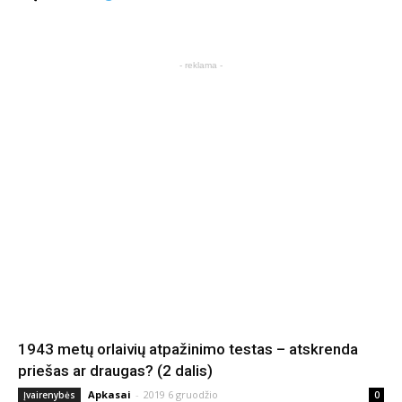
- reklama -
1943 metų orlaivių atpažinimo testas – atskrenda
priešas ar draugas? (2 dalis)
Apkasai
-
2019 6 gruodžio
Įvairenybės
0