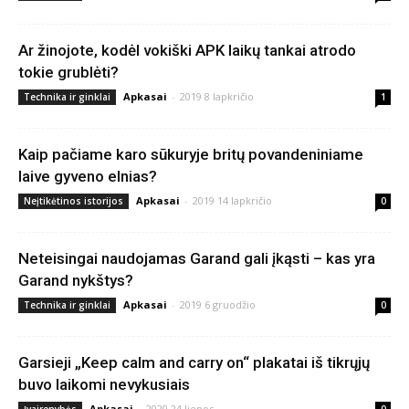
Ar žinojote, kodėl vokiški APK laikų tankai atrodo
tokie grublėti?
Apkasai
-
2019 8 lapkričio
Technika ir ginklai
1
Kaip pačiame karo sūkuryje britų povandeniniame
laive gyveno elnias?
Apkasai
-
2019 14 lapkričio
Neįtikėtinos istorijos
0
Neteisingai naudojamas Garand gali įkąsti – kas yra
Garand nykštys?
Apkasai
-
2019 6 gruodžio
Technika ir ginklai
0
Garsieji „Keep calm and carry on“ plakatai iš tikrųjų
buvo laikomi nevykusiais
Apkasai
-
2020 24 liepos