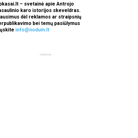
pkasai.lt – svetainė apie Antrojo
asaulinio karo istorijos skeveldras.
lausimus dėl reklamos ar straipsnių
erpublikavimo bei temų pasiūlymus
iųskite
info@nodum.lt
- reklama -