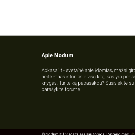
Apie Nodum
Apkasai.lt - svetainė apie įdomias, mažai gi
neįtikėtinas istorijas ir visą kitą, kas yra per
knygas. Turite ką papasakoti? Susisiekite 
parašykite forume.
© Nodum.lt | Visos teisės saugomos | Sprendimas:
Sb