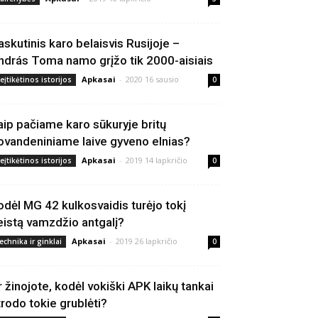
askutinis karo belaisvis Rusijoje –
ndrás Toma namo grįžo tik 2000-aisiais
Apkasai
-
2020 16 sausio
eįtikėtinos istorijos
0
aip pačiame karo sūkuryje britų
ovandeniniame laive gyveno elnias?
Apkasai
-
2019 14 lapkričio
eįtikėtinos istorijos
0
odėl MG 42 kulkosvaidis turėjo tokį
eistą vamzdžio antgalį?
Apkasai
-
2019 26 lapkričio
echnika ir ginklai
0
r žinojote, kodėl vokiški APK laikų tankai
trodo tokie grublėti?