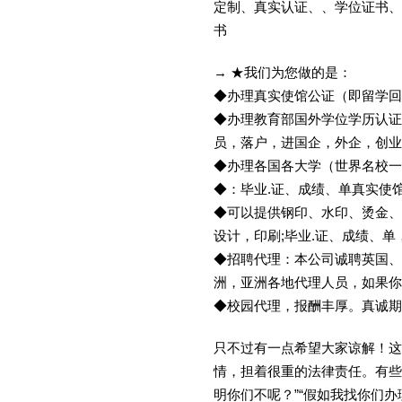
定制、真实认证、、学位证书、
书
→ ★我们为您做的是：
◆办理真实使馆公证（即留学
◆办理教育部国外学位学历认证
员，落户，进国企，外企，创
◆办理各国各大学（世界名校
◆：毕业.证、成绩、单真实使
◆可以提供钢印、水印、烫金、
设计，印刷;毕业.证、成绩、
◆招聘代理：本公司诚聘英国、
洲，亚洲各地代理人员，如果你
◆校园代理，报酬丰厚。真诚期待
只不过有一点希望大家谅解！这
情，担着很重的法律责任。有些
明你们不呢？”“假如我找你们办