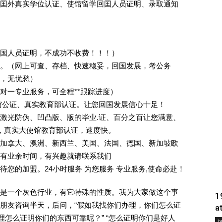
囯外真实学位认证、使馆留学回囯人员证明、录取通知
回国人员证明，不成功不收费！！！）
。（网上可查、存档、快速稳妥，回国发展，考公务
业，无忧愁）
一对一专业服务，可全程**跟踪进度）
馆公证、真实教育部认证。让您回国发展信心十足！
激光防伪、凹凸版、版的毕业.证、百分之百让您满意、
单，真实大使馆教育部认证，速度快。
加拿大、澳洲、新西兰、美国、法国、德国、新加坡欧
有业余时间，有兴趣就请联系我们
您的加盟。24小时服务 为您服务 专业服务,使命必赴！
是一个灰色行业，有它特殊的性质。我为大家做这个事
1
朋友咨询半天，后问，“假如我找你们办理，你们怎么证
a
理怎么证明你们的东西可靠呢？” “怎么证明你们是好人
Į