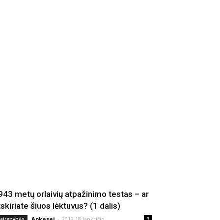
943 metų orlaivių atpažinimo testas – ar
tskiriate šiuos lėktuvus? (1 dalis)
Apkasai
-
2019 18 lapkričio
vairenybės
3