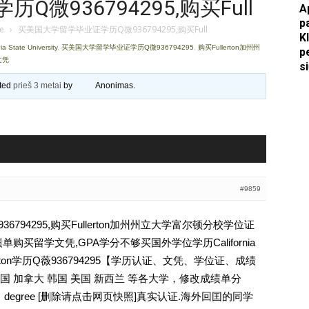
微936794295,购买Full
A
p
Apkasai.lt
je
›
买美国大学留学毕业证学历Q微936794295,购买Full
K
ate University
,
买美国大学留学毕业证学历Q微936794295
,
购买Fullerton加州州
p
文凭
s
ated
prieš 3 metai
by
Anonimas
.
#9859
794295,购买Fullerton加州州立大学富尔顿分校学位证
买留学文凭,GPA学分不够买国外学位学历California
rton Fullerton学历Q薇936794295【学历认证、文凭、学位证、成绩
 加拿大 韩国 美国 新西兰 等各大学，修改成绩单分
，degree [删除请点击网页快照]真实认证.海外回囯的同学