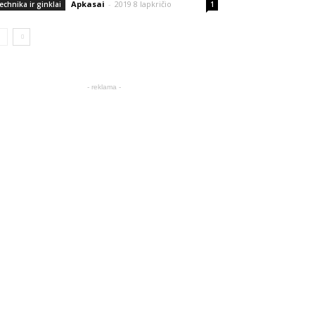
Apkasai
-
2019 8 lapkričio
echnika ir ginklai
1
- reklama -