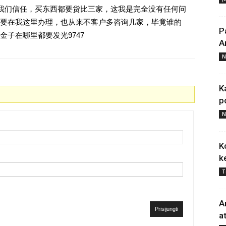
对我们信任，买东西都要货比三家，这我是完全没有任何问
要在我这里办理，也从来不客户多咨询几家，毕竟谁的
P
子在哪里都要发光9747
A
N
K
p
N
K
k
T
A
Prisijungti
a