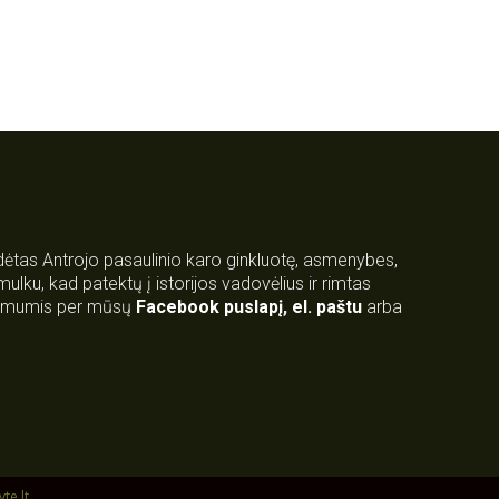
rdėtas Antrojo pasaulinio karo ginkluotę, asmenybes,
 smulku, kad patektų į istorijos vadovėlius ir rimtas
su mumis per mūsų
Facebook puslapį
,
el. paštu
arba
yte.lt