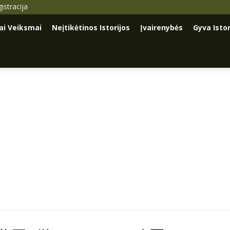
istracija
iai Veiksmai
Neįtikėtinos Istorijos
Įvairenybės
Gyva Istor