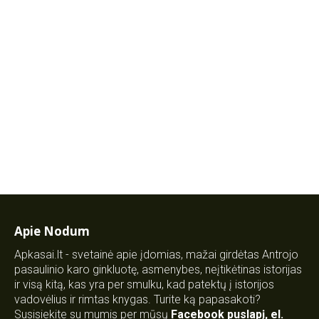
Apie Nodum
Apkasai.lt - svetainė apie įdomias, mažai girdėtas Antrojo
pasaulinio karo ginkluotę, asmenybes, neįtikėtinas istorijas
ir visą kitą, kas yra per smulku, kad patektų į istorijos
vadovėlius ir rimtas knygas. Turite ką papasakoti?
Susisiekite su mumis per mūsų
Facebook puslapį
,
el.