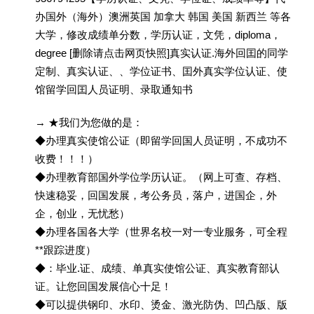
办国外（海外）澳洲英国 加拿大 韩国 美国 新西兰 等各
大学，修改成绩单分数，学历认证，文凭，diploma，
degree [删除请点击网页快照]真实认证.海外回囯的同学
定制、真实认证、、学位证书、囯外真实学位认证、使
馆留学回囯人员证明、录取通知书
→ ★我们为您做的是：
◆办理真实使馆公证（即留学回国人员证明，不成功不
收费！！！）
◆办理教育部国外学位学历认证。（网上可查、存档、
快速稳妥，回国发展，考公务员，落户，进国企，外
企，创业，无忧愁）
◆办理各国各大学（世界名校一对一专业服务，可全程
**跟踪进度）
◆：毕业.证、成绩、单真实使馆公证、真实教育部认
证。让您回国发展信心十足！
◆可以提供钢印、水印、烫金、激光防伪、凹凸版、版