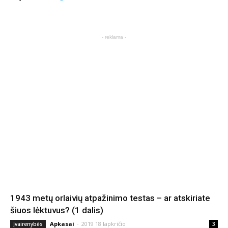
- reklama -
1943 metų orlaivių atpažinimo testas – ar atskiriate
šiuos lėktuvus? (1 dalis)
Apkasai
-
2019 18 lapkričio
Įvairenybės
3