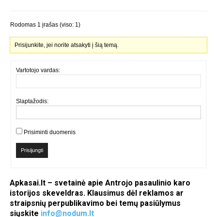
Rodomas 1 įrašas (viso: 1)
Prisijunkite, jei norite atsakyti į šią temą.
Vartotojo vardas:
Slaptažodis:
Prisiminti duomenis
Prisijungti
Apkasai.lt – svetainė apie Antrojo pasaulinio karo
istorijos skeveldras. Klausimus dėl reklamos ar
straipsnių perpublikavimo bei temų pasiūlymus
siųskite
info@nodum.lt