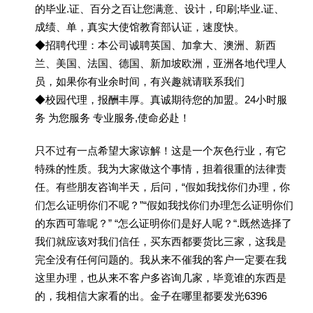
的毕业.证、百分之百让您满意、设计，印刷;毕业.证、
成绩、单，真实大使馆教育部认证，速度快。
◆招聘代理：本公司诚聘英国、加拿大、澳洲、新西
兰、美国、法国、德国、新加坡欧洲，亚洲各地代理人
员，如果你有业余时间，有兴趣就请联系我们
◆校园代理，报酬丰厚。真诚期待您的加盟。24小时服
务 为您服务 专业服务,使命必赴！
只不过有一点希望大家谅解！这是一个灰色行业，有它
特殊的性质。我为大家做这个事情，担着很重的法律责
任。有些朋友咨询半天，后问，“假如我找你们办理，你
们怎么证明你们不呢？”“假如我找你们办理怎么证明你们
的东西可靠呢？” “怎么证明你们是好人呢？“.既然选择了
我们就应该对我们信任，买东西都要货比三家，这我是
完全没有任何问题的。我从来不催我的客户一定要在我
这里办理，也从来不客户多咨询几家，毕竟谁的东西是
的，我相信大家看的出。金子在哪里都要发光6396