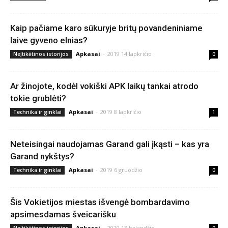
Kaip pačiame karo sūkuryje britų povandeniniame
laive gyveno elnias?
Apkasai
-
2019 14 lapkričio
Neįtikėtinos istorijos
0
Ar žinojote, kodėl vokiški APK laikų tankai atrodo
tokie grublėti?
Apkasai
-
2019 8 lapkričio
Technika ir ginklai
1
Neteisingai naudojamas Garand gali įkąsti – kas yra
Garand nykštys?
Apkasai
-
2019 6 gruodžio
Technika ir ginklai
0
Šis Vokietijos miestas išvengė bombardavimo
apsimesdamas šveicarišku
Apkasai
-
2020 13 balandžio