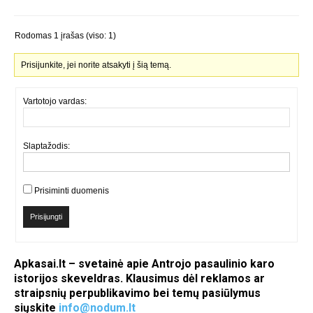
Rodomas 1 įrašas (viso: 1)
Prisijunkite, jei norite atsakyti į šią temą.
Vartotojo vardas:
Slaptažodis:
Prisiminti duomenis
Prisijungti
Apkasai.lt – svetainė apie Antrojo pasaulinio karo
istorijos skeveldras. Klausimus dėl reklamos ar
straipsnių perpublikavimo bei temų pasiūlymus
siųskite
info@nodum.lt