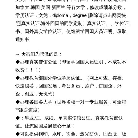
加拿大 韩国 美国 新西兰 等各大学，修改成绩单分数，
学历认证，文凭，diploma，degree [删除请点击网页快
照]真实认证.海外回囯的同学定制、真实认证、、学位证
书、囯外真实学位认证、使馆留学回囯人员证明、录取
通知书
→ ★我们为您做的是：
◆办理真实使馆公证（即留学回国人员证明，不成功不
收费！！！）
◆办理教育部国外学位学历认证。（网上可查、存档、
快速稳妥，回国发展，考公务员，落户，进国企，外
企，创业，无忧愁）
◆办理各国各大学（世界名校一对一专业服务，可全程
**跟踪进度）
◆：毕业.证、成绩、单真实使馆公证、真实教育部认
证。让您回国发展信心十足！
◆可以提供钢印、水印、烫金、激光防伪、凹凸版、版