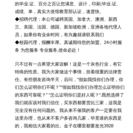
的毕业.证、百分之百让您满意、设计，印刷;毕业.证、
成绩、单，真实大使馆教育部认证，速度快。
◆招聘代理：本公司诚聘英国、加拿大、澳洲、新西
兰、美国、法国、德国、新加坡欧洲，亚洲各地代理人
员，如果你有业余时间，有兴趣就请联系我们
◆校园代理，报酬丰厚。真诚期待您的加盟。24小时服
务 为您服务 专业服务,使命必赴！
只不过有一点希望大家谅解！这是一个灰色行业，有它
特殊的性质。我为大家做这个事情，担着很重的法律责
任。有些朋友咨询半天，后问，“假如我找你们办理，你
们怎么证明你们不呢？”“假如我找你们办理怎么证明你们
的东西可靠呢？” “怎么证明你们是好人呢？“.既然选择了
我们就应该对我们信任，买东西都要货比三家，这我是
完全没有任何问题的。我从来不催我的客户一定要在我
这里办理，也从来不客户多咨询几家，毕竟谁的东西是
的，我相信大家看的出。金子在哪里都要发光3928