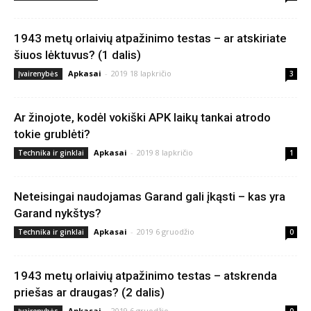
1943 metų orlaivių atpažinimo testas – ar atskiriate
šiuos lėktuvus? (1 dalis)
Apkasai
-
2019 18 lapkričio
Įvairenybės
3
Ar žinojote, kodėl vokiški APK laikų tankai atrodo
tokie grublėti?
Apkasai
-
2019 8 lapkričio
Technika ir ginklai
1
Neteisingai naudojamas Garand gali įkąsti – kas yra
Garand nykštys?
Apkasai
-
2019 6 gruodžio
Technika ir ginklai
0
1943 metų orlaivių atpažinimo testas – atskrenda
priešas ar draugas? (2 dalis)
Apkasai
-
2019 6 gruodžio