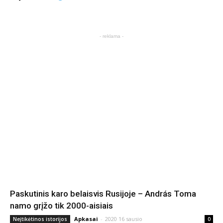
- reklama -
Paskutinis karo belaisvis Rusijoje – András Toma
namo grįžo tik 2000-aisiais
Apkasai
-
2020 16 sausio
Neįtikėtinos istorijos
0