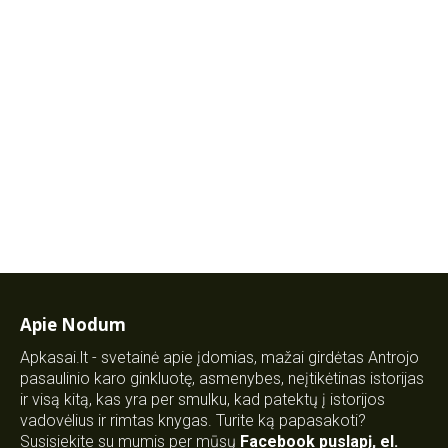
Apie Nodum
Apkasai.lt - svetainė apie įdomias, mažai girdėtas Antrojo
pasaulinio karo ginkluotę, asmenybes, neįtikėtinas istorijas
ir visą kitą, kas yra per smulku, kad patektų į istorijos
vadovėlius ir rimtas knygas. Turite ką papasakoti?
Susisiekite su mumis per mūsų
Facebook puslapį
,
el.