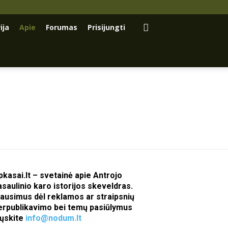
ija
Apie
Forumas
Prisijungti
pkasai.lt – svetainė apie Antrojo
asaulinio karo istorijos skeveldras.
lausimus dėl reklamos ar straipsnių
erpublikavimo bei temų pasiūlymus
iųskite
info@nodum.lt