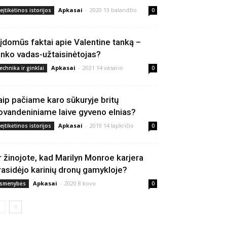
Apkasai
-
2020 13 balandžio
eįtikėtinos istorijos
0
 įdomūs faktai apie Valentine tanką –
anko vadas-užtaisinėtojas?
Apkasai
-
2021 14 vasario
echnika ir ginklai
0
aip pačiame karo sūkuryje britų
ovandeniniame laive gyveno elnias?
Apkasai
-
2019 14 lapkričio
eįtikėtinos istorijos
0
r žinojote, kad Marilyn Monroe karjera
rasidėjo karinių dronų gamykloje?
Apkasai
-
2020 8 kovo
smenybės
0