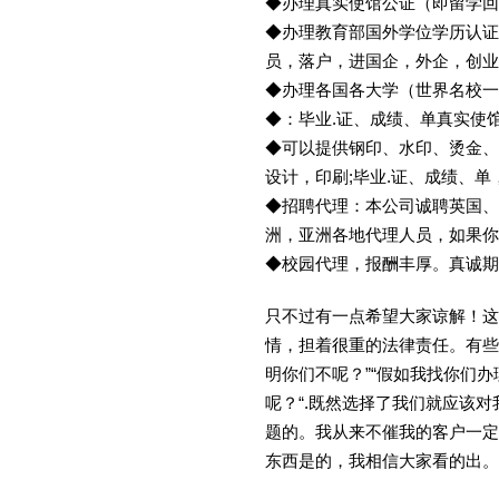
◆办理真实使馆公证（即留学
◆办理教育部国外学位学历认证
员，落户，进国企，外企，创
◆办理各国各大学（世界名校
◆：毕业.证、成绩、单真实使
◆可以提供钢印、水印、烫金、
设计，印刷;毕业.证、成绩、
◆招聘代理：本公司诚聘英国、
洲，亚洲各地代理人员，如果你
◆校园代理，报酬丰厚。真诚期待
只不过有一点希望大家谅解！这
情，担着很重的法律责任。有些
明你们不呢？”“假如我找你们办
呢？“.既然选择了我们就应该
题的。我从来不催我的客户一定
东西是的，我相信大家看的出。金