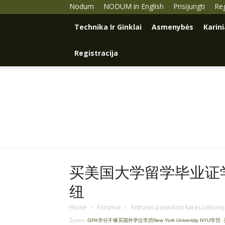
Nodum
NODUM in English
Prisijungti
Reg
Technika Ir Ginklai
Asmenybės
Karin
Registracija
买美国大学留学毕业证学历Q
纽
Home
›
Forumai
›
Antrasis pasaulinis karas Lietuvo
Žymos:
GPA学分不够买国外学位学历New York University NYU学历
,