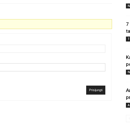
N
7
t
T
K
p
N
A
Prisijungti
p
A