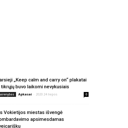
arsieji „Keep calm and carry on“ plakatai
š tikrųjų buvo laikomi nevykusiais
Apkasai
-
2020 24 liepos
vairenybės
0
is Vokietijos miestas išvengė
ombardavimo apsimesdamas
veicarišku