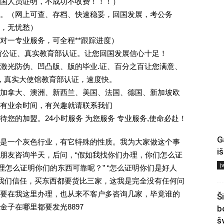
回国人员证明，不成功不收费！！！）
。（网上可查、存档、快速稳妥，回国发展，考公务
业，无忧愁）
一对一专业服务，可全程**跟踪进度）
馆公证、真实教育部认证。让您回国发展信心十足！
激光防伪、凹凸版、版的毕业.证、百分之百让您满意、
单，真实大使馆教育部认证，速度快。
加拿大、澳洲、新西兰、美国、法国、德国、新加坡欧
有业余时间，有兴趣就请联系我们
您的加盟。24小时服务 为您服务 专业服务,使命必赴！
G
是一个灰色行业，有它特殊的性质。我为大家做这个事
i
朋友咨询半天，后问，“假如我找你们办理，你们怎么证
Į
理怎么证明你们的东西可靠呢？” “怎么证明你们是好人
对我们信任，买东西都要货比三家，这我是完全没有任何问
要在我这里办理，也从来不客户多咨询几家，毕竟谁的
Š
子在哪里都要发光8897
b
š