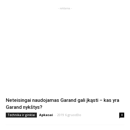
- reklama -
Neteisingai naudojamas Garand gali įkąsti – kas yra
Garand nykštys?
Apkasai
-
2019 6 gruodžio
Technika ir ginklai
0