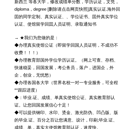
新西兰 等各大学，修改成绩单分数，学历认证，文凭，
diploma，degree [删除请点击网页快照]真实认证.海外回
囯的同学定制、真实认证、、学位证书、囯外真实学位
认证、使馆留学回囯人员证明、录取通知书
→ ★我们为您做的是：
◆办理真实使馆公证（即留学回国人员证明，不成功不
收费！！！）
◆办理教育部国外学位学历认证。（网上可查、存档、
快速稳妥，回国发展，考公务员，落户，进国企，外
企，创业，无忧愁）
◆办理各国各大学（世界名校一对一专业服务，可全程
**跟踪进度）
◆：毕业.证、成绩、单真实使馆公证、真实教育部认
证。让您回国发展信心十足！
◆可以提供钢印、水印、烫金、激光防伪、凹凸版、版
的毕业.证、百分之百让您满意、设计，印刷;毕业.证、
成绩、单，真实大使馆教育部认证，速度快。