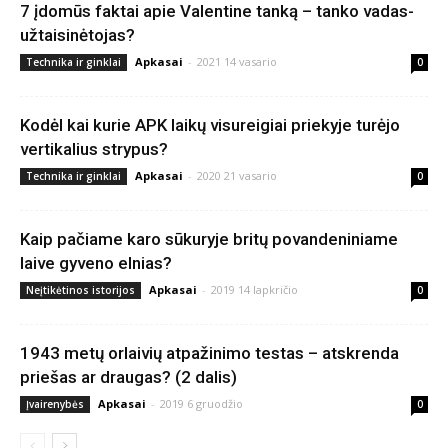
7 įdomūs faktai apie Valentine tanką – tanko vadas-
užtaisinėtojas?
Apkasai
-
2021 14 vasario
Technika ir ginklai
0
Kodėl kai kurie APK laikų visureigiai priekyje turėjo
vertikalius strypus?
Apkasai
-
2020 21 vasario
Technika ir ginklai
0
Kaip pačiame karo sūkuryje britų povandeniniame
laive gyveno elnias?
Apkasai
-
2019 14 lapkričio
Neįtikėtinos istorijos
0
1943 metų orlaivių atpažinimo testas – atskrenda
priešas ar draugas? (2 dalis)
Apkasai
-
2019 6 gruodžio
Įvairenybės
0