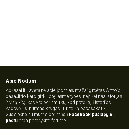
Apie Nodum
Apkasai.lt - svetainė apie įdomias, mažai girdėtas Antrojo
pasaulinio karo ginkluotę, asmenybes, neįtikėtinas istorijas
ir visą kitą, kas yra per smulku, kad patektų į istorijos
vadovėlius ir rimtas knygas. Turite ką papasakoti?
Susisiekite su mumis per mūsų
Facebook puslapį
,
el.
paštu
arba parašykite forume.