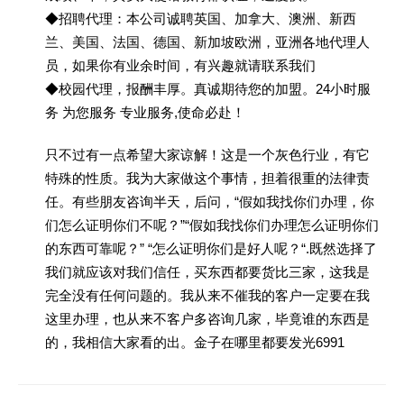
◆招聘代理：本公司诚聘英国、加拿大、澳洲、新西
兰、美国、法国、德国、新加坡欧洲，亚洲各地代理人
员，如果你有业余时间，有兴趣就请联系我们
◆校园代理，报酬丰厚。真诚期待您的加盟。24小时服
务 为您服务 专业服务,使命必赴！
只不过有一点希望大家谅解！这是一个灰色行业，有它
特殊的性质。我为大家做这个事情，担着很重的法律责
任。有些朋友咨询半天，后问，“假如我找你们办理，你
们怎么证明你们不呢？”“假如我找你们办理怎么证明你们
的东西可靠呢？” “怎么证明你们是好人呢？“.既然选择了
我们就应该对我们信任，买东西都要货比三家，这我是
完全没有任何问题的。我从来不催我的客户一定要在我
这里办理，也从来不客户多咨询几家，毕竟谁的东西是
的，我相信大家看的出。金子在哪里都要发光6991