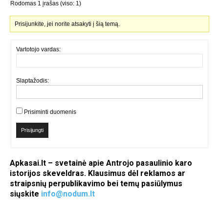
Rodomas 1 įrašas (viso: 1)
Prisijunkite, jei norite atsakyti į šią temą.
Vartotojo vardas:
Slaptažodis:
Prisiminti duomenis
Prisijungti
Apkasai.lt – svetainė apie Antrojo pasaulinio karo
istorijos skeveldras. Klausimus dėl reklamos ar
straipsnių perpublikavimo bei temų pasiūlymus
siųskite
info@nodum.lt