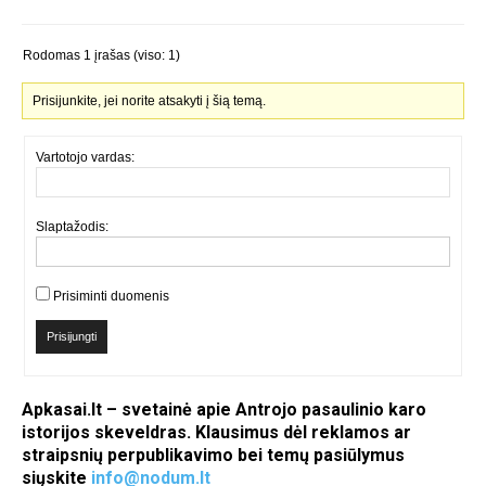
Rodomas 1 įrašas (viso: 1)
Prisijunkite, jei norite atsakyti į šią temą.
Vartotojo vardas:
Slaptažodis:
Prisiminti duomenis
Prisijungti
Apkasai.lt – svetainė apie Antrojo pasaulinio karo
istorijos skeveldras. Klausimus dėl reklamos ar
straipsnių perpublikavimo bei temų pasiūlymus
siųskite
info@nodum.lt