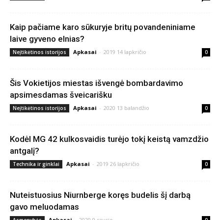
Kaip pačiame karo sūkuryje britų povandeniniame
laive gyveno elnias?
Apkasai
-
2019 14 lapkričio
Neįtikėtinos istorijos
0
Šis Vokietijos miestas išvengė bombardavimo
apsimesdamas šveicarišku
Apkasai
-
2020 13 balandžio
Neįtikėtinos istorijos
0
Kodėl MG 42 kulkosvaidis turėjo tokį keistą vamzdžio
antgalį?
Apkasai
-
2019 26 lapkričio
Technika ir ginklai
0
Nuteistuosius Niurnberge koręs budelis šį darbą
gavo meluodamas
Apkasai
-
2020 9 sausio