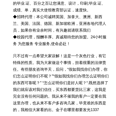
的毕业.证、百分之百让您满意、设计，印刷;毕业.证、
成绩、单，真实大使馆教育部认证，速度快。
◆招聘代理：本公司诚聘英国、加拿大、澳洲、新西
兰、美国、法国、德国、新加坡欧洲，亚洲各地代理人
员，如果你有业余时间，有兴趣就请联系我们
◆校园代理，报酬丰厚。真诚期待您的加盟。24小时服
务 为您服务 专业服务,使命必赴！
只不过有一点希望大家谅解！这是一个灰色行业，有它
特殊的性质。我为大家做这个事情，担着很重的法律责
任。有些朋友咨询半天，后问，“假如我找你们办理，你
们怎么证明你们不呢？”“假如我找你们办理怎么证明你们
的东西可靠呢？” “怎么证明你们是好人呢？“.既然选择了
我们就应该对我们信任，买东西都要货比三家，这我是
完全没有任何问题的。我从来不催我的客户一定要在我
这里办理，也从来不客户多咨询几家，毕竟谁的东西是
的，我相信大家看的出。金子在哪里都要发光1337