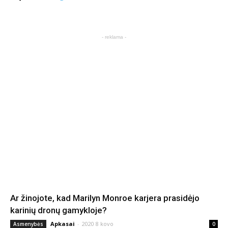
- reklama -
Ar žinojote, kad Marilyn Monroe karjera prasidėjo
karinių dronų gamykloje?
Apkasai
-
2020 8 kovo
Asmenybės
0