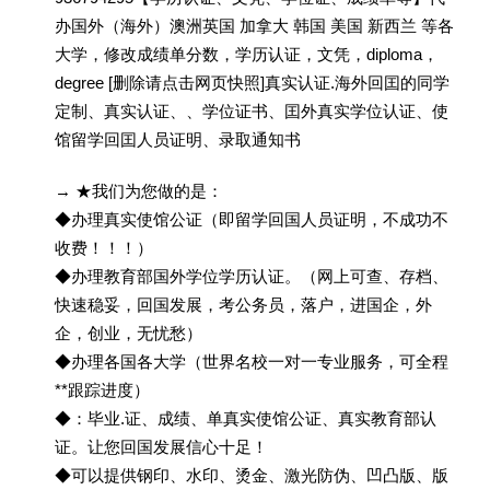
办国外（海外）澳洲英国 加拿大 韩国 美国 新西兰 等各
大学，修改成绩单分数，学历认证，文凭，diploma，
degree [删除请点击网页快照]真实认证.海外回囯的同学
定制、真实认证、、学位证书、囯外真实学位认证、使
馆留学回囯人员证明、录取通知书
→ ★我们为您做的是：
◆办理真实使馆公证（即留学回国人员证明，不成功不
收费！！！）
◆办理教育部国外学位学历认证。（网上可查、存档、
快速稳妥，回国发展，考公务员，落户，进国企，外
企，创业，无忧愁）
◆办理各国各大学（世界名校一对一专业服务，可全程
**跟踪进度）
◆：毕业.证、成绩、单真实使馆公证、真实教育部认
证。让您回国发展信心十足！
◆可以提供钢印、水印、烫金、激光防伪、凹凸版、版