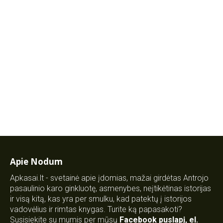
Apie Nodum
Apkasai.lt - svetainė apie įdomias, mažai girdėtas Antrojo
pasaulinio karo ginkluotę, asmenybes, neįtikėtinas istorijas
ir visą kitą, kas yra per smulku, kad patektų į istorijos
vadovėlius ir rimtas knygas. Turite ką papasakoti?
Susisiekite su mumis per mūsų
Facebook puslapį
,
el.