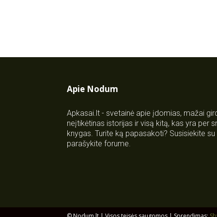
Apie Nodum
Apkasai.lt - svetainė apie įdomias, mažai gi
neįtikėtinas istorijas ir visą kitą, kas yra per
knygas. Turite ką papasakoti? Susisiekite 
parašykite forume.
© Nodum.lt | Visos teisės saugomos | Sprendimas:
Sb