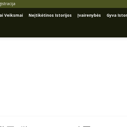
istracija
iai Veiksmai
Neįtikėtinos Istorijos
Įvairenybės
Gyva Istor