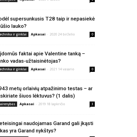
odėl supersunkusis T28 taip ir nepasiekė
ūšio lauko?
Apkasai
-
2020 24 birželio
echnika ir ginklai
0
 įdomūs faktai apie Valentine tanką –
anko vadas-užtaisinėtojas?
Apkasai
-
2021 14 vasario
echnika ir ginklai
0
943 metų orlaivių atpažinimo testas – ar
tskiriate šiuos lėktuvus? (1 dalis)
Apkasai
-
2019 18 lapkričio
vairenybės
3
eteisingai naudojamas Garand gali įkąsti
 kas yra Garand nykštys?