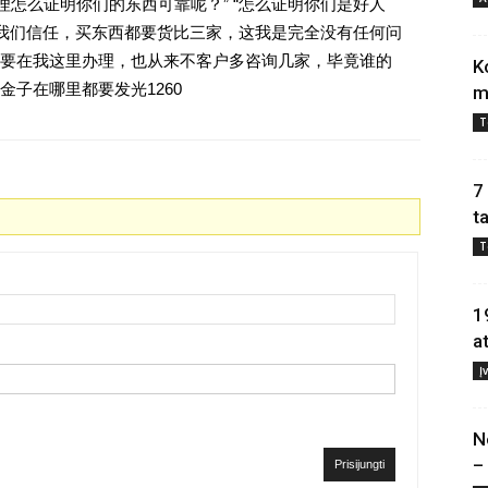
理怎么证明你们的东西可靠呢？” “怎么证明你们是好人
对我们信任，买东西都要货比三家，这我是完全没有任何问
要在我这里办理，也从来不客户多咨询几家，毕竟谁的
K
子在哪里都要发光1260
m
T
7
t
T
1
a
Į
N
–
Prisijungti