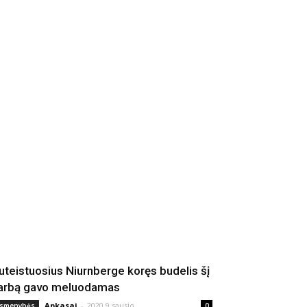
uteistuosius Niurnberge koręs budelis šį
arbą gavo meluodamas
Apkasai
-
2020 9 sausio
smenybės
0