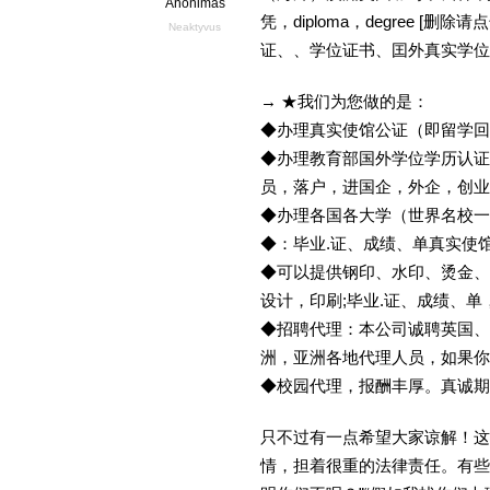
Anonimas
凭，diploma，degree 
Neaktyvus
证、、学位证书、囯外真实学位
→ ★我们为您做的是：
◆办理真实使馆公证（即留学
◆办理教育部国外学位学历认证
员，落户，进国企，外企，创
◆办理各国各大学（世界名校
◆：毕业.证、成绩、单真实使
◆可以提供钢印、水印、烫金、
设计，印刷;毕业.证、成绩、
◆招聘代理：本公司诚聘英国、
洲，亚洲各地代理人员，如果你
◆校园代理，报酬丰厚。真诚期待
只不过有一点希望大家谅解！这
情，担着很重的法律责任。有些