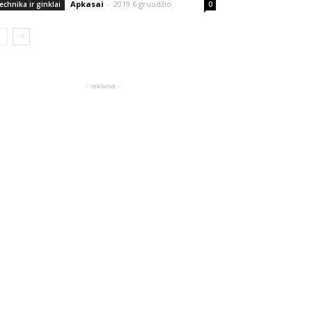
Apkasai
-
2019 6 gruodžio
echnika ir ginklai
0
- reklama -