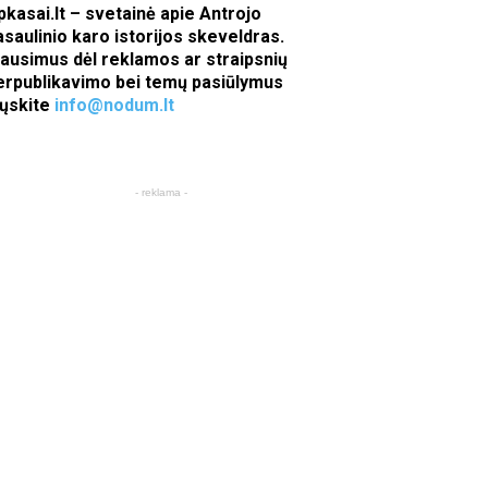
pkasai.lt – svetainė apie Antrojo
asaulinio karo istorijos skeveldras.
lausimus dėl reklamos ar straipsnių
erpublikavimo bei temų pasiūlymus
iųskite
info@nodum.lt
- reklama -