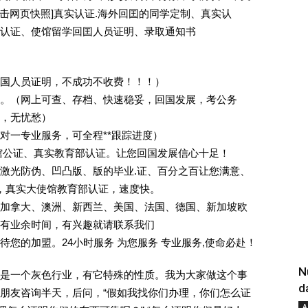
[删除请点击网页快照]真实认证.海外回囯的同学定制、真实认
认证、使馆留学回囯人员证明、录取通知书
回国人员证明，不成功不收费！！！）
。（网上可查、存档、快速稳妥，回国发展，考公务
业，无忧愁）
一对一专业服务，可全程**跟踪进度）
馆公证、真实教育部认证。让您回国发展信心十足！
激光防伪、凹凸版、版的毕业.证、百分之百让您满意、
单，真实大使馆教育部认证，速度快。
加拿大、澳洲、新西兰、美国、法国、德国、新加坡欧
有业余时间，有兴趣就请联系我们
您的加盟。24小时服务 为您服务 专业服务,使命必赴！
N
是一个灰色行业，有它特殊的性质。我为大家做这个事
d
朋友咨询半天，后问，“假如我找你们办理，你们怎么证
A