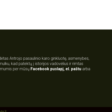
rdėtas Antrojo pasaulinio karo ginkluotę, asmenybes,
 smulku, kad patektų į istorijos vadovėlius ir rimtas
su mumis per mūsų
Facebook puslapį
,
el. paštu
arba
yte.lt