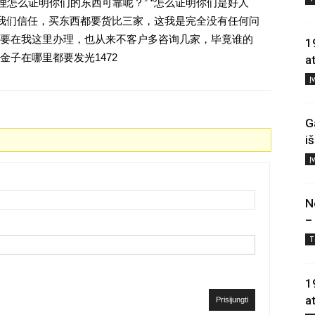
理怎么证明你们的东西可靠呢？” “怎么证明你们是好人
对我们信任，买东西都要货比三家，这我是完全没有任何问
要在我这里办理，也从来不客户多咨询几家，毕竟谁的
1
子在哪里都要发光1472
a
Į
G
i
Į
N
–
T
1
a
Prisijungti