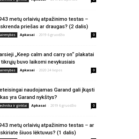
943 metų orlaivių atpažinimo testas –
tskrenda priešas ar draugas? (2 dalis)
Apkasai
-
2019 6 gruodžio
vairenybės
0
arsieji „Keep calm and carry on“ plakatai
š tikrųjų buvo laikomi nevykusiais
Apkasai
-
2020 24 liepos
vairenybės
0
eteisingai naudojamas Garand gali įkąsti
 kas yra Garand nykštys?
Apkasai
-
2019 6 gruodžio
echnika ir ginklai
0
943 metų orlaivių atpažinimo testas – ar
tskiriate šiuos lėktuvus? (1 dalis)