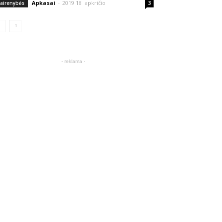
Apkasai
-
2019 18 lapkričio
vairenybės
3
- reklama -