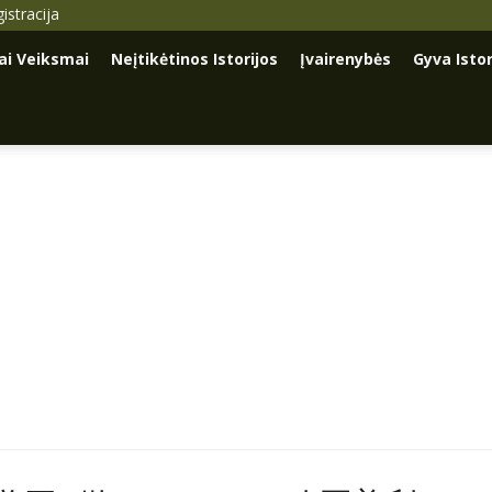
istracija
iai Veiksmai
Neįtikėtinos Istorijos
Įvairenybės
Gyva Istor