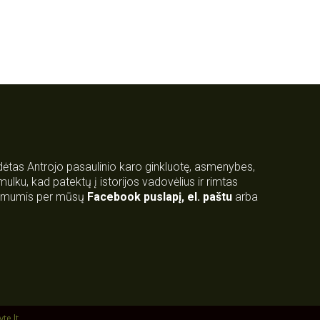
rdėtas Antrojo pasaulinio karo ginkluotę, asmenybes,
 smulku, kad patektų į istorijos vadovėlius ir rimtas
su mumis per mūsų
Facebook puslapį
,
el. paštu
arba
yte.lt