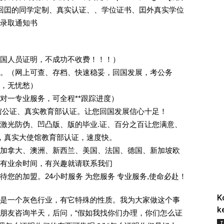
外回囯的同学定制、真实认证、、学位证书、囯外真实学位
录取通知书
回国人员证明，不成功不收费！！！）
。（网上可查、存档、快速稳妥，回国发展，考公务
业，无忧愁）
一对一专业服务，可全程**跟踪进度）
馆公证、真实教育部认证。让您回国发展信心十足！
激光防伪、凹凸版、版的毕业.证、百分之百让您满意、
单，真实大使馆教育部认证，速度快。
加拿大、澳洲、新西兰、美国、法国、德国、新加坡欧
有业余时间，有兴趣就请联系我们
您的加盟。24小时服务 为您服务 专业服务,使命必赴！
K
是一个灰色行业，有它特殊的性质。我为大家做这个事
k
朋友咨询半天，后问，“假如我找你们办理，你们怎么证
T