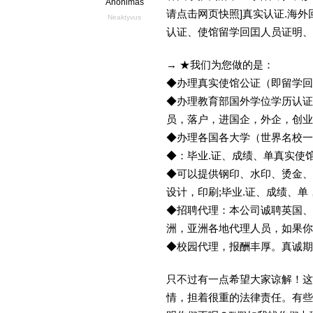
Anonimas
请点击网页快照]真实认证.海
Neaktyvus
认证、使馆留学回囯人员证明、
→ ★我们为您做的是：
◆办理真实使馆公证（即留学
◆办理教育部国外学位学历认证
员，落户，进国企，外企，创
◆办理各国各大学（世界名校
◆：毕业.证、成绩、单真实使
◆可以提供钢印、水印、烫金、
设计，印刷;毕业.证、成绩、
◆招聘代理：本公司诚聘英国、
洲，亚洲各地代理人员，如果你
◆校园代理，报酬丰厚。真诚期待
只不过有一点希望大家谅解！这
情，担着很重的法律责任。有些