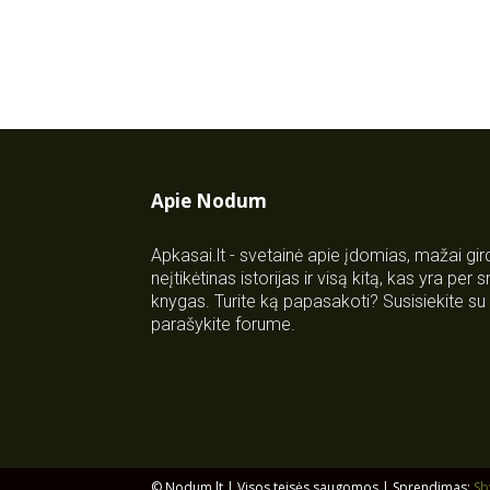
Apie Nodum
Apkasai.lt - svetainė apie įdomias, mažai gi
neįtikėtinas istorijas ir visą kitą, kas yra per
knygas. Turite ką papasakoti? Susisiekite 
parašykite forume.
© Nodum.lt | Visos teisės saugomos | Sprendimas:
Sb