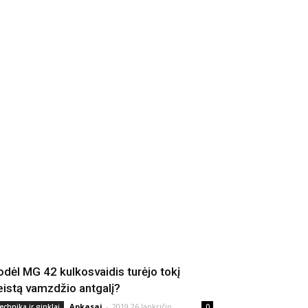
odėl MG 42 kulkosvaidis turėjo tokį
eistą vamzdžio antgalį?
Apkasai
-
2019 26 lapkričio
echnika ir ginklai
0