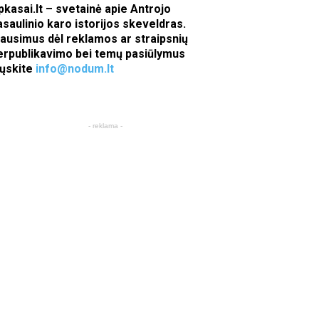
pkasai.lt – svetainė apie Antrojo
asaulinio karo istorijos skeveldras.
lausimus dėl reklamos ar straipsnių
erpublikavimo bei temų pasiūlymus
iųskite
info@nodum.lt
- reklama -