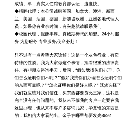
成绩、单，真实大使馆教育部认证，速度快。
◆招聘代理：本公司诚聘英国、加拿大、澳洲、新西
兰、美国、法国、德国、新加坡欧洲，亚洲各地代理人
员，如果你有业余时间，有兴趣就请联系我们
◆校园代理，报酬丰厚。真诚期待您的加盟。24小时服
务 为您服务 专业服务,使命必赴！
只不过有一点希望大家谅解！这是一个灰色行业，有它
特殊的性质。我为大家做这个事情，担着很重的法律责
任。有些朋友咨询半天，后问，“假如我找你们办理，你
们怎么证明你们不呢？”“假如我找你们办理怎么证明你们
的东西可靠呢？” “怎么证明你们是好人呢？“.既然选择了
我们就应该对我们信任，买东西都要货比三家，这我是
完全没有任何问题的。我从来不催我的客户一定要在我
这里办理，也从来不客户多咨询几家，毕竟谁的东西是
的，我相信大家看的出。金子在哪里都要发光8892