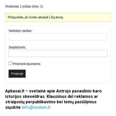
Rodomas 1 įrašas (viso: 1)
Prisijunkite, jei norite atsakyti į šią temą.
Vartotojo vardas:
Slaptažodis:
Prisiminti duomenis
Prisijungti
Apkasai.lt – svetainė apie Antrojo pasaulinio karo
istorijos skeveldras. Klausimus dėl reklamos ar
straipsnių perpublikavimo bei temų pasiūlymus
siųskite
info@nodum.lt