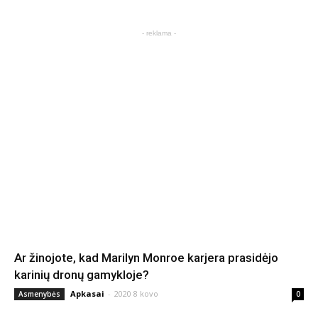
- reklama -
Ar žinojote, kad Marilyn Monroe karjera prasidėjo
karinių dronų gamykloje?
Apkasai
-
2020 8 kovo
Asmenybės
0