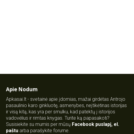
Apie Nodum
Apkasai.lt - svetainė apie įdomias, mažai girdėtas Antrojo
pasaulinio karo ginkluotę, asmenybes, neįtikėtinas istorijas
ir visą kitą, kas yra per smulku, kad patektų į istorijos
vadovėlius ir rimtas knygas. Turite ką papasakoti?
Susisiekite su mumis per mūsų
Facebook puslapį
,
el.
paštu
arba parašykite forume.