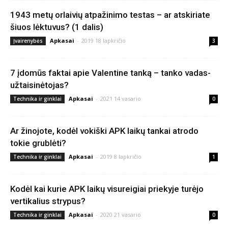
1943 metų orlaivių atpažinimo testas – ar atskiriate
šiuos lėktuvus? (1 dalis)
Apkasai
-
2019 18 lapkričio
Įvairenybės
3
7 įdomūs faktai apie Valentine tanką – tanko vadas-
užtaisinėtojas?
Apkasai
-
2021 14 vasario
Technika ir ginklai
0
Ar žinojote, kodėl vokiški APK laikų tankai atrodo
tokie grublėti?
Apkasai
-
2019 8 lapkričio
Technika ir ginklai
1
Kodėl kai kurie APK laikų visureigiai priekyje turėjo
vertikalius strypus?
Apkasai
-
2020 21 vasario
Technika ir ginklai
0