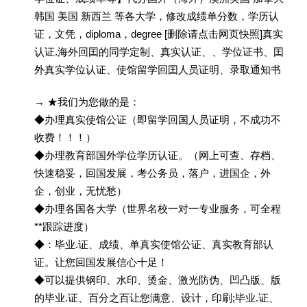
韩国 美国 新西兰 等各大学，修改成绩单分数，学历认
证，文凭，diploma，degree [删除请点击网页快照]真实
认证.海外回囯的同学定制、真实认证、、学位证书、囯
外真实学位认证、使馆留学回囯人员证明、录取通知书
→ ★我们为您做的是：
◆办理真实使馆公证（即留学回国人员证明，不成功不
收费！！！）
◆办理教育部国外学位学历认证。（网上可查、存档、
快速稳妥，回国发展，考公务员，落户，进国企，外
企，创业，无忧愁）
◆办理各国各大学（世界名校一对一专业服务，可全程
**跟踪进度）
◆：毕业.证、成绩、单真实使馆公证、真实教育部认
证。让您回国发展信心十足！
◆可以提供钢印、水印、烫金、激光防伪、凹凸版、版
的毕业.证、百分之百让您满意、设计，印刷;毕业.证、