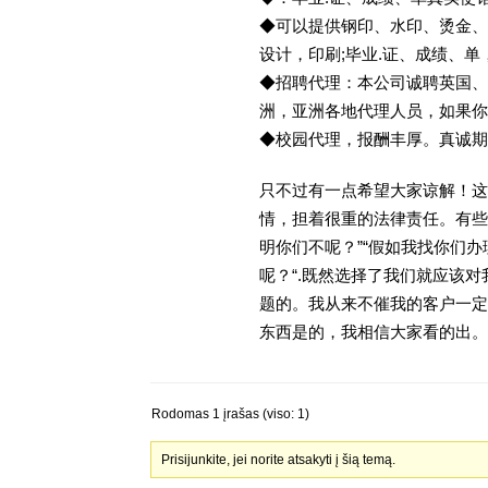
◆可以提供钢印、水印、烫金、
设计，印刷;毕业.证、成绩、
◆招聘代理：本公司诚聘英国、
洲，亚洲各地代理人员，如果你
◆校园代理，报酬丰厚。真诚期待
只不过有一点希望大家谅解！这
情，担着很重的法律责任。有些
明你们不呢？”“假如我找你们办
呢？“.既然选择了我们就应该
题的。我从来不催我的客户一定
东西是的，我相信大家看的出。金
Rodomas 1 įrašas (viso: 1)
Prisijunkite, jei norite atsakyti į šią temą.