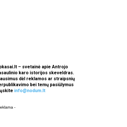
pkasai.lt – svetainė apie Antrojo
asaulinio karo istorijos skeveldras.
lausimus dėl reklamos ar straipsnių
erpublikavimo bei temų pasiūlymus
iųskite
info@nodum.lt
reklama -