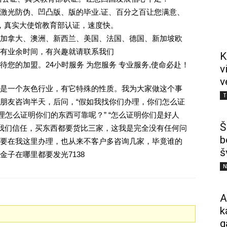
激光防伪、凹凸版、版的毕业.证、百分之百让您满意、
单，真实大使馆教育部认证，速度快。
加拿大、澳洲、新西兰、美国、法国、德国、新加坡欧
有业余时间，有兴趣就请联系我们
K
您的加盟。24小时服务 为您服务 专业服务,使命必赴！
v
v
是一个灰色行业，有它特殊的性质。我为大家做这个事
T
朋友咨询半天，后问，“假如我找你们办理，你们怎么证
理怎么证明你们的东西可靠呢？” “怎么证明你们是好人
Š
对我们信任，买东西都要货比三家，这我是完全没有任何问
b
要在我这里办理，也从来不客户多咨询几家，毕竟谁的
š
子在哪里都要发光7138
N
A
k
g