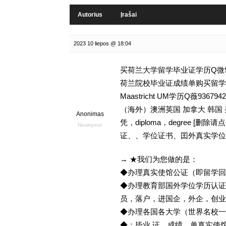
Autorius
Įrašai
2023 10 liepos @ 18:04
买荷兰大学留学毕业证学历Q微93
荷兰院校毕业证成绩单购买留学文凭,
Maastricht UM学历Q薇9
（海外）澳洲英国 加拿大 韩国
Anonimas
凭，diploma，degree 
Neaktyvus
证、、学位证书、囯外真实学位
→ ★我们为您做的是：
◆办理真实使馆公证（即留学
◆办理教育部国外学位学历认证
员，落户，进国企，外企，创
◆办理各国各大学（世界名校
◆：毕业.证、成绩、单真实使