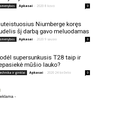
Apkasai
-
2020 8 kovo
smenybės
0
uteistuosius Niurnberge koręs
udelis šį darbą gavo meluodamas
Apkasai
-
2020 9 sausio
smenybės
0
odėl supersunkusis T28 taip ir
epasiekė mūšio lauko?
Apkasai
-
2020 24 birželio
echnika ir ginklai
0
reklama -