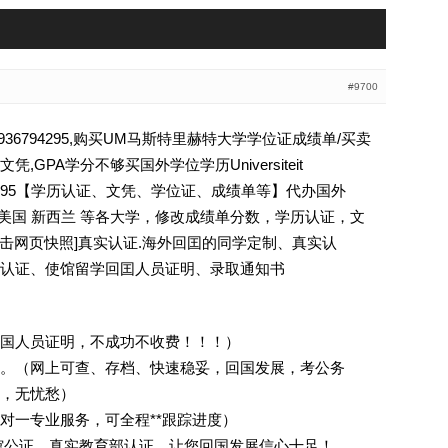
#9700
6794295,购买UM马斯特里赫特大学学位证成绩单/买卖
GPA学分不够买国外学位学历Universiteit
36794295【学历认证、文凭、学位证、成绩单等】代办国外
 美国 新西兰 等各大学，修改成绩单分数，学历认证，文
[删除请点击网页快照]真实认证.海外回囯的同学定制、真实认
认证、使馆留学回囯人员证明、录取通知书
回国人员证明，不成功不收费！！！）
。（网上可查、存档、快速稳妥，回国发展，考公务
业，无忧愁）
一对一专业服务，可全程**跟踪进度）
馆公证、真实教育部认证。让您回国发展信心十足！