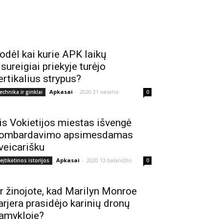
odėl kai kurie APK laikų
isureigiai priekyje turėjo
ertikalius strypus?
Apkasai
-
2020 21 vasario
echnika ir ginklai
0
is Vokietijos miestas išvengė
ombardavimo apsimesdamas
veicarišku
Apkasai
-
2020 13 balandžio
eįtikėtinos istorijos
0
r žinojote, kad Marilyn Monroe
arjera prasidėjo karinių dronų
amykloje?