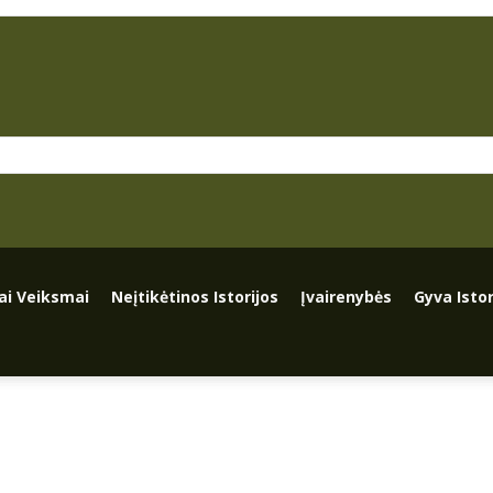
iai Veiksmai
Neįtikėtinos Istorijos
Įvairenybės
Gyva Istor