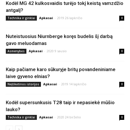
Kodėl MG 42 kulkosvaidis turėjo tokį keistą vamzdžio
antgalį?
Apkasai
-
2019 26 lapkričio
Technika ir ginklai
0
Nuteistuosius Niurnberge koręs budelis šį darbą
gavo meluodamas
Apkasai
-
2020 9 sausio
Asmenybės
0
Kaip pačiame karo sūkuryje britų povandeniniame
laive gyveno elnias?
Apkasai
-
2019 14 lapkričio
Neįtikėtinos istorijos
0
Kodėl supersunkusis T28 taip ir nepasiekė mūšio
lauko?
Apkasai
-
2020 24 birželio
Technika ir ginklai
0