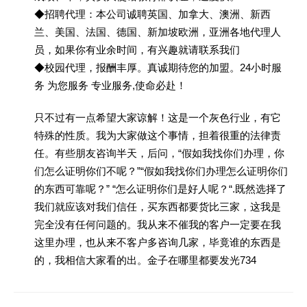
◆招聘代理：本公司诚聘英国、加拿大、澳洲、新西
兰、美国、法国、德国、新加坡欧洲，亚洲各地代理人
员，如果你有业余时间，有兴趣就请联系我们
◆校园代理，报酬丰厚。真诚期待您的加盟。24小时服
务 为您服务 专业服务,使命必赴！
只不过有一点希望大家谅解！这是一个灰色行业，有它
特殊的性质。我为大家做这个事情，担着很重的法律责
任。有些朋友咨询半天，后问，“假如我找你们办理，你
们怎么证明你们不呢？”“假如我找你们办理怎么证明你们
的东西可靠呢？” “怎么证明你们是好人呢？“.既然选择了
我们就应该对我们信任，买东西都要货比三家，这我是
完全没有任何问题的。我从来不催我的客户一定要在我
这里办理，也从来不客户多咨询几家，毕竟谁的东西是
的，我相信大家看的出。金子在哪里都要发光734