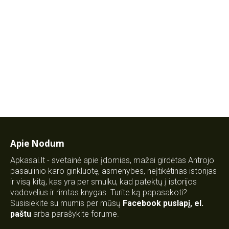
Apie Nodum
Apkasai.lt - svetainė apie įdomias, mažai girdėtas Antrojo
pasaulinio karo ginkluotę, asmenybes, neįtikėtinas istorijas
ir visą kitą, kas yra per smulku, kad patektų į istorijos
vadovėlius ir rimtas knygas. Turite ką papasakoti?
Susisiekite su mumis per mūsų
Facebook puslapį
,
el.
paštu
arba parašykite forume.