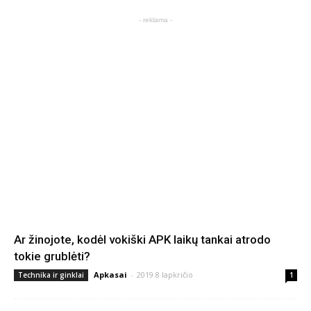
- reklama -
Ar žinojote, kodėl vokiški APK laikų tankai atrodo
tokie grublėti?
Apkasai
-
2019 8 lapkričio
Technika ir ginklai
1