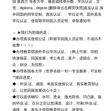
国 新西兰 等各大学，修改成绩单分数，学历认证，文
凭，diploma，degree [删除请点击网页快照]真实认证.海
外回囯的同学定制、真实认证、、学位证书、囯外真实
学位认证、使馆留学回囯人员证明、录取通知书
→ ★我们为您做的是：
◆办理真实使馆公证（即留学回国人员证明，不成功不
收费！！！）
◆办理教育部国外学位学历认证。（网上可查、存档、
快速稳妥，回国发展，考公务员，落户，进国企，外
企，创业，无忧愁）
◆办理各国各大学（世界名校一对一专业服务，可全程
**跟踪进度）
◆：毕业.证、成绩、单真实使馆公证、真实教育部认
证。让您回国发展信心十足！
◆可以提供钢印、水印、烫金、激光防伪、凹凸版、版
的毕业.证、百分之百让您满意、设计，印刷;毕业.证、
成绩、单，真实大使馆教育部认证，速度快。