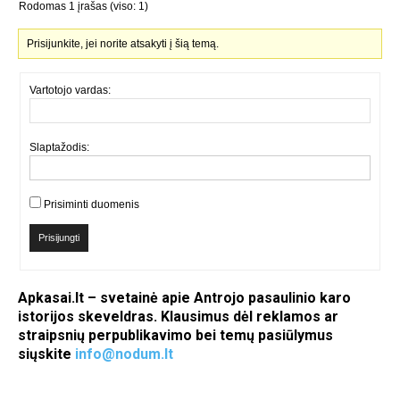
Rodomas 1 įrašas (viso: 1)
Prisijunkite, jei norite atsakyti į šią temą.
Vartotojo vardas:
Slaptažodis:
Prisiminti duomenis
Prisijungti
Apkasai.lt – svetainė apie Antrojo pasaulinio karo
istorijos skeveldras. Klausimus dėl reklamos ar
straipsnių perpublikavimo bei temų pasiūlymus
siųskite
info@nodum.lt