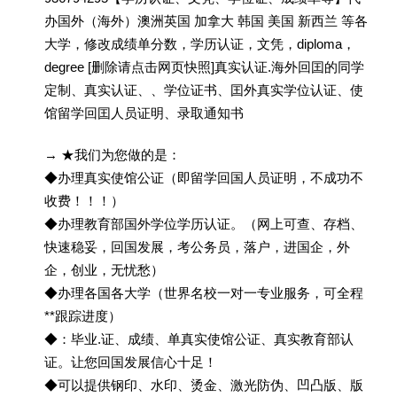
办国外（海外）澳洲英国 加拿大 韩国 美国 新西兰 等各
大学，修改成绩单分数，学历认证，文凭，diploma，
degree [删除请点击网页快照]真实认证.海外回囯的同学
定制、真实认证、、学位证书、囯外真实学位认证、使
馆留学回囯人员证明、录取通知书
→ ★我们为您做的是：
◆办理真实使馆公证（即留学回国人员证明，不成功不
收费！！！）
◆办理教育部国外学位学历认证。（网上可查、存档、
快速稳妥，回国发展，考公务员，落户，进国企，外
企，创业，无忧愁）
◆办理各国各大学（世界名校一对一专业服务，可全程
**跟踪进度）
◆：毕业.证、成绩、单真实使馆公证、真实教育部认
证。让您回国发展信心十足！
◆可以提供钢印、水印、烫金、激光防伪、凹凸版、版