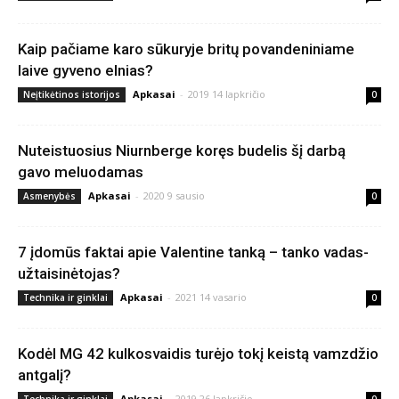
Kaip pačiame karo sūkuryje britų povandeniniame
laive gyveno elnias?
Apkasai
-
2019 14 lapkričio
Neįtikėtinos istorijos
0
Nuteistuosius Niurnberge koręs budelis šį darbą
gavo meluodamas
Apkasai
-
2020 9 sausio
Asmenybės
0
7 įdomūs faktai apie Valentine tanką – tanko vadas-
užtaisinėtojas?
Apkasai
-
2021 14 vasario
Technika ir ginklai
0
Kodėl MG 42 kulkosvaidis turėjo tokį keistą vamzdžio
antgalį?
Apkasai
-
2019 26 lapkričio