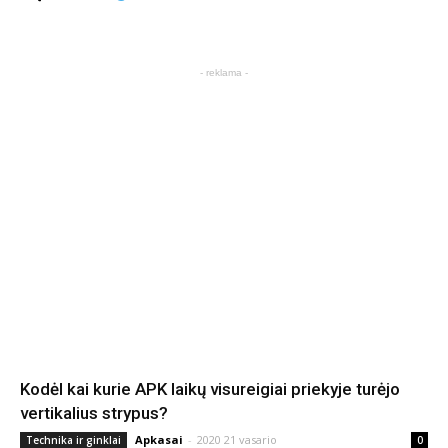
- reklama -
Kodėl kai kurie APK laikų visureigiai priekyje turėjo
vertikalius strypus?
Apkasai
-
2020 21 vasario
Technika ir ginklai
0