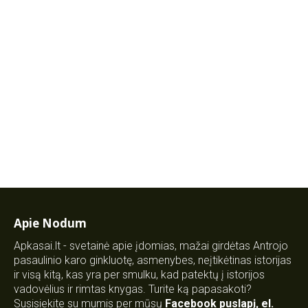
Apie Nodum
Apkasai.lt - svetainė apie įdomias, mažai girdėtas Antrojo
pasaulinio karo ginkluotę, asmenybes, neįtikėtinas istorijas
ir visą kitą, kas yra per smulku, kad patektų į istorijos
vadovėlius ir rimtas knygas. Turite ką papasakoti?
Susisiekite su mumis per mūsų
Facebook puslapį
,
el.