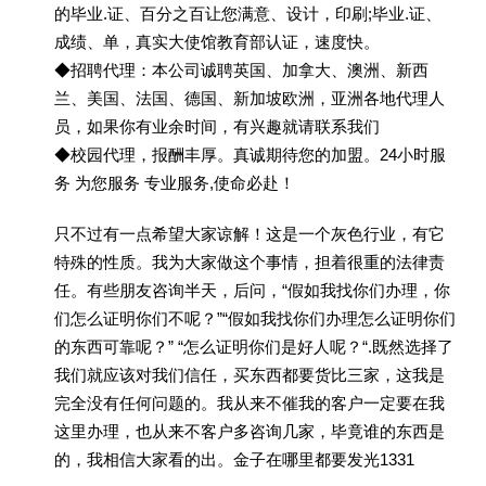
的毕业.证、百分之百让您满意、设计，印刷;毕业.证、
成绩、单，真实大使馆教育部认证，速度快。
◆招聘代理：本公司诚聘英国、加拿大、澳洲、新西
兰、美国、法国、德国、新加坡欧洲，亚洲各地代理人
员，如果你有业余时间，有兴趣就请联系我们
◆校园代理，报酬丰厚。真诚期待您的加盟。24小时服
务 为您服务 专业服务,使命必赴！
只不过有一点希望大家谅解！这是一个灰色行业，有它
特殊的性质。我为大家做这个事情，担着很重的法律责
任。有些朋友咨询半天，后问，“假如我找你们办理，你
们怎么证明你们不呢？”“假如我找你们办理怎么证明你们
的东西可靠呢？” “怎么证明你们是好人呢？“.既然选择了
我们就应该对我们信任，买东西都要货比三家，这我是
完全没有任何问题的。我从来不催我的客户一定要在我
这里办理，也从来不客户多咨询几家，毕竟谁的东西是
的，我相信大家看的出。金子在哪里都要发光1331