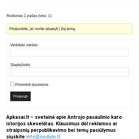
Rodomas 1 įrašas (viso: 1)
Prisijunkite, jei norite atsakyti į šią temą.
Vartotojo vardas:
Slaptažodis:
Prisiminti duomenis
Prisijungti
Apkasai.lt – svetainė apie Antrojo pasaulinio karo
istorijos skeveldras. Klausimus dėl reklamos ar
straipsnių perpublikavimo bei temų pasiūlymus
siųskite
info@nodum.lt