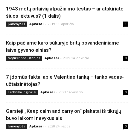
1943 metų orlaivių atpažinimo testas – ar atskiriate
šiuos lėktuvus? (1 dalis)
Apkasai
-
2019 18 lapkričio
Įvairenybės
3
Kaip pačiame karo sūkuryje britų povandeniniame
laive gyveno elnias?
Apkasai
-
2019 14 lapkričio
Neįtikėtinos istorijos
0
7 įdomūs faktai apie Valentine tanką – tanko vadas-
užtaisinėtojas?
Apkasai
-
2021 14 vasario
Technika ir ginklai
0
Garsieji „Keep calm and carry on“ plakatai iš tikrųjų
buvo laikomi nevykusiais
Apkasai
-
2020 24 liepos
Įvairenybės
0