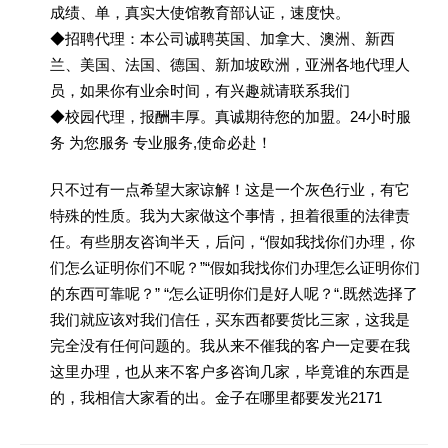
成绩、单，真实大使馆教育部认证，速度快。
◆招聘代理：本公司诚聘英国、加拿大、澳洲、新西
兰、美国、法国、德国、新加坡欧洲，亚洲各地代理人
员，如果你有业余时间，有兴趣就请联系我们
◆校园代理，报酬丰厚。真诚期待您的加盟。24小时服
务 为您服务 专业服务,使命必赴！
只不过有一点希望大家谅解！这是一个灰色行业，有它
特殊的性质。我为大家做这个事情，担着很重的法律责
任。有些朋友咨询半天，后问，“假如我找你们办理，你
们怎么证明你们不呢？”“假如我找你们办理怎么证明你们
的东西可靠呢？” “怎么证明你们是好人呢？“.既然选择了
我们就应该对我们信任，买东西都要货比三家，这我是
完全没有任何问题的。我从来不催我的客户一定要在我
这里办理，也从来不客户多咨询几家，毕竟谁的东西是
的，我相信大家看的出。金子在哪里都要发光2171