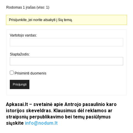
Rodomas 1 įrašas (viso: 1)
Prisijunkite, jei norite atsakyti į šią temą.
Vartotojo vardas:
Slaptažodis:
Prisiminti duomenis
Prisijungti
Apkasai.lt – svetainė apie Antrojo pasaulinio karo
istorijos skeveldras. Klausimus dėl reklamos ar
straipsnių perpublikavimo bei temų pasiūlymus
siųskite
info@nodum.lt