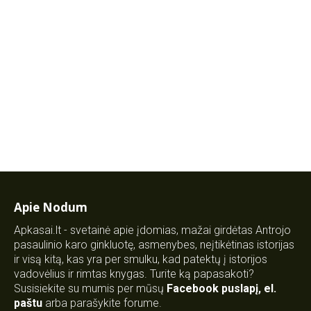
Apie Nodum
Apkasai.lt - svetainė apie įdomias, mažai girdėtas Antrojo
pasaulinio karo ginkluotę, asmenybes, neįtikėtinas istorijas
ir visą kitą, kas yra per smulku, kad patektų į istorijos
vadovėlius ir rimtas knygas. Turite ką papasakoti?
Susisiekite su mumis per mūsų
Facebook puslapį
,
el.
paštu
arba parašykite forume.