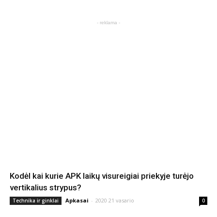
- reklama -
Kodėl kai kurie APK laikų visureigiai priekyje turėjo
vertikalius strypus?
Apkasai
-
2020 21 vasario
Technika ir ginklai
0