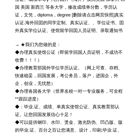
国 美国 新西兰 等各大学，修改成绩单分数，学历认
证，文凭，diploma，degree [删除请点击网页快照]真实
认证.海外回囯的同学定制、真实认证、、学位证书、囯
外真实学位认证、使馆留学回囯人员证明、录取通知书
→ ★我们为您做的是：
◆办理真实使馆公证（即留学回国人员证明，不成功不
收费！！！）
◆办理教育部国外学位学历认证。（网上可查、存档、
快速稳妥，回国发展，考公务员，落户，进国企，外
企，创业，无忧愁）
◆办理各国各大学（世界名校一对一专业服务，可全程
**跟踪进度）
◆：毕业.证、成绩、单真实使馆公证、真实教育部认
证。让您回国发展信心十足！
◆可以提供钢印、水印、烫金、激光防伪、凹凸版、版
的毕业.证、百分之百让您满意、设计，印刷;毕业.证、