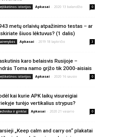
Apkasai
-
2020 13 balandžio
eįtikėtinos istorijos
0
943 metų orlaivių atpažinimo testas – ar
tskiriate šiuos lėktuvus? (1 dalis)
Apkasai
-
2019 18 lapkričio
vairenybės
3
askutinis karo belaisvis Rusijoje –
ndrás Toma namo grįžo tik 2000-aisiais
Apkasai
-
2020 16 sausio
eįtikėtinos istorijos
0
odėl kai kurie APK laikų visureigiai
riekyje turėjo vertikalius strypus?
Apkasai
-
2020 21 vasario
echnika ir ginklai
0
arsieji „Keep calm and carry on“ plakatai