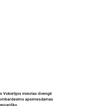
is Vokietijos miestas išvengė
ombardavimo apsimesdamas
veicarišku