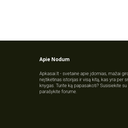
Apie Nodum
Apkasai.lt - svetainė apie įdomias, mažai gi
neįtikėtinas istorijas ir visą kitą, kas yra per
knygas. Turite ką papasakoti? Susisiekite 
parašykite forume.