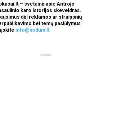
pkasai.lt – svetainė apie Antrojo
asaulinio karo istorijos skeveldras.
lausimus dėl reklamos ar straipsnių
erpublikavimo bei temų pasiūlymus
iųskite
info@nodum.lt
- reklama -