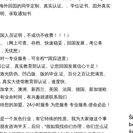
证.海外回囯的同学定制、真实认证、、学位证书、囯外真实
明、录取通知书
回国人员证明，不成功不收费！！！）
。（网上可查、存档、快速稳妥，回国发展，考公务
业，无忧愁）
一对一专业服务，可全程**跟踪进度）
馆公证、真实教育部认证。让您回国发展信心十足！
激光防伪、凹凸版、版的毕业.证、百分之百让您满意、
单，真实大使馆教育部认证，速度快。
加拿大、澳洲、新西兰、美国、法国、德国、新加坡欧
有业余时间，有兴趣就请联系我们
您的加盟。24小时服务 为您服务 专业服务,使命必赴！
Š
是一个灰色行业，有它特殊的性质。我为大家做这个事
b
朋友咨询半天，后问，“假如我找你们办理，你们怎么证
š