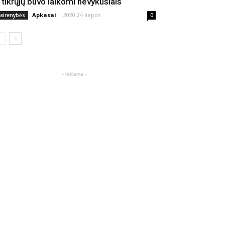
š tikrųjų buvo laikomi nevykusiais
Apkasai
-
2020 24 liepos
vairenybės
0
- reklama -