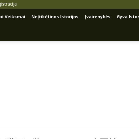
istracija
iai Veiksmai
Neįtikėtinos Istorijos
Įvairenybės
Gyva Istor