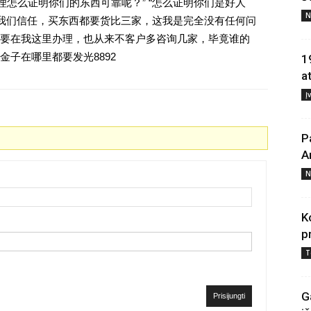
理怎么证明你们的东西可靠呢？” “怎么证明你们是好人
N
对我们信任，买东西都要货比三家，这我是完全没有任何问
要在我这里办理，也从来不客户多咨询几家，毕竟谁的
子在哪里都要发光8892
1
a
Į
P
A
N
K
p
T
G
Prisijungti