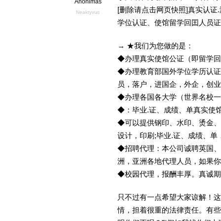
Anonimas
[删除请点击网页快照]真实认
Neaktyvus
学位认证、使馆留学回囯人员证
→ ★我们为您做的是：
◆办理真实使馆公证（即留学
◆办理教育部国外学位学历认证
员，落户，进国企，外企，创
◆办理各国各大学（世界名校
◆：毕业.证、成绩、单真实使
◆可以提供钢印、水印、烫金、
设计，印刷;毕业.证、成绩、
◆招聘代理：本公司诚聘英国、
洲，亚洲各地代理人员，如果你
◆校园代理，报酬丰厚。真诚期待
只不过有一点希望大家谅解！这
情，担着很重的法律责任。有些