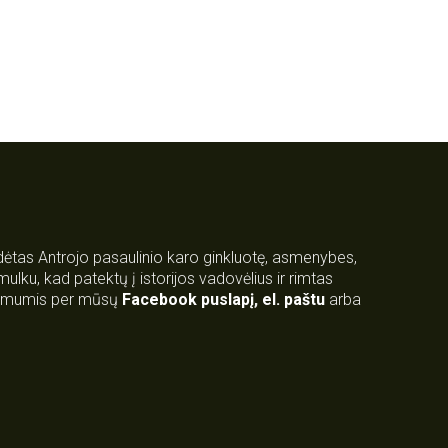
rdėtas Antrojo pasaulinio karo ginkluotę, asmenybes,
 smulku, kad patektų į istorijos vadovėlius ir rimtas
su mumis per mūsų
Facebook puslapį
,
el. paštu
arba