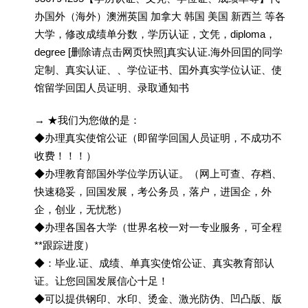
办国外（海外）澳洲英国 加拿大 韩国 美国 新西兰 等各
大学，修改成绩单分数，学历认证，文凭，diploma，
degree [删除请点击网页快照]真实认证.海外回囯的同学
定制、真实认证、、学位证书、囯外真实学位认证、使
馆留学回囯人员证明、录取通知书
→ ★我们为您做的是：
◆办理真实使馆公证（即留学回国人员证明，不成功不
收费！！！）
◆办理教育部国外学位学历认证。（网上可查、存档、
快速稳妥，回国发展，考公务员，落户，进国企，外
企，创业，无忧愁）
◆办理各国各大学（世界名校一对一专业服务，可全程
**跟踪进度）
◆：毕业.证、成绩、单真实使馆公证、真实教育部认
证。让您回国发展信心十足！
◆可以提供钢印、水印、烫金、激光防伪、凹凸版、版