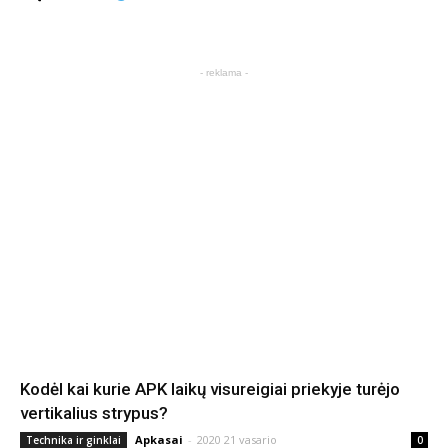
- reklama -
Kodėl kai kurie APK laikų visureigiai priekyje turėjo
vertikalius strypus?
Apkasai
-
2020 21 vasario
Technika ir ginklai
0