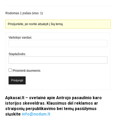
Rodomas 1 įrašas (viso: 1)
Prisijunkite, jei norite atsakyti į šią temą.
Vartotojo vardas:
Slaptažodis:
Prisiminti duomenis
Prisijungti
Apkasai.lt – svetainė apie Antrojo pasaulinio karo
istorijos skeveldras. Klausimus dėl reklamos ar
straipsnių perpublikavimo bei temų pasiūlymus
siųskite
info@nodum.lt