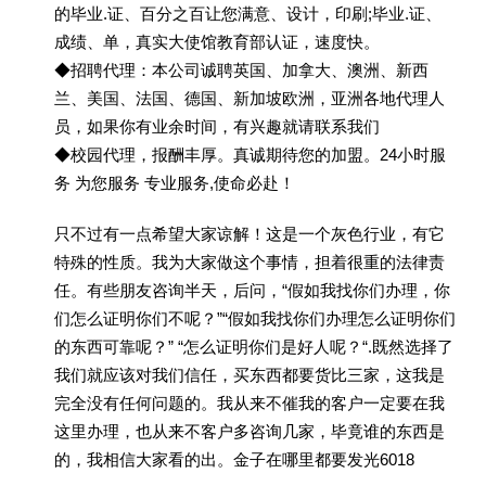
的毕业.证、百分之百让您满意、设计，印刷;毕业.证、
成绩、单，真实大使馆教育部认证，速度快。
◆招聘代理：本公司诚聘英国、加拿大、澳洲、新西
兰、美国、法国、德国、新加坡欧洲，亚洲各地代理人
员，如果你有业余时间，有兴趣就请联系我们
◆校园代理，报酬丰厚。真诚期待您的加盟。24小时服
务 为您服务 专业服务,使命必赴！
只不过有一点希望大家谅解！这是一个灰色行业，有它
特殊的性质。我为大家做这个事情，担着很重的法律责
任。有些朋友咨询半天，后问，“假如我找你们办理，你
们怎么证明你们不呢？”“假如我找你们办理怎么证明你们
的东西可靠呢？” “怎么证明你们是好人呢？“.既然选择了
我们就应该对我们信任，买东西都要货比三家，这我是
完全没有任何问题的。我从来不催我的客户一定要在我
这里办理，也从来不客户多咨询几家，毕竟谁的东西是
的，我相信大家看的出。金子在哪里都要发光6018