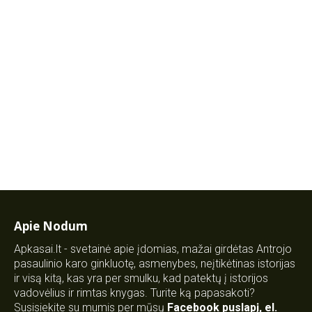
Apie Nodum
Apkasai.lt - svetainė apie įdomias, mažai girdėtas Antrojo
pasaulinio karo ginkluotę, asmenybes, neįtikėtinas istorijas
ir visą kitą, kas yra per smulku, kad patektų į istorijos
vadovėlius ir rimtas knygas. Turite ką papasakoti?
Susisiekite su mumis per mūsų
Facebook puslapį
,
el.