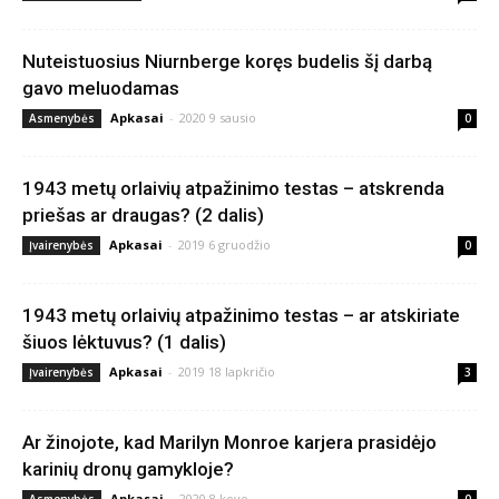
Nuteistuosius Niurnberge koręs budelis šį darbą
gavo meluodamas
Apkasai
-
2020 9 sausio
Asmenybės
0
1943 metų orlaivių atpažinimo testas – atskrenda
priešas ar draugas? (2 dalis)
Apkasai
-
2019 6 gruodžio
Įvairenybės
0
1943 metų orlaivių atpažinimo testas – ar atskiriate
šiuos lėktuvus? (1 dalis)
Apkasai
-
2019 18 lapkričio
Įvairenybės
3
Ar žinojote, kad Marilyn Monroe karjera prasidėjo
karinių dronų gamykloje?
Apkasai
-
2020 8 kovo