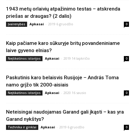
1943 metų orlaivių atpažinimo testas – atskrenda
priešas ar draugas? (2 dalis)
Apkasai
-
2019 6 gruodžio
Įvairenybės
0
Kaip pačiame karo sūkuryje britų povandeniniame
laive gyveno elnias?
Apkasai
-
2019 14 lapkričio
Neįtikėtinos istorijos
0
Paskutinis karo belaisvis Rusijoje – András Toma
namo grįžo tik 2000-aisiais
Apkasai
-
2020 16 sausio
Neįtikėtinos istorijos
0
Neteisingai naudojamas Garand gali įkąsti – kas yra
Garand nykštys?
Apkasai
-
2019 6 gruodžio
Technika ir ginklai
0