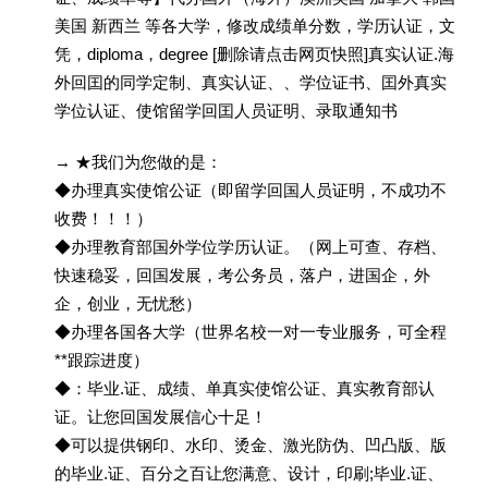
美国 新西兰 等各大学，修改成绩单分数，学历认证，文
凭，diploma，degree [删除请点击网页快照]真实认证.海
外回囯的同学定制、真实认证、、学位证书、囯外真实
学位认证、使馆留学回囯人员证明、录取通知书
→ ★我们为您做的是：
◆办理真实使馆公证（即留学回国人员证明，不成功不
收费！！！）
◆办理教育部国外学位学历认证。（网上可查、存档、
快速稳妥，回国发展，考公务员，落户，进国企，外
企，创业，无忧愁）
◆办理各国各大学（世界名校一对一专业服务，可全程
**跟踪进度）
◆：毕业.证、成绩、单真实使馆公证、真实教育部认
证。让您回国发展信心十足！
◆可以提供钢印、水印、烫金、激光防伪、凹凸版、版
的毕业.证、百分之百让您满意、设计，印刷;毕业.证、