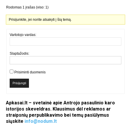
Rodomas 1 įrašas (viso: 1)
Prisijunkite, jei norite atsakyti į šią temą.
Vartotojo vardas:
Slaptažodis:
Prisiminti duomenis
Prisijungti
Apkasai.lt – svetainė apie Antrojo pasaulinio karo
istorijos skeveldras. Klausimus dėl reklamos ar
straipsnių perpublikavimo bei temų pasiūlymus
siųskite
info@nodum.lt