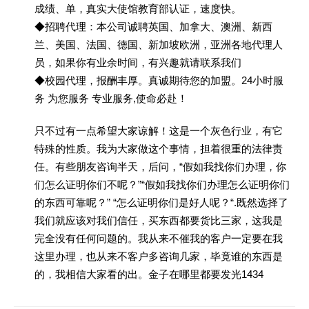
成绩、单，真实大使馆教育部认证，速度快。
◆招聘代理：本公司诚聘英国、加拿大、澳洲、新西
兰、美国、法国、德国、新加坡欧洲，亚洲各地代理人
员，如果你有业余时间，有兴趣就请联系我们
◆校园代理，报酬丰厚。真诚期待您的加盟。24小时服
务 为您服务 专业服务,使命必赴！
只不过有一点希望大家谅解！这是一个灰色行业，有它
特殊的性质。我为大家做这个事情，担着很重的法律责
任。有些朋友咨询半天，后问，“假如我找你们办理，你
们怎么证明你们不呢？”“假如我找你们办理怎么证明你们
的东西可靠呢？” “怎么证明你们是好人呢？“.既然选择了
我们就应该对我们信任，买东西都要货比三家，这我是
完全没有任何问题的。我从来不催我的客户一定要在我
这里办理，也从来不客户多咨询几家，毕竟谁的东西是
的，我相信大家看的出。金子在哪里都要发光1434