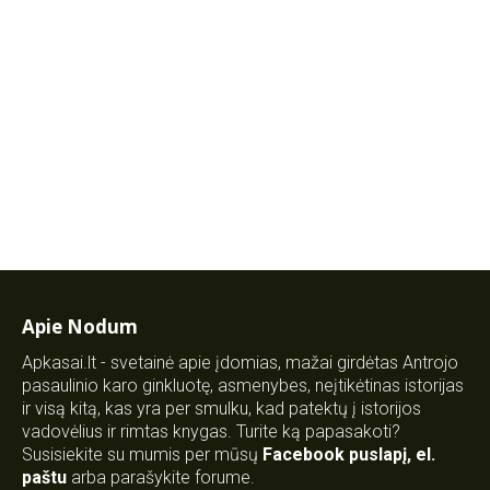
Apie Nodum
Apkasai.lt - svetainė apie įdomias, mažai girdėtas Antrojo
pasaulinio karo ginkluotę, asmenybes, neįtikėtinas istorijas
ir visą kitą, kas yra per smulku, kad patektų į istorijos
vadovėlius ir rimtas knygas. Turite ką papasakoti?
Susisiekite su mumis per mūsų
Facebook puslapį
,
el.
paštu
arba parašykite forume.