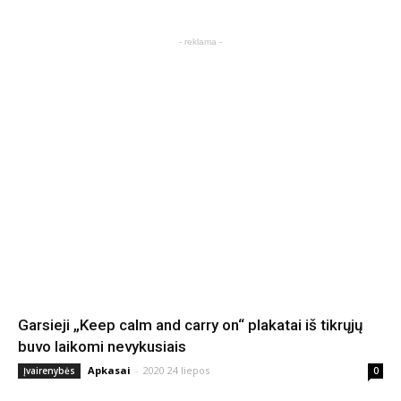
- reklama -
Garsieji „Keep calm and carry on“ plakatai iš tikrųjų
buvo laikomi nevykusiais
Apkasai
-
2020 24 liepos
Įvairenybės
0