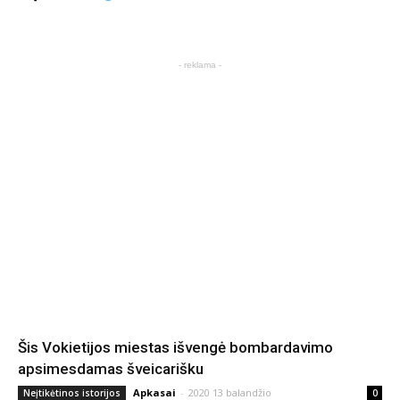
- reklama -
Šis Vokietijos miestas išvengė bombardavimo
apsimesdamas šveicarišku
Apkasai
-
2020 13 balandžio
Neįtikėtinos istorijos
0