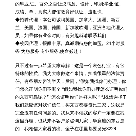
的毕业.证、百分之百让您满意、设计，印刷;毕业.证、
成绩、单，真实大使馆教育部认证，速度快。
◆招聘代理：本公司诚聘英国、加拿大、澳洲、新西
兰、美国、法国、德国、新加坡欧洲，亚洲各地代理人
员，如果你有业余时间，有兴趣就请联系我们
◆校园代理，报酬丰厚。真诚期待您的加盟。24小时服
务 为您服务 专业服务,使命必赴！
只不过有一点希望大家谅解！这是一个灰色行业，有它
特殊的性质。我为大家做这个事情，担着很重的法律责
任。有些朋友咨询半天，后问，“假如我找你们办理，你
们怎么证明你们不呢？”“假如我找你们办理怎么证明你们
的东西可靠呢？” “怎么证明你们是好人呢？“.既然选择了
我们就应该对我们信任，买东西都要货比三家，这我是
完全没有任何问题的。我从来不催我的客户一定要在我
这里办理，也从来不客户多咨询几家，毕竟谁的东西是
的，我相信大家看的出。金子在哪里都要发光8229