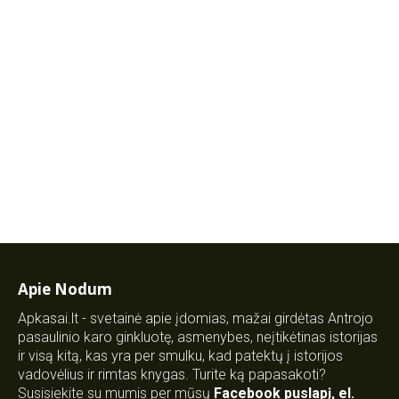
Apie Nodum
Apkasai.lt - svetainė apie įdomias, mažai girdėtas Antrojo
pasaulinio karo ginkluotę, asmenybes, neįtikėtinas istorijas
ir visą kitą, kas yra per smulku, kad patektų į istorijos
vadovėlius ir rimtas knygas. Turite ką papasakoti?
Susisiekite su mumis per mūsų
Facebook puslapį
,
el.