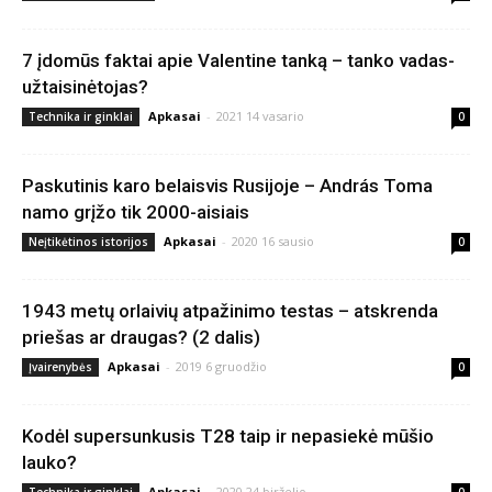
7 įdomūs faktai apie Valentine tanką – tanko vadas-
užtaisinėtojas?
Apkasai
-
2021 14 vasario
Technika ir ginklai
0
Paskutinis karo belaisvis Rusijoje – András Toma
namo grįžo tik 2000-aisiais
Apkasai
-
2020 16 sausio
Neįtikėtinos istorijos
0
1943 metų orlaivių atpažinimo testas – atskrenda
priešas ar draugas? (2 dalis)
Apkasai
-
2019 6 gruodžio
Įvairenybės
0
Kodėl supersunkusis T28 taip ir nepasiekė mūšio
lauko?
Apkasai
-
2020 24 birželio