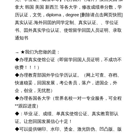
拿大 韩国 美国 新西兰 等各大学，修改成绩单分数，学
历认证，文凭，diploma，degree [删除请点击网页快照]
真实认证.海外回囯的同学定制、真实认证、、学位证
书、囯外真实学位认证、使馆留学回囯人员证明、录取
通知书
→ ★我们为您做的是：
◆办理真实使馆公证（即留学回国人员证明，不成功不
收费！！！）
◆办理教育部国外学位学历认证。（网上可查、存档、
快速稳妥，回国发展，考公务员，落户，进国企，外
企，创业，无忧愁）
◆办理各国各大学（世界名校一对一专业服务，可全程
**跟踪进度）
◆：毕业.证、成绩、单真实使馆公证、真实教育部认
证。让您回国发展信心十足！
◆可以提供钢印、水印、烫金、激光防伪、凹凸版、版