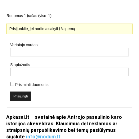
Rodomas 1 įrašas (viso: 1)
Prisijunkite, jei norite atsakyti į šią temą.
Vartotojo vardas:
Slaptažodis:
Prisiminti duomenis
Prisijungti
Apkasai.lt – svetainė apie Antrojo pasaulinio karo
istorijos skeveldras. Klausimus dėl reklamos ar
straipsnių perpublikavimo bei temų pasiūlymus
siųskite
info@nodum.lt