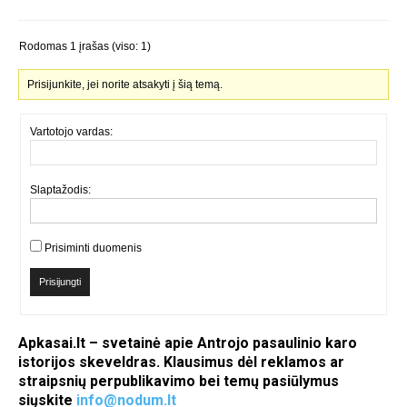
Rodomas 1 įrašas (viso: 1)
Prisijunkite, jei norite atsakyti į šią temą.
Vartotojo vardas:
Slaptažodis:
Prisiminti duomenis
Prisijungti
Apkasai.lt – svetainė apie Antrojo pasaulinio karo
istorijos skeveldras. Klausimus dėl reklamos ar
straipsnių perpublikavimo bei temų pasiūlymus
siųskite
info@nodum.lt