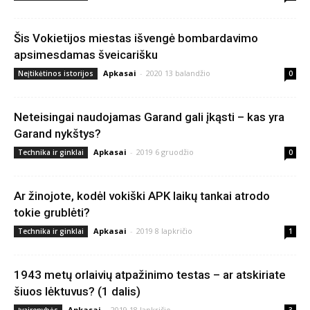
Šis Vokietijos miestas išvengė bombardavimo
apsimesdamas šveicarišku
Apkasai
-
2020 13 balandžio
Neįtikėtinos istorijos
0
Neteisingai naudojamas Garand gali įkąsti – kas yra
Garand nykštys?
Apkasai
-
2019 6 gruodžio
Technika ir ginklai
0
Ar žinojote, kodėl vokiški APK laikų tankai atrodo
tokie grublėti?
Apkasai
-
2019 8 lapkričio
Technika ir ginklai
1
1943 metų orlaivių atpažinimo testas – ar atskiriate
šiuos lėktuvus? (1 dalis)
Apkasai
-
2019 18 lapkričio