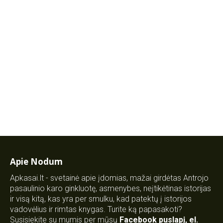
Apie Nodum
Apkasai.lt - svetainė apie įdomias, mažai girdėtas Antrojo
pasaulinio karo ginkluotę, asmenybes, neįtikėtinas istorijas
ir visą kitą, kas yra per smulku, kad patektų į istorijos
vadovėlius ir rimtas knygas. Turite ką papasakoti?
Susisiekite su mumis per mūsų
Facebook puslapį
,
el.