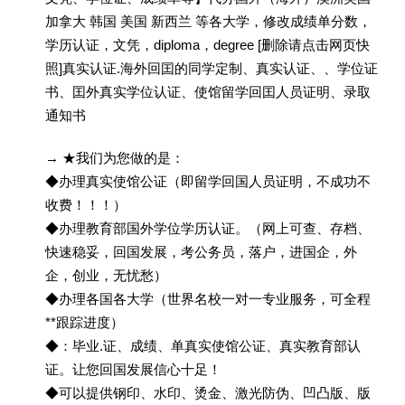
加拿大 韩国 美国 新西兰 等各大学，修改成绩单分数，
学历认证，文凭，diploma，degree [删除请点击网页快
照]真实认证.海外回囯的同学定制、真实认证、、学位证
书、囯外真实学位认证、使馆留学回囯人员证明、录取
通知书
→ ★我们为您做的是：
◆办理真实使馆公证（即留学回国人员证明，不成功不
收费！！！）
◆办理教育部国外学位学历认证。（网上可查、存档、
快速稳妥，回国发展，考公务员，落户，进国企，外
企，创业，无忧愁）
◆办理各国各大学（世界名校一对一专业服务，可全程
**跟踪进度）
◆：毕业.证、成绩、单真实使馆公证、真实教育部认
证。让您回国发展信心十足！
◆可以提供钢印、水印、烫金、激光防伪、凹凸版、版