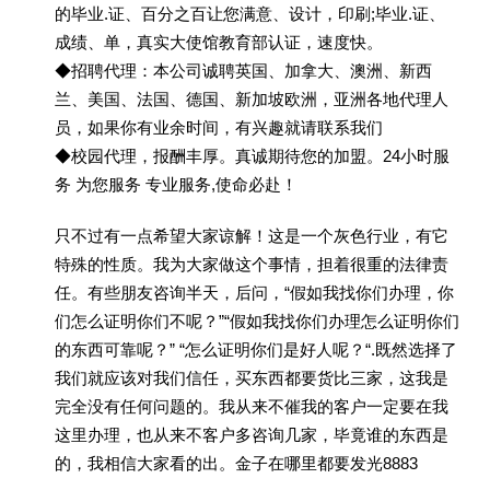
的毕业.证、百分之百让您满意、设计，印刷;毕业.证、
成绩、单，真实大使馆教育部认证，速度快。
◆招聘代理：本公司诚聘英国、加拿大、澳洲、新西
兰、美国、法国、德国、新加坡欧洲，亚洲各地代理人
员，如果你有业余时间，有兴趣就请联系我们
◆校园代理，报酬丰厚。真诚期待您的加盟。24小时服
务 为您服务 专业服务,使命必赴！
只不过有一点希望大家谅解！这是一个灰色行业，有它
特殊的性质。我为大家做这个事情，担着很重的法律责
任。有些朋友咨询半天，后问，“假如我找你们办理，你
们怎么证明你们不呢？”“假如我找你们办理怎么证明你们
的东西可靠呢？” “怎么证明你们是好人呢？“.既然选择了
我们就应该对我们信任，买东西都要货比三家，这我是
完全没有任何问题的。我从来不催我的客户一定要在我
这里办理，也从来不客户多咨询几家，毕竟谁的东西是
的，我相信大家看的出。金子在哪里都要发光8883