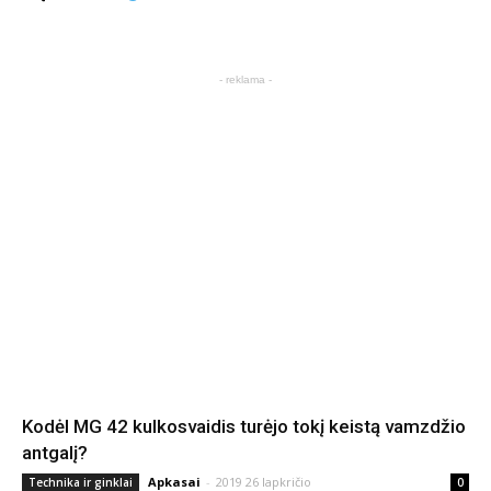
- reklama -
Kodėl MG 42 kulkosvaidis turėjo tokį keistą vamzdžio
antgalį?
Apkasai
-
2019 26 lapkričio
Technika ir ginklai
0