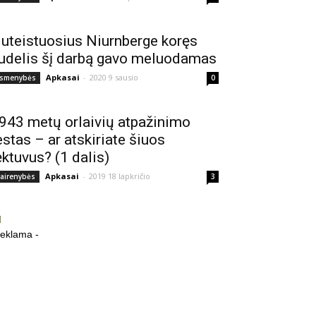
uteistuosius Niurnberge koręs
udelis šį darbą gavo meluodamas
Apkasai
-
2020 9 sausio
smenybės
0
943 metų orlaivių atpažinimo
estas – ar atskiriate šiuos
ėktuvus? (1 dalis)
Apkasai
-
2019 18 lapkričio
vairenybės
3
reklama -