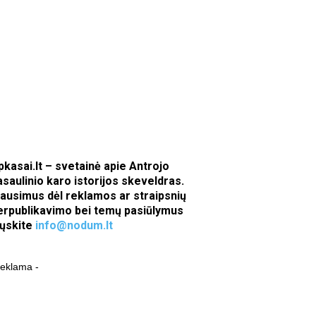
pkasai.lt – svetainė apie Antrojo
asaulinio karo istorijos skeveldras.
lausimus dėl reklamos ar straipsnių
erpublikavimo bei temų pasiūlymus
iųskite
info@nodum.lt
reklama -