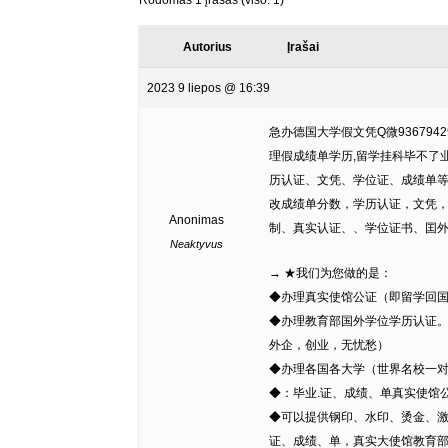
Rodomas 1 įrašas (viso: 1)
Autorius
Įrašai
2023 9 liepos @ 16:39
急办德国大学假文凭Q微93679
理假成绩单学历,留学挂科毕不了业办文凭学历
历认证、文凭、学位证、成绩单等】
改成绩单分数，学历认证，文凭，di
Anonimas
制、真实认证、、学位证书、囯
Neaktyvus
→ ★我们为您做的是：
◆办理真实使馆公证（即留学回
◆办理教育部国外学位学历认证
外企，创业，无忧愁）
◆办理各国各大学（世界名校一
◆：毕业.证、成绩、单真实使馆
◆可以提供钢印、水印、烫金、激
证、成绩、单，真实大使馆教育