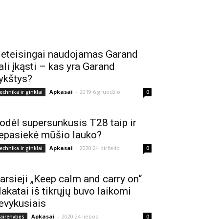
eteisingai naudojamas Garand
ali įkąsti – kas yra Garand
ykštys?
Apkasai
-
2019 6 gruodžio
echnika ir ginklai
0
odėl supersunkusis T28 taip ir
epasiekė mūšio lauko?
Apkasai
-
2020 24 birželio
echnika ir ginklai
0
arsieji „Keep calm and carry on“
lakatai iš tikrųjų buvo laikomi
evykusiais
Apkasai
-
2020 24 liepos
vairenybės
0