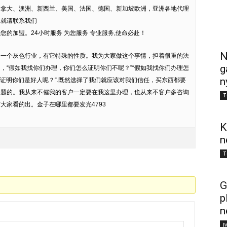
加拿大、澳洲、新西兰、美国、法国、德国、新加坡欧洲，亚洲各地代理
趣就请联系我们
的加盟。24小时服务 为您服务 专业服务,使命必赴！
N
是一个灰色行业，有它特殊的性质。我为大家做这个事情，担着很重的法
g
，“假如我找你们办理，你们怎么证明你们不呢？”“假如我找你们办理怎
n
么证明你们是好人呢？“.既然选择了我们就应该对我们信任，买东西都要
问题的。我从来不催我的客户一定要在我这里办理，也从来不客户多咨询
T
大家看的出。金子在哪里都要发光4793
K
n
T
G
p
n
Į