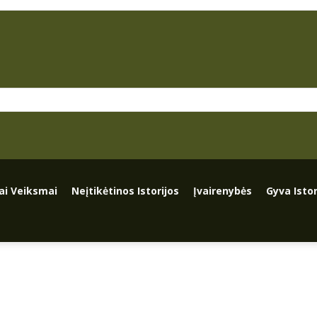
iai Veiksmai
Neįtikėtinos Istorijos
Įvairenybės
Gyva Istor