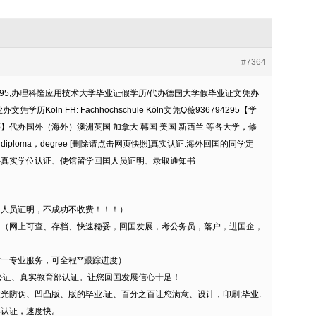
#7364
4295,办理科隆应用技术大学毕业证假学历/代办德国大学假毕业证文凭办
Köln FH: Fachhochschule Köln文凭Q薇936794295【学
代办国外（海外）澳洲英国 加拿大 韩国 美国 新西兰 等各大学，修
ploma，degree [删除请点击网页快照]真实认证.海外回囯的同学定
外真实学位认证、使馆留学回囯人员证明、录取通知书
国人员证明，不成功不收费！！！）
。（网上可查、存档、快速稳妥，回国发展，考公务员，落户，进国企，
对一专业服务，可全程**跟踪进度）
公证、真实教育部认证。让您回国发展信心十足！
光防伪、凹凸版、版的毕业.证、百分之百让您满意、设计，印刷;毕业.
部认证，速度快。