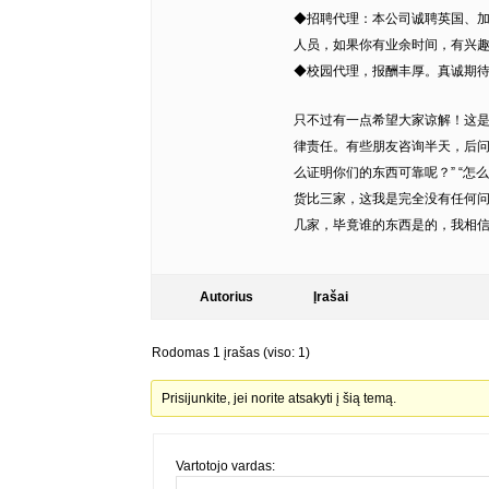
◆招聘代理：本公司诚聘英国、
人员，如果你有业余时间，有兴
◆校园代理，报酬丰厚。真诚期待您
只不过有一点希望大家谅解！这
律责任。有些朋友咨询半天，后问
么证明你们的东西可靠呢？” “怎
货比三家，这我是完全没有任何
几家，毕竟谁的东西是的，我相信
Autorius
Įrašai
Rodomas 1 įrašas (viso: 1)
Prisijunkite, jei norite atsakyti į šią temą.
Vartotojo vardas: