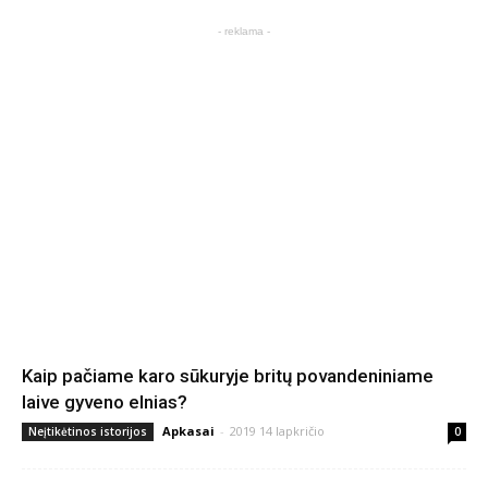
- reklama -
Kaip pačiame karo sūkuryje britų povandeniniame
laive gyveno elnias?
Apkasai
-
2019 14 lapkričio
Neįtikėtinos istorijos
0