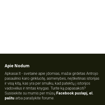
Apie Nodum
Apkasai.lt - svetainė apie įdomias, mažai girdėtas Antrojo
pasaulinio karo ginkluotę, asmenybes, neįtikėtinas istorijas
ir visą kitą, kas yra per smulku, kad patektų į istorijos
vadovėlius ir rimtas knygas. Turite ką papasakoti?
Susisiekite su mumis per mūsų
Facebook puslapį
,
el.
paštu
arba parašykite forume.