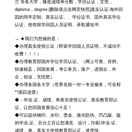
兰 等各大学，修改成绩单分数，学历认证，文凭，
diploma，degree [删除请点击网页快照]真实认证.海外回
囯的同学定制、真实认证、、学位证书、囯外真实学位
认证、使馆留学回囯人员证明、录取通知书
→ ★我们为您做的是：
◆办理真实使馆公证（即留学回国人员证明，不成功不
收费！！！）
◆办理教育部国外学位学历认证。（网上可查、存档、
快速稳妥，回国发展，考公务员，落户，进国企，外
企，创业，无忧愁）
◆办理各国各大学（世界名校一对一专业服务，可全程
**跟踪进度）
◆：毕业.证、成绩、单真实使馆公证、真实教育部认
证。让您回国发展信心十足！
◆可以提供钢印、水印、烫金、激光防伪、凹凸版、版
的毕业.证、百分之百让您满意、设计，印刷;毕业.证、
成绩、单，真实大使馆教育部认证，速度快。