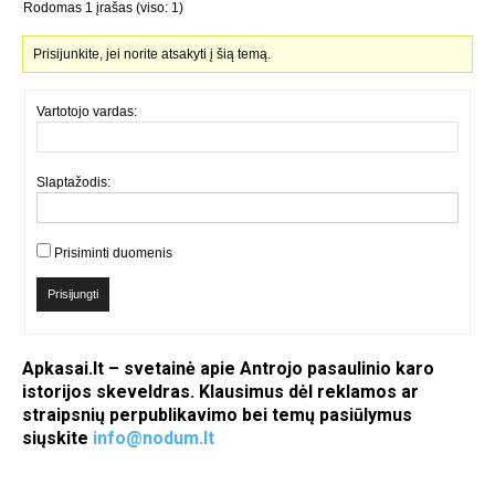
Rodomas 1 įrašas (viso: 1)
Prisijunkite, jei norite atsakyti į šią temą.
Vartotojo vardas:
Slaptažodis:
Prisiminti duomenis
Prisijungti
Apkasai.lt – svetainė apie Antrojo pasaulinio karo
istorijos skeveldras. Klausimus dėl reklamos ar
straipsnių perpublikavimo bei temų pasiūlymus
siųskite
info@nodum.lt