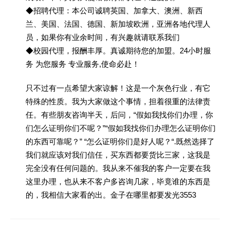
◆招聘代理：本公司诚聘英国、加拿大、澳洲、新西
兰、美国、法国、德国、新加坡欧洲，亚洲各地代理人
员，如果你有业余时间，有兴趣就请联系我们
◆校园代理，报酬丰厚。真诚期待您的加盟。24小时服
务 为您服务 专业服务,使命必赴！
只不过有一点希望大家谅解！这是一个灰色行业，有它
特殊的性质。我为大家做这个事情，担着很重的法律责
任。有些朋友咨询半天，后问，“假如我找你们办理，你
们怎么证明你们不呢？”“假如我找你们办理怎么证明你们
的东西可靠呢？” “怎么证明你们是好人呢？“.既然选择了
我们就应该对我们信任，买东西都要货比三家，这我是
完全没有任何问题的。我从来不催我的客户一定要在我
这里办理，也从来不客户多咨询几家，毕竟谁的东西是
的，我相信大家看的出。金子在哪里都要发光3553