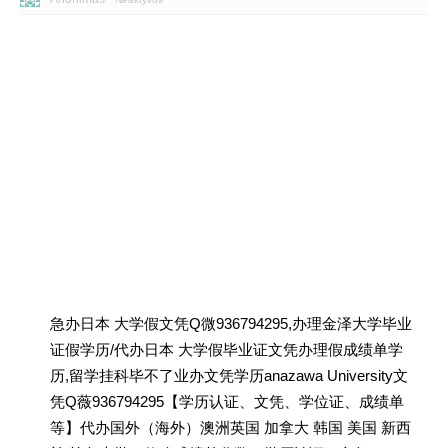
急办日本 大学假文凭Q微936794295,办理金泽大学毕业
证假学历/代办日本 大学假毕业证文凭办理假成绩单学
历,留学挂科毕不了业办文凭学历anazawa University文
凭Q薇936794295【学历认证、文凭、学位证、成绩单
等】代办国外（海外）澳洲英国 加拿大 韩国 美国 新西