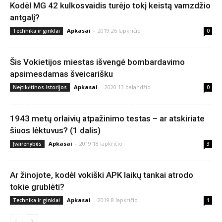
Kodėl MG 42 kulkosvaidis turėjo tokį keistą vamzdžio
antgalį?
Apkasai
-
2019 26 lapkričio
Technika ir ginklai
0
Šis Vokietijos miestas išvengė bombardavimo
apsimesdamas šveicarišku
Apkasai
-
2020 13 balandžio
Neįtikėtinos istorijos
0
1943 metų orlaivių atpažinimo testas – ar atskiriate
šiuos lėktuvus? (1 dalis)
Apkasai
-
2019 18 lapkričio
Įvairenybės
3
Ar žinojote, kodėl vokiški APK laikų tankai atrodo
tokie grublėti?
Apkasai
-
2019 8 lapkričio
Technika ir ginklai
1