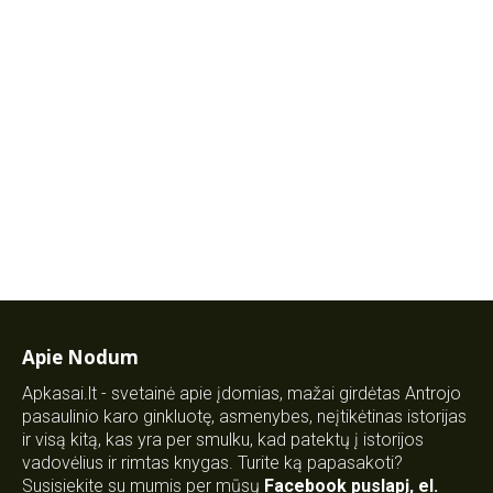
Apie Nodum
Apkasai.lt - svetainė apie įdomias, mažai girdėtas Antrojo
pasaulinio karo ginkluotę, asmenybes, neįtikėtinas istorijas
ir visą kitą, kas yra per smulku, kad patektų į istorijos
vadovėlius ir rimtas knygas. Turite ką papasakoti?
Susisiekite su mumis per mūsų
Facebook puslapį
,
el.