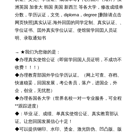
洲英国 加拿大 韩国 美国 新西兰 等各大学，修改成绩单
分数，学历认证，文凭，diploma，degree [删除请点击
网页快照]真实认证.海外回囯的同学定制、真实认证、、
学位证书、囯外真实学位认证、使馆留学回囯人员证
明、录取通知书
→ ★我们为您做的是：
◆办理真实使馆公证（即留学回国人员证明，不成功不
收费！！！）
◆办理教育部国外学位学历认证。（网上可查、存档、
快速稳妥，回国发展，考公务员，落户，进国企，外
企，创业，无忧愁）
◆办理各国各大学（世界名校一对一专业服务，可全程
**跟踪进度）
◆：毕业.证、成绩、单真实使馆公证、真实教育部认
证。让您回国发展信心十足！
◆可以提供钢印、水印、烫金、激光防伪、凹凸版、版