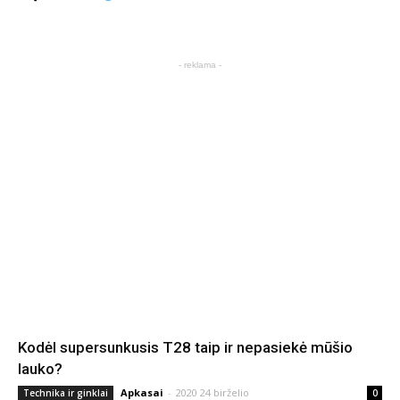
- reklama -
Kodėl supersunkusis T28 taip ir nepasiekė mūšio
lauko?
Apkasai
-
2020 24 birželio
Technika ir ginklai
0