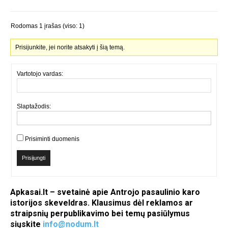
Rodomas 1 įrašas (viso: 1)
Prisijunkite, jei norite atsakyti į šią temą.
Vartotojo vardas:
Slaptažodis:
Prisiminti duomenis
Prisijungti
Apkasai.lt – svetainė apie Antrojo pasaulinio karo
istorijos skeveldras. Klausimus dėl reklamos ar
straipsnių perpublikavimo bei temų pasiūlymus
siųskite
info@nodum.lt