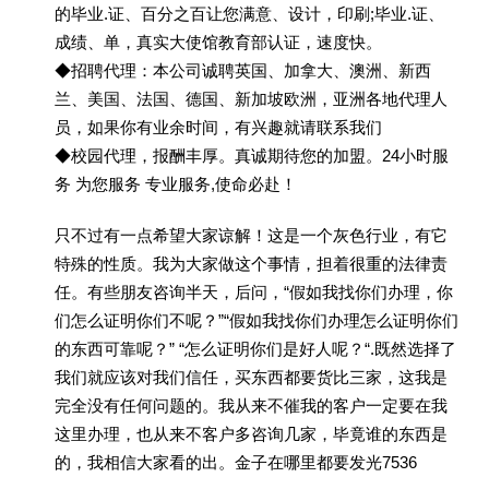
的毕业.证、百分之百让您满意、设计，印刷;毕业.证、
成绩、单，真实大使馆教育部认证，速度快。
◆招聘代理：本公司诚聘英国、加拿大、澳洲、新西
兰、美国、法国、德国、新加坡欧洲，亚洲各地代理人
员，如果你有业余时间，有兴趣就请联系我们
◆校园代理，报酬丰厚。真诚期待您的加盟。24小时服
务 为您服务 专业服务,使命必赴！
只不过有一点希望大家谅解！这是一个灰色行业，有它
特殊的性质。我为大家做这个事情，担着很重的法律责
任。有些朋友咨询半天，后问，“假如我找你们办理，你
们怎么证明你们不呢？”“假如我找你们办理怎么证明你们
的东西可靠呢？” “怎么证明你们是好人呢？“.既然选择了
我们就应该对我们信任，买东西都要货比三家，这我是
完全没有任何问题的。我从来不催我的客户一定要在我
这里办理，也从来不客户多咨询几家，毕竟谁的东西是
的，我相信大家看的出。金子在哪里都要发光7536