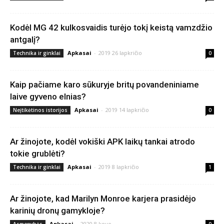
Kodėl MG 42 kulkosvaidis turėjo tokį keistą vamzdžio
antgalį?
Apkasai
-
2019 26 lapkričio
Technika ir ginklai
0
Kaip pačiame karo sūkuryje britų povandeniniame
laive gyveno elnias?
Apkasai
-
2019 14 lapkričio
Neįtikėtinos istorijos
0
Ar žinojote, kodėl vokiški APK laikų tankai atrodo
tokie grublėti?
Apkasai
-
2019 8 lapkričio
Technika ir ginklai
1
Ar žinojote, kad Marilyn Monroe karjera prasidėjo
karinių dronų gamykloje?
Apkasai
-
2020 8 kovo