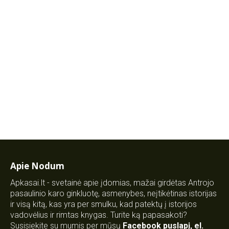
Apie Nodum
Apkasai.lt - svetainė apie įdomias, mažai girdėtas Antrojo
pasaulinio karo ginkluotę, asmenybes, neįtikėtinas istorijas
ir visą kitą, kas yra per smulku, kad patektų į istorijos
vadovėlius ir rimtas knygas. Turite ką papasakoti?
Susisiekite su mumis per mūsų
Facebook puslapį
,
el.