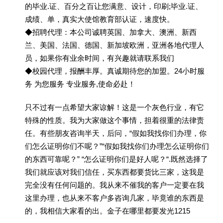
的毕业.证、百分之百让您满意、设计，印刷;毕业.证、
成绩、单，真实大使馆教育部认证，速度快。
◆招聘代理：本公司诚聘英国、加拿大、澳洲、新西
兰、美国、法国、德国、新加坡欧洲，亚洲各地代理人
员，如果你有业余时间，有兴趣就请联系我们
◆校园代理，报酬丰厚。真诚期待您的加盟。24小时服
务 为您服务 专业服务,使命必赴！
只不过有一点希望大家谅解！这是一个灰色行业，有它
特殊的性质。我为大家做这个事情，担着很重的法律责
任。有些朋友咨询半天，后问，“假如我找你们办理，你
们怎么证明你们不呢？”“假如我找你们办理怎么证明你们
的东西可靠呢？” “怎么证明你们是好人呢？“.既然选择了
我们就应该对我们信任，买东西都要货比三家，这我是
完全没有任何问题的。我从来不催我的客户一定要在我
这里办理，也从来不客户多咨询几家，毕竟谁的东西是
的，我相信大家看的出。金子在哪里都要发光1215