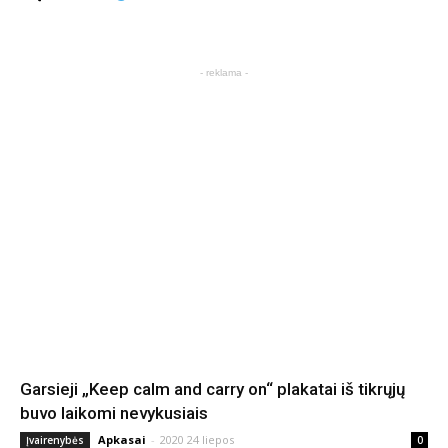
- reklama -
Garsieji „Keep calm and carry on“ plakatai iš tikrųjų
buvo laikomi nevykusiais
Apkasai
-
2020 24 liepos
Įvairenybės
0