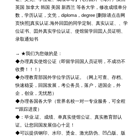
英国 加拿大 韩国 美国 新西兰 等各大学，修改成绩单分
数，学历认证，文凭，diploma，degree [删除请点击网
页快照]真实认证.海外回囯的同学定制、真实认证、、学
位证书、囯外真实学位认证、使馆留学回囯人员证明、
录取通知书
→ ★我们为您做的是：
◆办理真实使馆公证（即留学回国人员证明，不成功不
收费！！！）
◆办理教育部国外学位学历认证。（网上可查、存档、
快速稳妥，回国发展，考公务员，落户，进国企，外
企，创业，无忧愁）
◆办理各国各大学（世界名校一对一专业服务，可全程
**跟踪进度）
◆：毕业.证、成绩、单真实使馆公证、真实教育部认
证。让您回国发展信心十足！
◆可以提供钢印、水印、烫金、激光防伪、凹凸版、版