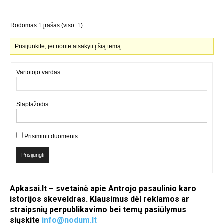
Rodomas 1 įrašas (viso: 1)
Prisijunkite, jei norite atsakyti į šią temą.
Vartotojo vardas:
Slaptažodis:
Prisiminti duomenis
Prisijungti
Apkasai.lt – svetainė apie Antrojo pasaulinio karo
istorijos skeveldras. Klausimus dėl reklamos ar
straipsnių perpublikavimo bei temų pasiūlymus
siųskite
info@nodum.lt