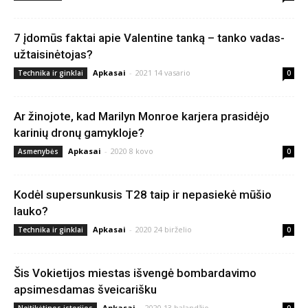
7 įdomūs faktai apie Valentine tanką – tanko vadas-
užtaisinėtojas?
Apkasai
-
2021 14 vasario
Technika ir ginklai
0
Ar žinojote, kad Marilyn Monroe karjera prasidėjo
karinių dronų gamykloje?
Apkasai
-
2020 8 kovo
Asmenybės
0
Kodėl supersunkusis T28 taip ir nepasiekė mūšio
lauko?
Apkasai
-
2020 24 birželio
Technika ir ginklai
0
Šis Vokietijos miestas išvengė bombardavimo
apsimesdamas šveicarišku
Apkasai
-
2020 13 balandžio