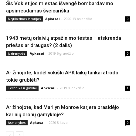
Šis Vokietijos miestas išvengė bombardavimo
apsimesdamas šveicarišku
Apkasai
-
2020 13 balandžio
Neįtikėtinos istorijos
0
1943 metų orlaivių atpažinimo testas – atskrenda
priešas ar draugas? (2 dalis)
Apkasai
-
2019 6 gruodžio
Įvairenybės
0
Ar žinojote, kodėl vokiški APK laikų tankai atrodo
tokie grublėti?
Apkasai
-
2019 8 lapkričio
Technika ir ginklai
1
Ar žinojote, kad Marilyn Monroe karjera prasidėjo
karinių dronų gamykloje?
Apkasai
-
2020 8 kovo
Asmenybės
0