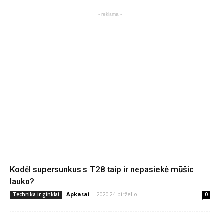
- reklama -
Kodėl supersunkusis T28 taip ir nepasiekė mūšio
lauko?
Apkasai
-
2020 24 birželio
Technika ir ginklai
0