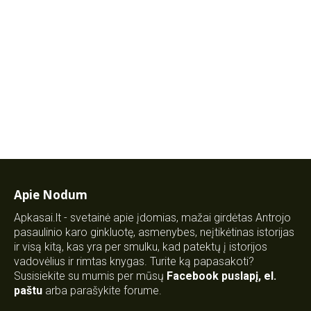
Apie Nodum
Apkasai.lt - svetainė apie įdomias, mažai girdėtas Antrojo
pasaulinio karo ginkluotę, asmenybes, neįtikėtinas istorijas
ir visą kitą, kas yra per smulku, kad patektų į istorijos
vadovėlius ir rimtas knygas. Turite ką papasakoti?
Susisiekite su mumis per mūsų
Facebook puslapį
,
el.
paštu
arba parašykite forume.