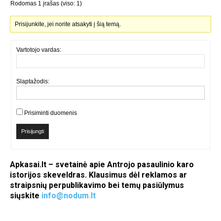
Rodomas 1 įrašas (viso: 1)
Prisijunkite, jei norite atsakyti į šią temą.
Vartotojo vardas:
Slaptažodis:
Prisiminti duomenis
Prisijungti
Apkasai.lt – svetainė apie Antrojo pasaulinio karo
istorijos skeveldras. Klausimus dėl reklamos ar
straipsnių perpublikavimo bei temų pasiūlymus
siųskite
info@nodum.lt