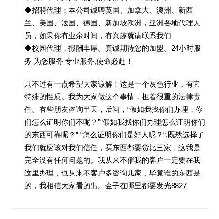
◆招聘代理：本公司诚聘英国、加拿大、澳洲、新西
兰、美国、法国、德国、新加坡欧洲，亚洲各地代理人
员，如果你有业余时间，有兴趣就请联系我们
◆校园代理，报酬丰厚。真诚期待您的加盟。24小时服
务 为您服务 专业服务,使命必赴！
只不过有一点希望大家谅解！这是一个灰色行业，有它
特殊的性质。我为大家做这个事情，担着很重的法律责
任。有些朋友咨询半天，后问，“假如我找你们办理，你
们怎么证明你们不呢？”“假如我找你们办理怎么证明你们
的东西可靠呢？” “怎么证明你们是好人呢？“.既然选择了
我们就应该对我们信任，买东西都要货比三家，这我是
完全没有任何问题的。我从来不催我的客户一定要在我
这里办理，也从来不客户多咨询几家，毕竟谁的东西是
的，我相信大家看的出。金子在哪里都要发光8827