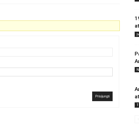
1
a
Į
P
A
N
A
a
Prisijungti
T