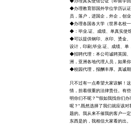
◆办理真实使馆公证（即留学
◆办理教育部国外学位学历认证
员，落户，进国企，外企，创
◆办理各国各大学（世界名校
◆：毕业.证、成绩、单真实使
◆可以提供钢印、水印、烫金、
设计，印刷;毕业.证、成绩、
◆招聘代理：本公司诚聘英国、
洲，亚洲各地代理人员，如果你
◆校园代理，报酬丰厚。真诚期待
只不过有一点希望大家谅解！这
情，担着很重的法律责任。有些
明你们不呢？”“假如我找你们办
呢？“.既然选择了我们就应该
题的。我从来不催我的客户一定
东西是的，我相信大家看的出。金