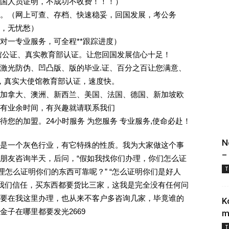
回国人员证明，不成功不收费！！！）
。（网上可查、存档、快速稳妥，回国发展，考公务
业，无忧愁）
一对一专业服务，可全程**跟踪进度）
馆公证、真实教育部认证。让您回国发展信心十足！
激光防伪、凹凸版、版的毕业.证、百分之百让您满意、
单，真实大使馆教育部认证，速度快。
加拿大、澳洲、新西兰、美国、法国、德国、新加坡欧
有业余时间，有兴趣就请联系我们
您的加盟。24小时服务 为您服务 专业服务,使命必赴！
N
是一个灰色行业，有它特殊的性质。我为大家做这个事
–
朋友咨询半天，后问，“假如我找你们办理，你们怎么证
T
理怎么证明你们的东西可靠呢？” “怎么证明你们是好人
对我们信任，买东西都要货比三家，这我是完全没有任何问
要在我这里办理，也从来不客户多咨询几家，毕竟谁的
K
子在哪里都要发光2669
m
T