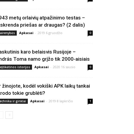
943 metų orlaivių atpažinimo testas –
tskrenda priešas ar draugas? (2 dalis)
Apkasai
-
2019 6 gruodžio
vairenybės
0
askutinis karo belaisvis Rusijoje –
ndrás Toma namo grįžo tik 2000-aisiais
Apkasai
-
2020 16 sausio
eįtikėtinos istorijos
0
r žinojote, kodėl vokiški APK laikų tankai
trodo tokie grublėti?
Apkasai
-
2019 8 lapkričio
echnika ir ginklai
1