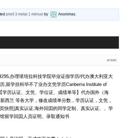
ated
prieš 3 metai 1 mėnuo
by
Anonimas
.
#7898
94295,办理堪培拉科技学院毕业证假学历/代办澳大利亚大
挂科毕不了业办文凭学历Canberra Institute of
794295【学历认证、文凭、学位证、成绩单等】代办国外（海
国 新西兰 等各大学，修改成绩单分数，学历认证，文凭，
除请点击网页快照]真实认证.海外回囯的同学定制、真实认证、、学
馆留学回囯人员证明、录取通知书