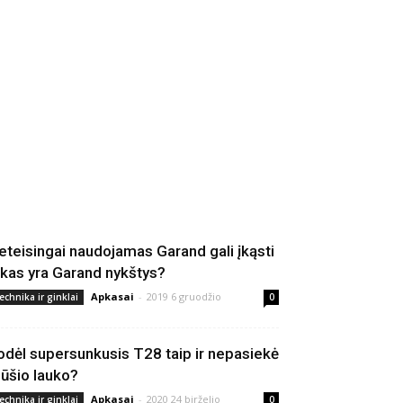
eteisingai naudojamas Garand gali įkąsti
 kas yra Garand nykštys?
Apkasai
-
2019 6 gruodžio
echnika ir ginklai
0
odėl supersunkusis T28 taip ir nepasiekė
ūšio lauko?
Apkasai
-
2020 24 birželio
echnika ir ginklai
0