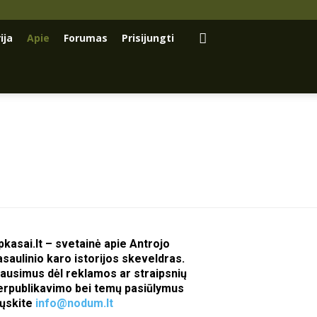
ija
Apie
Forumas
Prisijungti
pkasai.lt – svetainė apie Antrojo
asaulinio karo istorijos skeveldras.
lausimus dėl reklamos ar straipsnių
erpublikavimo bei temų pasiūlymus
iųskite
info@nodum.lt