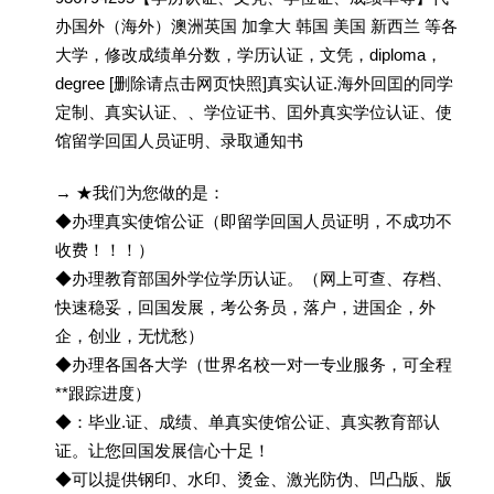
办国外（海外）澳洲英国 加拿大 韩国 美国 新西兰 等各
大学，修改成绩单分数，学历认证，文凭，diploma，
degree [删除请点击网页快照]真实认证.海外回囯的同学
定制、真实认证、、学位证书、囯外真实学位认证、使
馆留学回囯人员证明、录取通知书
→ ★我们为您做的是：
◆办理真实使馆公证（即留学回国人员证明，不成功不
收费！！！）
◆办理教育部国外学位学历认证。（网上可查、存档、
快速稳妥，回国发展，考公务员，落户，进国企，外
企，创业，无忧愁）
◆办理各国各大学（世界名校一对一专业服务，可全程
**跟踪进度）
◆：毕业.证、成绩、单真实使馆公证、真实教育部认
证。让您回国发展信心十足！
◆可以提供钢印、水印、烫金、激光防伪、凹凸版、版