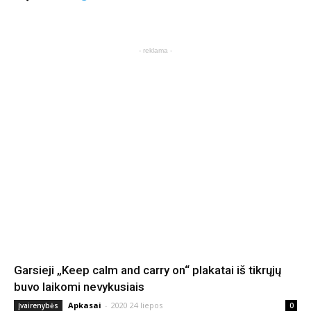
- reklama -
Garsieji „Keep calm and carry on“ plakatai iš tikrųjų
buvo laikomi nevykusiais
Apkasai
-
2020 24 liepos
Įvairenybės
0