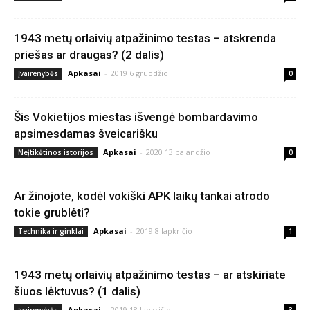
1943 metų orlaivių atpažinimo testas – atskrenda
priešas ar draugas? (2 dalis)
Apkasai
-
2019 6 gruodžio
Įvairenybės
0
Šis Vokietijos miestas išvengė bombardavimo
apsimesdamas šveicarišku
Apkasai
-
2020 13 balandžio
Neįtikėtinos istorijos
0
Ar žinojote, kodėl vokiški APK laikų tankai atrodo
tokie grublėti?
Apkasai
-
2019 8 lapkričio
Technika ir ginklai
1
1943 metų orlaivių atpažinimo testas – ar atskiriate
šiuos lėktuvus? (1 dalis)
Apkasai
-
2019 18 lapkričio