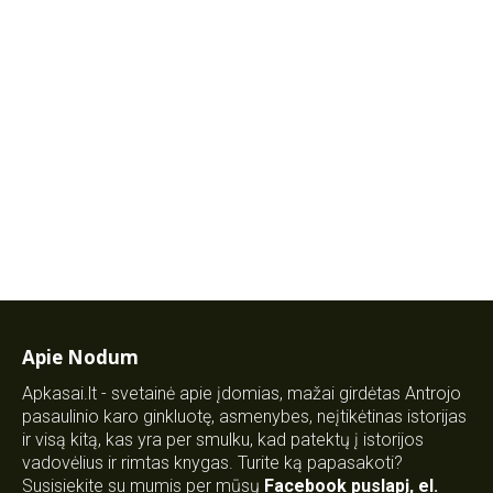
Apie Nodum
Apkasai.lt - svetainė apie įdomias, mažai girdėtas Antrojo
pasaulinio karo ginkluotę, asmenybes, neįtikėtinas istorijas
ir visą kitą, kas yra per smulku, kad patektų į istorijos
vadovėlius ir rimtas knygas. Turite ką papasakoti?
Susisiekite su mumis per mūsų
Facebook puslapį
,
el.