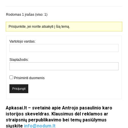
Rodomas 1 įrašas (viso: 1)
Prisijunkite, jei norite atsakyti į šią temą.
Vartotojo vardas:
Slaptažodis:
Prisiminti duomenis
Prisijungti
Apkasai.lt – svetainė apie Antrojo pasaulinio karo
istorijos skeveldras. Klausimus dėl reklamos ar
straipsnių perpublikavimo bei temų pasiūlymus
siųskite
info@nodum.lt