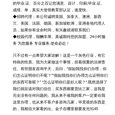
的毕业.证、百分之百让您满意、设计，印刷;毕业.证、
成绩、单，真实大使馆教育部认证，速度快。
◆招聘代理：本公司诚聘英国、加拿大、澳洲、新西
兰、美国、法国、德国、新加坡欧洲，亚洲各地代理人
员，如果你有业余时间，有兴趣就请联系我们
◆校园代理，报酬丰厚。真诚期待您的加盟。24小时服
务 为您服务 专业服务,使命必赴！
只不过有一点希望大家谅解！这是一个灰色行业，有它
特殊的性质。我为大家做这个事情，担着很重的法律责
任。有些朋友咨询半天，后问，“假如我找你们办理，你
们怎么证明你们不呢？”“假如我找你们办理怎么证明你们
的东西可靠呢？” “怎么证明你们是好人呢？“.既然选择了
我们就应该对我们信任，买东西都要货比三家，这我是
完全没有任何问题的。我从来不催我的客户一定要在我
这里办理，也从来不客户多咨询几家，毕竟谁的东西是
的，我相信大家看的出。金子在哪里都要发光9145