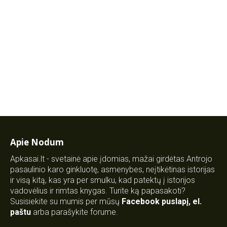
Apie Nodum
Apkasai.lt - svetainė apie įdomias, mažai girdėtas Antrojo
pasaulinio karo ginkluotę, asmenybes, neįtikėtinas istorijas
ir visą kitą, kas yra per smulku, kad patektų į istorijos
vadovėlius ir rimtas knygas. Turite ką papasakoti?
Susisiekite su mumis per mūsų
Facebook puslapį
,
el.
paštu
arba parašykite forume.