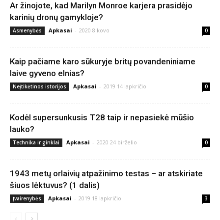
Ar žinojote, kad Marilyn Monroe karjera prasidėjo
karinių dronų gamykloje?
Apkasai
-
2020 8 kovo
Asmenybės
0
Kaip pačiame karo sūkuryje britų povandeniniame
laive gyveno elnias?
Apkasai
-
2019 14 lapkričio
Neįtikėtinos istorijos
0
Kodėl supersunkusis T28 taip ir nepasiekė mūšio
lauko?
Apkasai
-
2020 24 birželio
Technika ir ginklai
0
1943 metų orlaivių atpažinimo testas – ar atskiriate
šiuos lėktuvus? (1 dalis)
Apkasai
-
2019 18 lapkričio
Įvairenybės
3