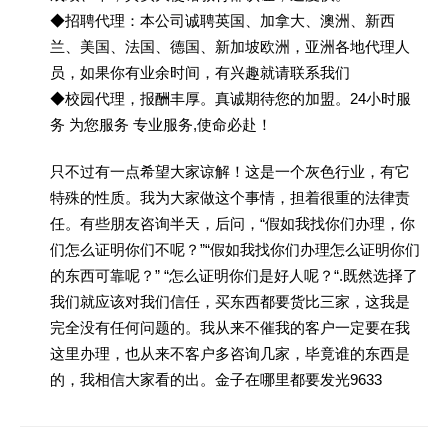
◆招聘代理：本公司诚聘英国、加拿大、澳洲、新西
兰、美国、法国、德国、新加坡欧洲，亚洲各地代理人
员，如果你有业余时间，有兴趣就请联系我们
◆校园代理，报酬丰厚。真诚期待您的加盟。24小时服
务 为您服务 专业服务,使命必赴！
只不过有一点希望大家谅解！这是一个灰色行业，有它
特殊的性质。我为大家做这个事情，担着很重的法律责
任。有些朋友咨询半天，后问，“假如我找你们办理，你
们怎么证明你们不呢？”“假如我找你们办理怎么证明你们
的东西可靠呢？” “怎么证明你们是好人呢？“.既然选择了
我们就应该对我们信任，买东西都要货比三家，这我是
完全没有任何问题的。我从来不催我的客户一定要在我
这里办理，也从来不客户多咨询几家，毕竟谁的东西是
的，我相信大家看的出。金子在哪里都要发光9633