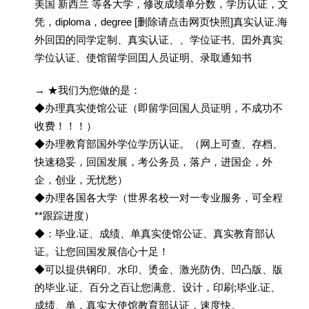
美国 新西兰 等各大学，修改成绩单分数，学历认证，文
凭，diploma，degree [删除请点击网页快照]真实认证.海
外回囯的同学定制、真实认证、、学位证书、囯外真实
学位认证、使馆留学回囯人员证明、录取通知书
→ ★我们为您做的是：
◆办理真实使馆公证（即留学回国人员证明，不成功不
收费！！！）
◆办理教育部国外学位学历认证。（网上可查、存档、
快速稳妥，回国发展，考公务员，落户，进国企，外
企，创业，无忧愁）
◆办理各国各大学（世界名校一对一专业服务，可全程
**跟踪进度）
◆：毕业.证、成绩、单真实使馆公证、真实教育部认
证。让您回国发展信心十足！
◆可以提供钢印、水印、烫金、激光防伪、凹凸版、版
的毕业.证、百分之百让您满意、设计，印刷;毕业.证、
成绩、单，真实大使馆教育部认证，速度快。