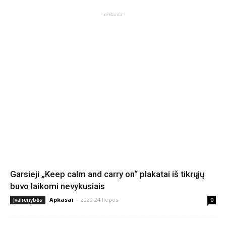
- reklama -
Garsieji „Keep calm and carry on“ plakatai iš tikrųjų
buvo laikomi nevykusiais
Apkasai
-
2020 24 liepos
Įvairenybės
0