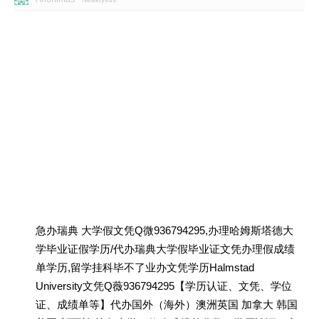
急办瑞典 大学假文凭Q微936794295,办理哈姆斯塔德大
学毕业证假学历/代办瑞典大学假毕业证文凭办理假成绩
单学历,留学挂科毕不了业办文凭学历Halmstad
University文凭Q薇936794295【学历认证、文凭、学位
证、成绩单等】代办国外（海外）澳洲英国 加拿大 韩国