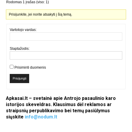
Rodomas 1 įrašas (viso: 1)
Prisijunkite, jei norite atsakyti į šią temą.
Vartotojo vardas:
Slaptažodis:
Prisiminti duomenis
Prisijungti
Apkasai.lt – svetainė apie Antrojo pasaulinio karo
istorijos skeveldras. Klausimus dėl reklamos ar
straipsnių perpublikavimo bei temų pasiūlymus
siųskite
info@nodum.lt