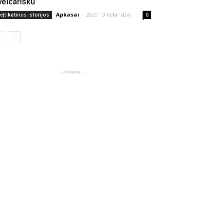
veicarišku
Apkasai
-
2020 13 balandžio
eįtikėtinos istorijos
0
- reklama -