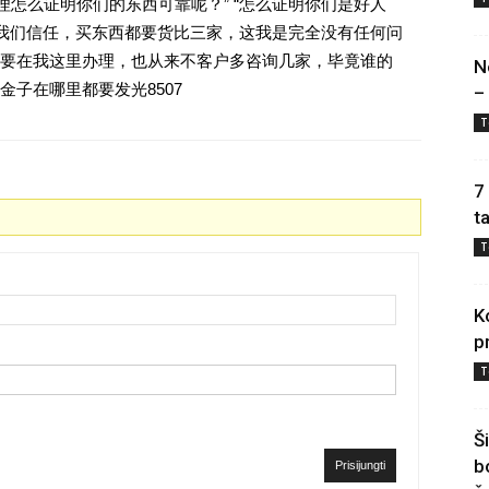
理怎么证明你们的东西可靠呢？” “怎么证明你们是好人
对我们信任，买东西都要货比三家，这我是完全没有任何问
要在我这里办理，也从来不客户多咨询几家，毕竟谁的
N
子在哪里都要发光8507
–
T
7
t
T
K
p
T
Š
b
Prisijungti