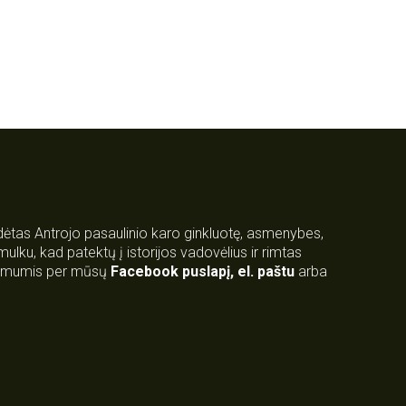
rdėtas Antrojo pasaulinio karo ginkluotę, asmenybes,
 smulku, kad patektų į istorijos vadovėlius ir rimtas
su mumis per mūsų
Facebook puslapį
,
el. paštu
arba