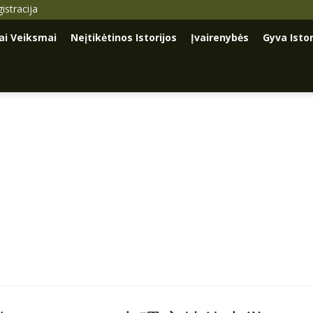
istracija
iai Veiksmai
Neįtikėtinos Istorijos
Įvairenybės
Gyva Istor