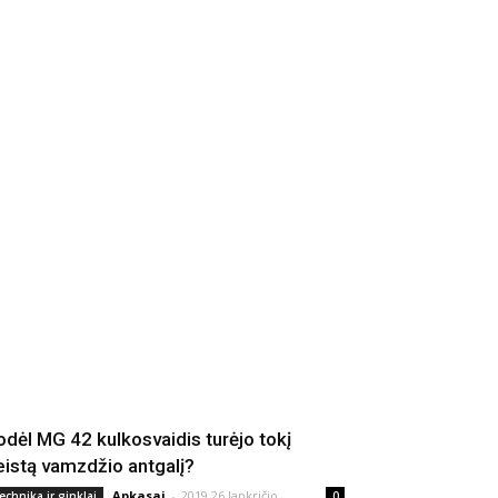
odėl MG 42 kulkosvaidis turėjo tokį
eistą vamzdžio antgalį?
Apkasai
-
2019 26 lapkričio
echnika ir ginklai
0