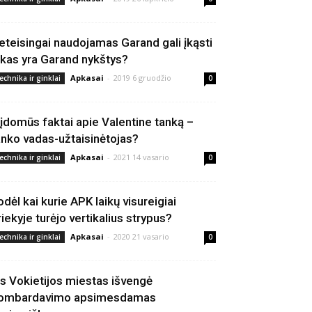
eteisingai naudojamas Garand gali įkąsti
 kas yra Garand nykštys?
Apkasai
-
2019 6 gruodžio
echnika ir ginklai
0
 įdomūs faktai apie Valentine tanką –
anko vadas-užtaisinėtojas?
Apkasai
-
2021 14 vasario
echnika ir ginklai
0
odėl kai kurie APK laikų visureigiai
riekyje turėjo vertikalius strypus?
Apkasai
-
2020 21 vasario
echnika ir ginklai
0
is Vokietijos miestas išvengė
ombardavimo apsimesdamas