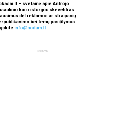
pkasai.lt – svetainė apie Antrojo
asaulinio karo istorijos skeveldras.
lausimus dėl reklamos ar straipsnių
erpublikavimo bei temų pasiūlymus
iųskite
info@nodum.lt
- reklama -