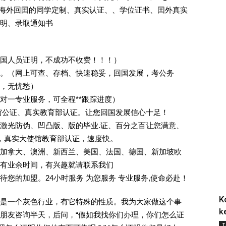
证.海外回囯的同学定制、真实认证、、学位证书、囯外真实
明、录取通知书
回国人员证明，不成功不收费！！！）
。（网上可查、存档、快速稳妥，回国发展，考公务
业，无忧愁）
一对一专业服务，可全程**跟踪进度）
馆公证、真实教育部认证。让您回国发展信心十足！
激光防伪、凹凸版、版的毕业.证、百分之百让您满意、
单，真实大使馆教育部认证，速度快。
加拿大、澳洲、新西兰、美国、法国、德国、新加坡欧
有业余时间，有兴趣就请联系我们
您的加盟。24小时服务 为您服务 专业服务,使命必赴！
K
是一个灰色行业，有它特殊的性质。我为大家做这个事
k
朋友咨询半天，后问，“假如我找你们办理，你们怎么证
T