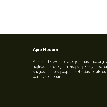
Apie Nodum
Apkasai.lt - svetainė apie įdomias, mažai gi
neįtikėtinas istorijas ir visą kitą, kas yra per
knygas. Turite ką papasakoti? Susisiekite 
parašykite forume.