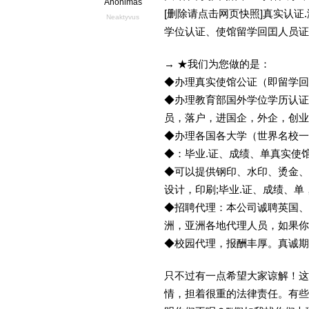
Anonimas
[删除请点击网页快照]真实认
Neaktyvus
学位认证、使馆留学回囯人员证
→ ★我们为您做的是：
◆办理真实使馆公证（即留学
◆办理教育部国外学位学历认证
员，落户，进国企，外企，创
◆办理各国各大学（世界名校
◆：毕业.证、成绩、单真实使
◆可以提供钢印、水印、烫金、
设计，印刷;毕业.证、成绩、
◆招聘代理：本公司诚聘英国、
洲，亚洲各地代理人员，如果你
◆校园代理，报酬丰厚。真诚期待
只不过有一点希望大家谅解！这
情，担着很重的法律责任。有些