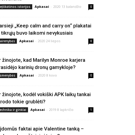
Apkasai
-
2020 13 balandžio
eįtikėtinos istorijos
0
arsieji „Keep calm and carry on“ plakatai
š tikrųjų buvo laikomi nevykusiais
Apkasai
-
2020 24 liepos
vairenybės
0
r žinojote, kad Marilyn Monroe karjera
rasidėjo karinių dronų gamykloje?
Apkasai
-
2020 8 kovo
smenybės
0
r žinojote, kodėl vokiški APK laikų tankai
trodo tokie grublėti?
Apkasai
-
2019 8 lapkričio
echnika ir ginklai
1
 įdomūs faktai apie Valentine tanką –