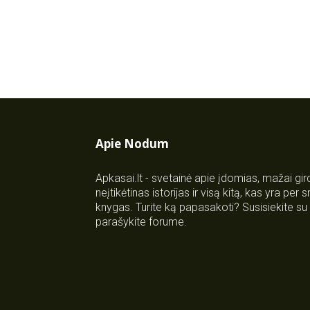
Apie Nodum
Apkasai.lt - svetainė apie įdomias, mažai gi
neįtikėtinas istorijas ir visą kitą, kas yra per
knygas. Turite ką papasakoti? Susisiekite 
parašykite forume.