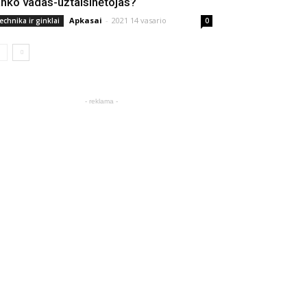
anko vadas-užtaisinėtojas?
Apkasai
-
2021 14 vasario
echnika ir ginklai
0
- reklama -