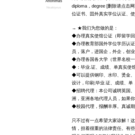
Anonimas
diploma，degree [删
Neaktyvus
位证书、囯外真实学位认证、使
→ ★我们为您做的是：
◆办理真实使馆公证（即留学
◆办理教育部国外学位学历认证
员，落户，进国企，外企，创
◆办理各国各大学（世界名校
◆：毕业.证、成绩、单真实使
◆可以提供钢印、水印、烫金、
设计，印刷;毕业.证、成绩、
◆招聘代理：本公司诚聘英国、
洲，亚洲各地代理人员，如果你
◆校园代理，报酬丰厚。真诚期待
只不过有一点希望大家谅解！这
情，担着很重的法律责任。有些