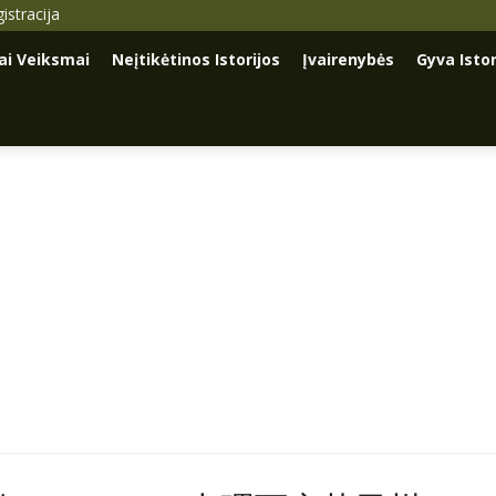
istracija
iai Veiksmai
Neįtikėtinos Istorijos
Įvairenybės
Gyva Istor