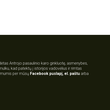
rdėtas Antrojo pasaulinio karo ginkluotę, asmenybes,
 smulku, kad patektų į istorijos vadovėlius ir rimtas
su mumis per mūsų
Facebook puslapį
,
el. paštu
arba