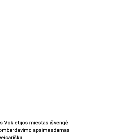
is Vokietijos miestas išvengė
ombardavimo apsimesdamas
veicarišku