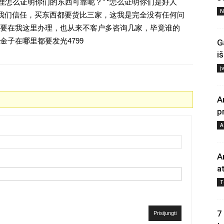
理怎么证明你们的东西可靠呢？” “怎么证明你们是好人
N
对我们信任，买东西都要货比三家，这我是完全没有任何问
要在我这里办理，也从来不客户多咨询几家，毕竟谁的
子在哪里都要发光4799
G
i
Į
A
p
A
A
a
T
7
Prisijungti