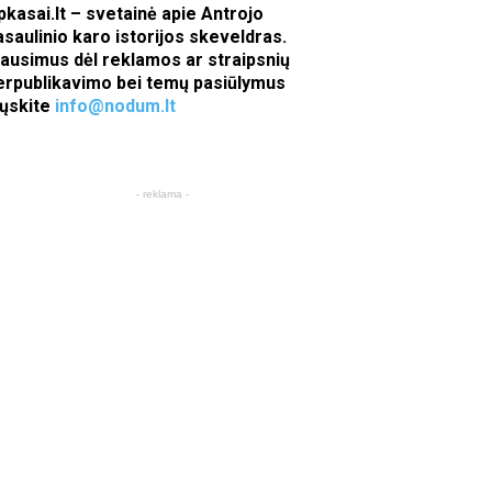
pkasai.lt – svetainė apie Antrojo
asaulinio karo istorijos skeveldras.
lausimus dėl reklamos ar straipsnių
erpublikavimo bei temų pasiūlymus
iųskite
info@nodum.lt
- reklama -