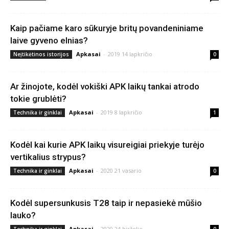
Kaip pačiame karo sūkuryje britų povandeniniame
laive gyveno elnias?
Apkasai
-
2019 14 lapkričio
Neįtikėtinos istorijos
0
Ar žinojote, kodėl vokiški APK laikų tankai atrodo
tokie grublėti?
Apkasai
-
2019 8 lapkričio
Technika ir ginklai
1
Kodėl kai kurie APK laikų visureigiai priekyje turėjo
vertikalius strypus?
Apkasai
-
2020 21 vasario
Technika ir ginklai
0
Kodėl supersunkusis T28 taip ir nepasiekė mūšio
lauko?
Apkasai
-
2020 24 birželio