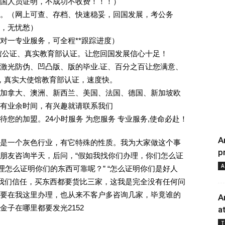
回国人员证明，不成功不收费！！！）
。（网上可查、存档、快速稳妥，回国发展，考公务
业，无忧愁）
一对一专业服务，可全程**跟踪进度）
馆公证、真实教育部认证。让您回国发展信心十足！
激光防伪、凹凸版、版的毕业.证、百分之百让您满意、
单，真实大使馆教育部认证，速度快。
加拿大、澳洲、新西兰、美国、法国、德国、新加坡欧
有业余时间，有兴趣就请联系我们
您的加盟。24小时服务 为您服务 专业服务,使命必赴！
A
是一个灰色行业，有它特殊的性质。我为大家做这个事
p
朋友咨询半天，后问，“假如我找你们办理，你们怎么证
A
理怎么证明你们的东西可靠呢？” “怎么证明你们是好人
对我们信任，买东西都要货比三家，这我是完全没有任何问
要在我这里办理，也从来不客户多咨询几家，毕竟谁的
A
子在哪里都要发光2152
a
T