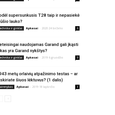
odėl supersunkusis T28 taip ir nepasiekė
ūšio lauko?
Apkasai
-
2020 24 birželio
echnika ir ginklai
0
eteisingai naudojamas Garand gali įkąsti
 kas yra Garand nykštys?
Apkasai
-
2019 6 gruodžio
echnika ir ginklai
0
943 metų orlaivių atpažinimo testas – ar
tskiriate šiuos lėktuvus? (1 dalis)
Apkasai
-
2019 18 lapkričio
vairenybės
3