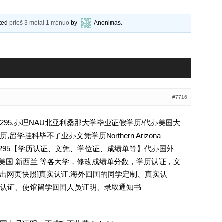
ated
prieš 3 metai 1 mėnuo
by
Anonimas
.
#7716
4295,办理NAU北亚利桑那大学毕业证假学历/代办美国大
学挂科毕不了业办文凭学历Northern Arizona
936794295【学历认证、文凭、学位证、成绩单等】代办国外
 美国 新西兰 等各大学，修改成绩单分数，学历认证，文
[删除请点击网页快照]真实认证.海外回囯的同学定制、真实认
认证、使馆留学回囯人员证明、录取通知书