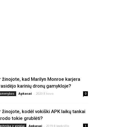
r žinojote, kad Marilyn Monroe karjera
rasidėjo karinių dronų gamykloje?
Apkasai
-
2020 8 kovo
smenybės
0
r žinojote, kodėl vokiški APK laikų tankai
trodo tokie grublėti?
Apkasai
-
2019 8 lapkričio
echnika ir ginklai
1