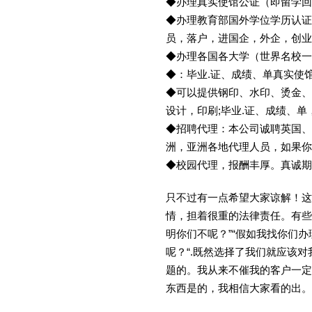
◆办理真实使馆公证（即留学
◆办理教育部国外学位学历认证
员，落户，进国企，外企，创
◆办理各国各大学（世界名校
◆：毕业.证、成绩、单真实使
◆可以提供钢印、水印、烫金、
设计，印刷;毕业.证、成绩、
◆招聘代理：本公司诚聘英国、
洲，亚洲各地代理人员，如果你
◆校园代理，报酬丰厚。真诚期待
只不过有一点希望大家谅解！这
情，担着很重的法律责任。有些
明你们不呢？”“假如我找你们办
呢？“.既然选择了我们就应该
题的。我从来不催我的客户一定
东西是的，我相信大家看的出。金