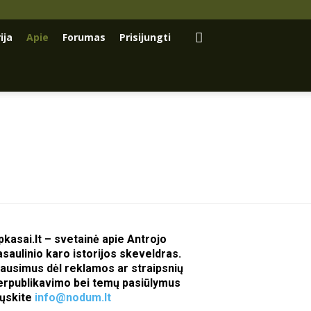
ija
Apie
Forumas
Prisijungti
pkasai.lt – svetainė apie Antrojo
asaulinio karo istorijos skeveldras.
lausimus dėl reklamos ar straipsnių
erpublikavimo bei temų pasiūlymus
iųskite
info@nodum.lt