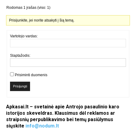
Rodomas 1 įrašas (viso: 1)
Prisijunkite, jei norite atsakyti į šią temą.
Vartotojo vardas:
Slaptažodis:
Prisiminti duomenis
Prisijungti
Apkasai.lt – svetainė apie Antrojo pasaulinio karo
istorijos skeveldras. Klausimus dėl reklamos ar
straipsnių perpublikavimo bei temų pasiūlymus
siųskite
info@nodum.lt