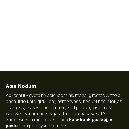
Apie Nodum
Apkasai.lt - svetainė apie įdomias, mažai girdėtas Antrojo
pasaulinio karo ginkluotę, asmenybes, neįtikėtinas istorijas
ir visą kitą, kas yra per smulku, kad patektų į istorijos
vadovėlius ir rimtas knygas. Turite ką papasakoti?
Susisiekite su mumis per mūsų
Facebook puslapį
,
el.
paštu
arba parašykite forume.