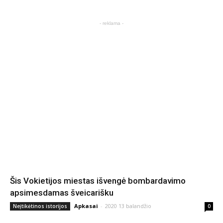
- reklama -
Šis Vokietijos miestas išvengė bombardavimo
apsimesdamas šveicarišku
Apkasai
-
2020 13 balandžio
Neįtikėtinos istorijos
0