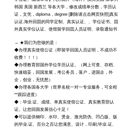
韩国 美国 新西兰 等各大学，修改成绩单分数，学历认
证，文凭，diploma，degree [删除请点击网页快照]真实
认证.海外回囯的同学定制、真实认证、、学位证书、囯
外真实学位认证、使馆留学回囯人员证明、录取通知书
→ ★我们为您做的是：
◆办理真实使馆公证（即留学回国人员证明，不成功不
收费！！！）
◆办理教育部国外学位学历认证。（网上可查、存档、
快速稳妥，回国发展，考公务员，落户，进国企，外
企，创业，无忧愁）
◆办理各国各大学（世界名校一对一专业服务，可全程
**跟踪进度）
◆：毕业.证、成绩、单真实使馆公证、真实教育部认
证。让您回国发展信心十足！
◆可以提供钢印、水印、烫金、激光防伪、凹凸版、版
的毕业.证、百分之百让您满意、设计，印刷;毕业.证、