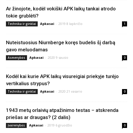
Ar žinojote, kodėl vokiški APK laikų tankai atrodo
tokie grublėti?
Apkasai
-
2019 8 lapkričio
Technika ir ginklai
1
Nuteistuosius Niurnberge koręs budelis šį darbą
gavo meluodamas
Apkasai
-
2020 9 sausio
Asmenybės
0
Kodėl kai kurie APK laikų visureigiai priekyje turėjo
vertikalius strypus?
Apkasai
-
2020 21 vasario
Technika ir ginklai
0
1943 metų orlaivių atpažinimo testas – atskrenda
priešas ar draugas? (2 dalis)
Apkasai
-
2019 6 gruodžio
Įvairenybės
0