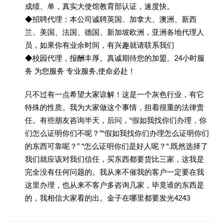
成绩、单，真实大使馆教育部认证，速度快。
◆招聘代理：本公司诚聘英国、加拿大、澳洲、新西
兰、美国、法国、德国、新加坡欧洲，亚洲各地代理人
员，如果你有业余时间，有兴趣就请联系我们
◆校园代理，报酬丰厚。真诚期待您的加盟。24小时服
务 为您服务 专业服务,使命必赴！
只不过有一点希望大家谅解！这是一个灰色行业，有它
特殊的性质。我为大家做这个事情，担着很重的法律责
任。有些朋友咨询半天，后问，“假如我找你们办理，你
们怎么证明你们不呢？”“假如我找你们办理怎么证明你们
的东西可靠呢？” “怎么证明你们是好人呢？“.既然选择了
我们就应该对我们信任，买东西都要货比三家，这我是
完全没有任何问题的。我从来不催我的客户一定要在我
这里办理，也从来不客户多咨询几家，毕竟谁的东西是
的，我相信大家看的出。金子在哪里都要发光4243