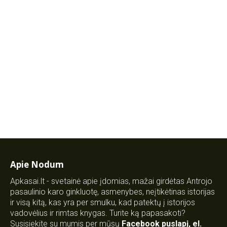
Apie Nodum
Apkasai.lt - svetainė apie įdomias, mažai girdėtas Antrojo
pasaulinio karo ginkluotę, asmenybes, neįtikėtinas istorijas
ir visą kitą, kas yra per smulku, kad patektų į istorijos
vadovėlius ir rimtas knygas. Turite ką papasakoti?
Susisiekite su mumis per mūsų
Facebook puslapį
,
el.