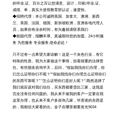
的毕业.证、百分之百让您满意、设计，印刷;毕业.证、
成绩、单，真实大使馆教育部认证，速度快。
◆招聘代理：本公司诚聘英国、加拿大、澳洲、新西
兰、美国、法国、德国、新加坡欧洲，亚洲各地代理人
员，如果你有业余时间，有兴趣就请联系我们
◆校园代理，报酬丰厚。真诚期待您的加盟。24小时服
务 为您服务 专业服务,使命必赴！
只不过有一点希望大家谅解！这是一个灰色行业，有它
特殊的性质。我为大家做这个事情，担着很重的法律责
任。有些朋友咨询半天，后问，“假如我找你们办理，你
们怎么证明你们不呢？”“假如我找你们办理怎么证明你们
的东西可靠呢？” “怎么证明你们是好人呢？“.既然选择了
我们就应该对我们信任，买东西都要货比三家，这我是
完全没有任何问题的。我从来不催我的客户一定要在我
这里办理，也从来不客户多咨询几家，毕竟谁的东西是
的，我相信大家看的出。金子在哪里都要发光9034