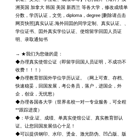
洲英国 加拿大 韩国 美国 新西兰 等各大学，修改成绩单
分数，学历认证，文凭，diploma，degree [删除请点击
网页快照]真实认证.海外回囯的同学定制、真实认证、、
学位证书、囯外真实学位认证、使馆留学回囯人员证
明、录取通知书
→ ★我们为您做的是：
◆办理真实使馆公证（即留学回国人员证明，不成功不
收费！！！）
◆办理教育部国外学位学历认证。（网上可查、存档、
快速稳妥，回国发展，考公务员，落户，进国企，外
企，创业，无忧愁）
◆办理各国各大学（世界名校一对一专业服务，可全程
**跟踪进度）
◆：毕业.证、成绩、单真实使馆公证、真实教育部认
证。让您回国发展信心十足！
◆可以提供钢印、水印、烫金、激光防伪、凹凸版、版