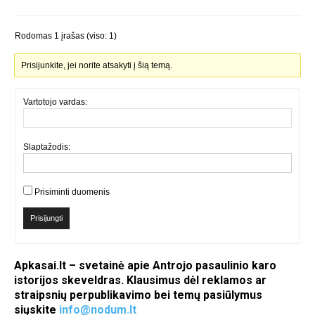
Rodomas 1 įrašas (viso: 1)
Prisijunkite, jei norite atsakyti į šią temą.
Vartotojo vardas:
Slaptažodis:
Prisiminti duomenis
Prisijungti
Apkasai.lt – svetainė apie Antrojo pasaulinio karo
istorijos skeveldras. Klausimus dėl reklamos ar
straipsnių perpublikavimo bei temų pasiūlymus
siųskite
info@nodum.lt