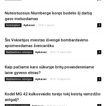
Nuteistuosius Niurnberge koręs budelis šį darbą
gavo meluodamas
Apkasai
-
2020 9 sausio
Asmenybės
0
Šis Vokietijos miestas išvengė bombardavimo
apsimesdamas šveicarišku
Apkasai
-
2020 13 balandžio
Neįtikėtinos istorijos
0
Kaip pačiame karo sūkuryje britų povandeniniame
laive gyveno elnias?
Apkasai
-
2019 14 lapkričio
Neįtikėtinos istorijos
0
Kodėl MG 42 kulkosvaidis turėjo tokį keistą vamzdžio
antgalį?
Apkasai
-
2019 26 lapkričio