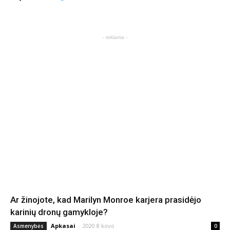
- reklama -
Ar žinojote, kad Marilyn Monroe karjera prasidėjo
karinių dronų gamykloje?
Apkasai
-
2020 8 kovo
Asmenybės
0