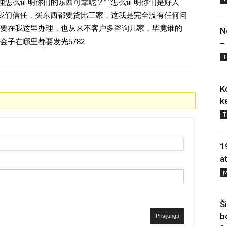
理怎么证明你们的东西可靠呢？” “怎么证明你们是好人
对我们信任，买东西都要货比三家，这我是完全没有任何问
要在我这里办理，也从来不客户多咨询几家，毕竟谁的
N
子在哪里都要发光5782
–
T
K
k
T
1
a
Į
Š
b
Prisijungti