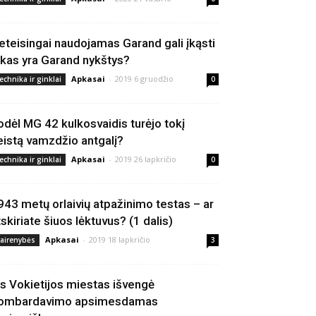
eteisingai naudojamas Garand gali įkąsti
 kas yra Garand nykštys?
Apkasai
-
2019 6 gruodžio
echnika ir ginklai
0
odėl MG 42 kulkosvaidis turėjo tokį
eistą vamzdžio antgalį?
Apkasai
-
2019 26 lapkričio
echnika ir ginklai
0
943 metų orlaivių atpažinimo testas – ar
tskiriate šiuos lėktuvus? (1 dalis)
Apkasai
-
2019 18 lapkričio
vairenybės
3
is Vokietijos miestas išvengė
ombardavimo apsimesdamas