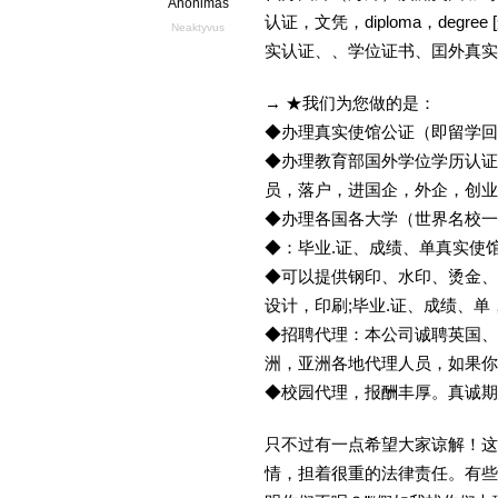
Anonimas
认证，文凭，diploma，deg
Neaktyvus
实认证、、学位证书、囯外真实
→ ★我们为您做的是：
◆办理真实使馆公证（即留学
◆办理教育部国外学位学历认证
员，落户，进国企，外企，创
◆办理各国各大学（世界名校
◆：毕业.证、成绩、单真实使
◆可以提供钢印、水印、烫金、
设计，印刷;毕业.证、成绩、
◆招聘代理：本公司诚聘英国、
洲，亚洲各地代理人员，如果你
◆校园代理，报酬丰厚。真诚期待
只不过有一点希望大家谅解！这
情，担着很重的法律责任。有些