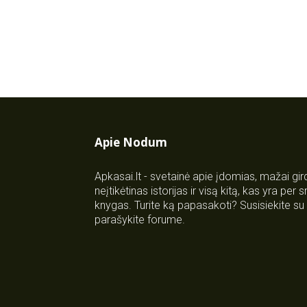
Apie Nodum
Apkasai.lt - svetainė apie įdomias, mažai gi
neįtikėtinas istorijas ir visą kitą, kas yra per
knygas. Turite ką papasakoti? Susisiekite 
parašykite forume.