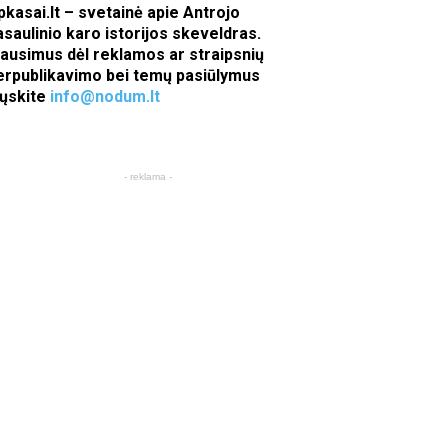
pkasai.lt – svetainė apie Antrojo
asaulinio karo istorijos skeveldras.
lausimus dėl reklamos ar straipsnių
erpublikavimo bei temų pasiūlymus
iųskite
info@nodum.lt
- reklama -