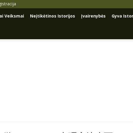
istracija
iai Veiksmai
Neįtikėtinos Istorijos
Įvairenybės
Gyva Istor