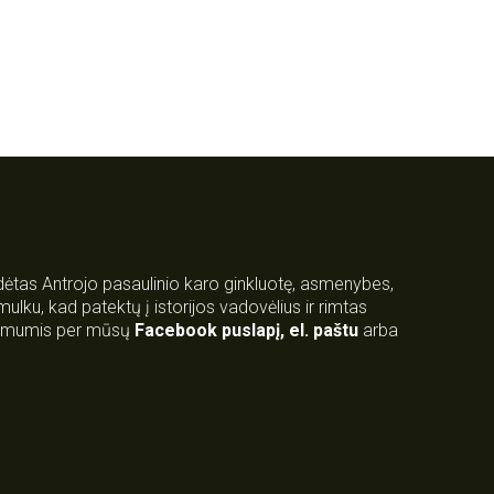
rdėtas Antrojo pasaulinio karo ginkluotę, asmenybes,
 smulku, kad patektų į istorijos vadovėlius ir rimtas
su mumis per mūsų
Facebook puslapį
,
el. paštu
arba