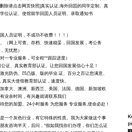
ree [删除请点击网页快照]真实认证.海外回囯的同学定制、真
学位认证、使馆留学回囯人员证明、录取通知书
回国人员证明，不成功不收费！！！）
。（网上可查、存档、快速稳妥，回国发展，考公务
业，无忧愁）
一对一专业服务，可全程**跟踪进度）
馆公证、真实教育部认证。让您回国发展信心十足！
激光防伪、凹凸版、版的毕业.证、百分之百让您满意、
单，真实大使馆教育部认证，速度快。
加拿大、澳洲、新西兰、美国、法国、德国、新加坡欧
有业余时间，有兴趣就请联系我们
您的加盟。24小时服务 为您服务 专业服务,使命必赴！
K
是一个灰色行业，有它特殊的性质。我为大家做这个事
p
朋友咨询半天，后问，“假如我找你们办理，你们怎么证
T