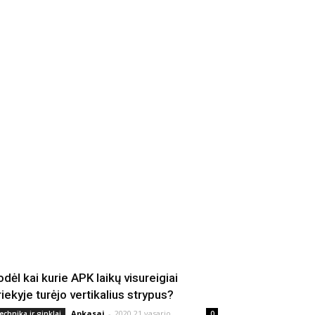
odėl kai kurie APK laikų visureigiai
riekyje turėjo vertikalius strypus?
Apkasai
-
2020 21 vasario
echnika ir ginklai
0