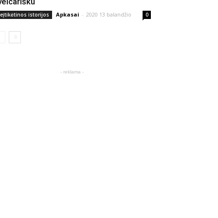
veicarišku
Apkasai
-
2020 13 balandžio
eįtikėtinos istorijos
0
- reklama -