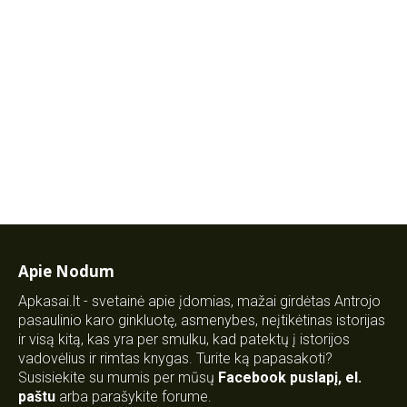
Apie Nodum
Apkasai.lt - svetainė apie įdomias, mažai girdėtas Antrojo
pasaulinio karo ginkluotę, asmenybes, neįtikėtinas istorijas
ir visą kitą, kas yra per smulku, kad patektų į istorijos
vadovėlius ir rimtas knygas. Turite ką papasakoti?
Susisiekite su mumis per mūsų
Facebook puslapį
,
el.
paštu
arba parašykite forume.