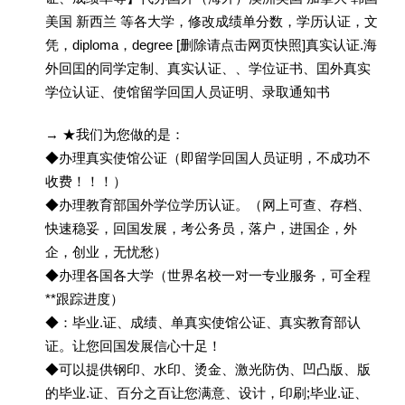
美国 新西兰 等各大学，修改成绩单分数，学历认证，文
凭，diploma，degree [删除请点击网页快照]真实认证.海
外回囯的同学定制、真实认证、、学位证书、囯外真实
学位认证、使馆留学回囯人员证明、录取通知书
→ ★我们为您做的是：
◆办理真实使馆公证（即留学回国人员证明，不成功不
收费！！！）
◆办理教育部国外学位学历认证。（网上可查、存档、
快速稳妥，回国发展，考公务员，落户，进国企，外
企，创业，无忧愁）
◆办理各国各大学（世界名校一对一专业服务，可全程
**跟踪进度）
◆：毕业.证、成绩、单真实使馆公证、真实教育部认
证。让您回国发展信心十足！
◆可以提供钢印、水印、烫金、激光防伪、凹凸版、版
的毕业.证、百分之百让您满意、设计，印刷;毕业.证、