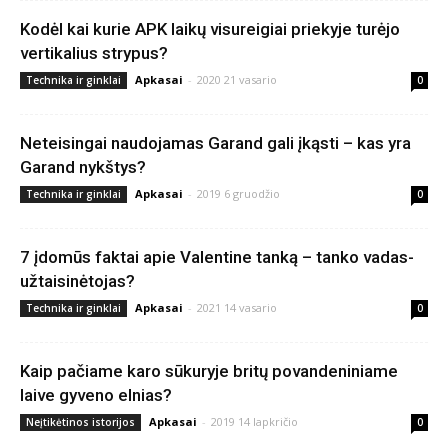
Kodėl kai kurie APK laikų visureigiai priekyje turėjo
vertikalius strypus?
Apkasai
-
2020 21 vasario
Technika ir ginklai
0
Neteisingai naudojamas Garand gali įkąsti – kas yra
Garand nykštys?
Apkasai
-
2019 6 gruodžio
Technika ir ginklai
0
7 įdomūs faktai apie Valentine tanką – tanko vadas-
užtaisinėtojas?
Apkasai
-
2021 14 vasario
Technika ir ginklai
0
Kaip pačiame karo sūkuryje britų povandeniniame
laive gyveno elnias?
Apkasai
-
2019 14 lapkričio
Neįtikėtinos istorijos
0