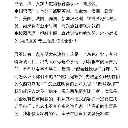
成绩、单，真实大使馆教育部认证，速度快。
◆招聘代理：本公司诚聘英国、加拿大、澳洲、新西
兰、美国、法国、德国、新加坡欧洲，亚洲各地代理人
员，如果你有业余时间，有兴趣就请联系我们
◆校园代理，报酬丰厚。真诚期待您的加盟。24小时服
务 为您服务 专业服务,使命必赴！
只不过有一点希望大家谅解！这是一个灰色行业，有它
特殊的性质。我为大家做这个事情，担着很重的法律责
任。有些朋友咨询半天，后问，“假如我找你们办理，你
们怎么证明你们不呢？”“假如我找你们办理怎么证明你们
的东西可靠呢？” “怎么证明你们是好人呢？“.既然选择了
我们就应该对我们信任，买东西都要货比三家，这我是
完全没有任何问题的。我从来不催我的客户一定要在我
这里办理，也从来不客户多咨询几家，毕竟谁的东西是
的，我相信大家看的出。金子在哪里都要发光3630