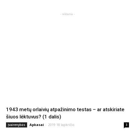
- reklama -
1943 metų orlaivių atpažinimo testas – ar atskiriate
šiuos lėktuvus? (1 dalis)
Apkasai
-
2019 18 lapkričio
Įvairenybės
3