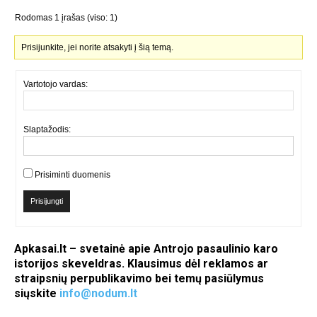
Rodomas 1 įrašas (viso: 1)
Prisijunkite, jei norite atsakyti į šią temą.
Vartotojo vardas:
Slaptažodis:
Prisiminti duomenis
Prisijungti
Apkasai.lt – svetainė apie Antrojo pasaulinio karo
istorijos skeveldras. Klausimus dėl reklamos ar
straipsnių perpublikavimo bei temų pasiūlymus
siųskite
info@nodum.lt