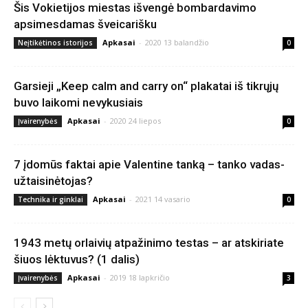
Šis Vokietijos miestas išvengė bombardavimo
apsimesdamas šveicarišku
Apkasai
-
2020 13 balandžio
Neįtikėtinos istorijos
0
Garsieji „Keep calm and carry on“ plakatai iš tikrųjų
buvo laikomi nevykusiais
Apkasai
-
2020 24 liepos
Įvairenybės
0
7 įdomūs faktai apie Valentine tanką – tanko vadas-
užtaisinėtojas?
Apkasai
-
2021 14 vasario
Technika ir ginklai
0
1943 metų orlaivių atpažinimo testas – ar atskiriate
šiuos lėktuvus? (1 dalis)
Apkasai
-
2019 18 lapkričio
Įvairenybės
3