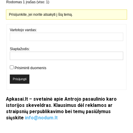
Rodomas 1 įrašas (viso: 1)
Prisijunkite, jei norite atsakyti į šią temą.
Vartotojo vardas:
Slaptažodis:
Prisiminti duomenis
Prisijungti
Apkasai.lt – svetainė apie Antrojo pasaulinio karo
istorijos skeveldras. Klausimus dėl reklamos ar
straipsnių perpublikavimo bei temų pasiūlymus
siųskite
info@nodum.lt