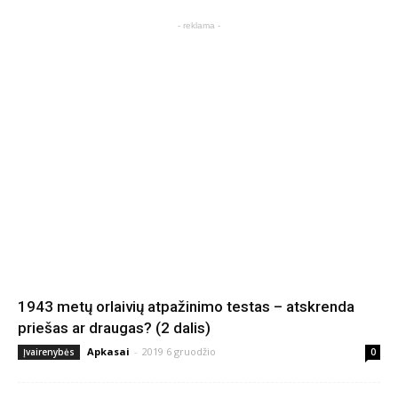
- reklama -
1943 metų orlaivių atpažinimo testas – atskrenda
priešas ar draugas? (2 dalis)
Apkasai
-
2019 6 gruodžio
Įvairenybės
0