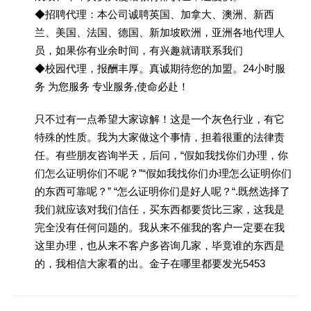
◆招聘代理：本公司诚聘英国、加拿大、澳洲、新西
兰、美国、法国、德国、新加坡欧洲，亚洲各地代理人
员，如果你有业余时间，有兴趣就请联系我们
◆校园代理，报酬丰厚。真诚期待您的加盟。24小时服
务 为您服务 专业服务,使命必赴！
只不过有一点希望大家谅解！这是一个灰色行业，有它
特殊的性质。我为大家做这个事情，担着很重的法律责
任。有些朋友咨询半天，后问，“假如我找你们办理，你
们怎么证明你们不呢？”“假如我找你们办理怎么证明你们
的东西可靠呢？” “怎么证明你们是好人呢？“.既然选择了
我们就应该对我们信任，买东西都要货比三家，这我是
完全没有任何问题的。我从来不催我的客户一定要在我
这里办理，也从来不客户多咨询几家，毕竟谁的东西是
的，我相信大家看的出。金子在哪里都要发光5453