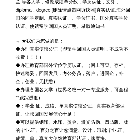
兰 等各大学，修改成绩单分数，学历认证，文凭，
diploma，degree [删除请点击网页快照]真实认证.海外回
囯的同学定制、真实认证、、学位证书、囯外真实学位
认证、使馆留学回囯人员证明、录取通知书
→ ★我们为您做的是：
◆办理真实使馆公证（即留学回国人员证明，不成功不
收费！！！）
◆办理教育部国外学位学历认证。（网上可查、存档、
快速稳妥，回国发展，考公务员，落户，进国企，外
企，创业，无忧愁）
◆办理各国各大学（世界名校一对一专业服务，可全程
**跟踪进度）
◆：毕业.证、成绩、单真实使馆公证、真实教育部认
证。让您回国发展信心十足！
◆可以提供钢印、水印、烫金、激光防伪、凹凸版、版
的毕业.证、百分之百让您满意、设计，印刷;毕业.证、
成绩、单，真实大使馆教育部认证，速度快。