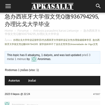
急办西班牙大学假文凭Q微936794295,
办理比戈大学毕业
Home
›
Forumai
›
Antrasis pasaulinis karas Lietuvoje
›
急办西班牙大
学假文凭Q微936794295,办理比戈大学毕业
Žymos:
办理比戈大学毕业证假学历/代办西班牙大学假毕业证文凭办理假成绩单学历
,
急办西
班牙大学假文凭Q微936794295
,
留学挂科毕不了业办文凭学历Universidade de Vigo文凭
This topic has 0 atsakymų, 1 dalyvis, and was last updated
prieš 3
metai 1 mėnuo
by
Anonimas
.
Rodomas 1 įrašas (viso: 1)
Autorius
Įrašai
2023 9 liepos @ 22:24
#7887
Anonimas
Neaktyvus