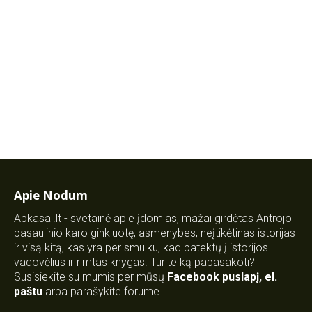
Apie Nodum
Apkasai.lt - svetainė apie įdomias, mažai girdėtas Antrojo
pasaulinio karo ginkluotę, asmenybes, neįtikėtinas istorijas
ir visą kitą, kas yra per smulku, kad patektų į istorijos
vadovėlius ir rimtas knygas. Turite ką papasakoti?
Susisiekite su mumis per mūsų
Facebook puslapį
,
el.
paštu
arba parašykite forume.