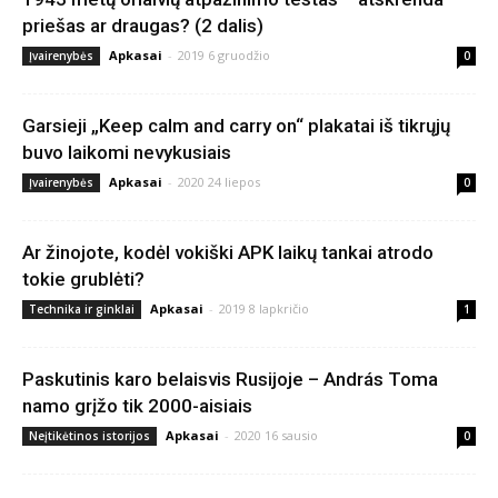
priešas ar draugas? (2 dalis)
Apkasai
-
2019 6 gruodžio
Įvairenybės
0
Garsieji „Keep calm and carry on“ plakatai iš tikrųjų
buvo laikomi nevykusiais
Apkasai
-
2020 24 liepos
Įvairenybės
0
Ar žinojote, kodėl vokiški APK laikų tankai atrodo
tokie grublėti?
Apkasai
-
2019 8 lapkričio
Technika ir ginklai
1
Paskutinis karo belaisvis Rusijoje – András Toma
namo grįžo tik 2000-aisiais
Apkasai
-
2020 16 sausio
Neįtikėtinos istorijos
0