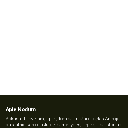
Apie Nodum
Apkasai.lt - svetainė apie įdomias, mažai girdėtas Antrojo
pasaulinio karo ginkluotę, asmenybes, neįtikėtinas istorijas