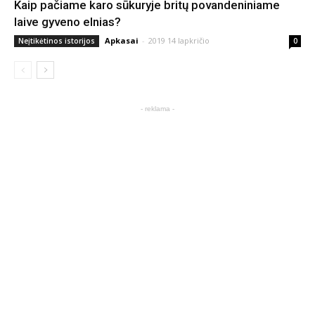
Kaip pačiame karo sūkuryje britų povandeniniame
laive gyveno elnias?
Apkasai
-
2019 14 lapkričio
Neįtikėtinos istorijos
0
- reklama -