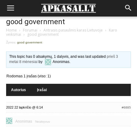
good government
Home
›
Forumai
›
Antrasis pasaulinis karas Lietuvoje
›
Karo
veiksmai
›
good government
Žymos:
good government
This topic has 0 atsakymų, 1 dalyvis, and was last updated
prieš 3
metai 8 mėnesiai
by
Anonimas
.
Rodomas 1 įrašas (viso: 1)
Autorius
Įrašai
2022 22 lapkričio @ 6:14
#6885
Anonimas
Neaktyvus