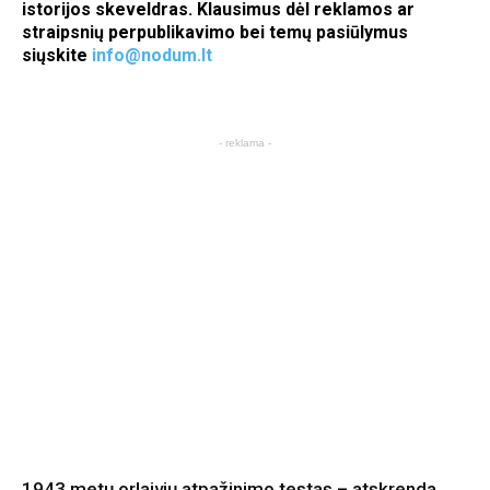
istorijos skeveldras. Klausimus dėl reklamos ar
straipsnių perpublikavimo bei temų pasiūlymus
siųskite
info@nodum.lt
- reklama -
1943 metų orlaivių atpažinimo testas – atskrenda