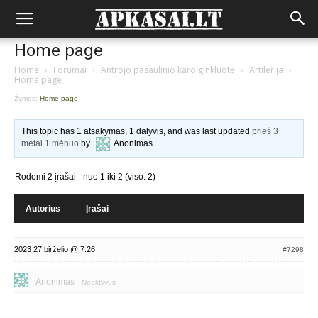
Home page
Home
›
Forumai
›
Antrojo pasaulinio karo ginkluotė
›
Artilerija
›
Home page
Žymos:
Home page
This topic has 1 atsakymas, 1 dalyvis, and was last updated
prieš 3
metai 1 mėnuo
by
Anonimas
.
Rodomi 2 įrašai - nuo 1 iki 2 (viso: 2)
Autorius
Įrašai
2023 27 birželio @ 7:26
#7298
Anonimas
Neaktyvus