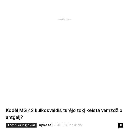
- reklama -
Kodėl MG 42 kulkosvaidis turėjo tokį keistą vamzdžio
antgalį?
Apkasai
-
2019 26 lapkričio
Technika ir ginklai
0