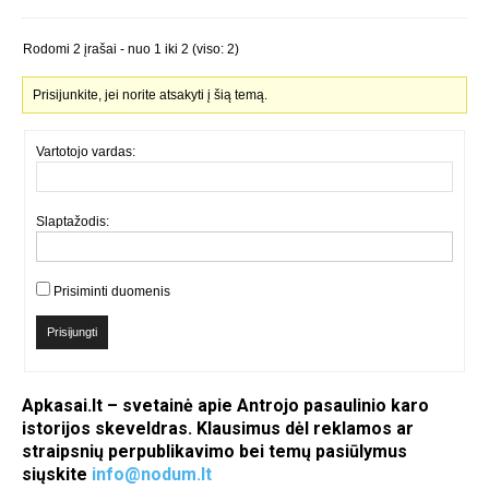
Rodomi 2 įrašai - nuo 1 iki 2 (viso: 2)
Prisijunkite, jei norite atsakyti į šią temą.
Vartotojo vardas:
Slaptažodis:
Prisiminti duomenis
Prisijungti
Apkasai.lt – svetainė apie Antrojo pasaulinio karo
istorijos skeveldras. Klausimus dėl reklamos ar
straipsnių perpublikavimo bei temų pasiūlymus
siųskite
info@nodum.lt