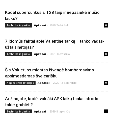
Kodėl supersunkusis T28 taip ir nepasiekė mūšio
lauko?
Apkasai
-
2020 24 birželio
Technika ir ginklai
0
7 įdomūs faktai apie Valentine tanką – tanko vadas-
užtaisinėtojas?
Apkasai
-
2021 14 vasario
Technika ir ginklai
0
Šis Vokietijos miestas išvengė bombardavimo
apsimesdamas šveicarišku
Apkasai
-
2020 13 balandžio
Neįtikėtinos istorijos
0
Ar žinojote, kodėl vokiški APK laikų tankai atrodo
tokie grublėti?
Apkasai
-
2019 8 lapkričio
Technika ir ginklai
1