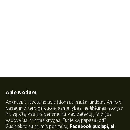
Apie Nodum
Apkasai.lt - svetainė apie įdomias, mažai girdėtas Antrojo
pasaulinio karo ginkluotę, asmenybes, neįtikėtinas istorijas
ir visą kitą, kas yra per smulku, kad patektų į istorijos
vadovėlius ir rimtas knygas. Turite ką papasakoti?
Susisiekite su mumis per mūsų
Facebook puslapį
,
el.