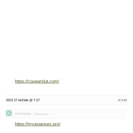
https://cougarslut.com/
2023 27 birželio @ 7:27
#7299
Anonimas
Neaktyvus
https://myasiansex.pro/