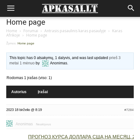
Home page
Home
›
Forumai
›
Antrasis pasaulinis karas pasaulyje
›
Karas
Afrikoje
›
Home page
Žymos:
Home page
This topic has 0 atsakymų, 1 dalyvis, and was last updated
prieš 3
metai 1 mėnuo
by
Anonimas
.
Rodomas 1 įrašas (viso: 1)
Autorius
Įrašai
2023 18 birželio @ 8:19
#7284
Anonimas
Neaktyvus
ПРОГНОЗ КУРСА ДОЛЛАРА США НА МЕСЯЦ, 202