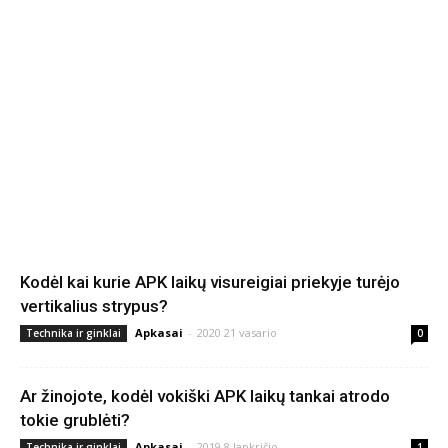
Kodėl kai kurie APK laikų visureigiai priekyje turėjo
vertikalius strypus?
Apkasai
-
2020 21 vasario
Technika ir ginklai
0
Ar žinojote, kodėl vokiški APK laikų tankai atrodo
tokie grublėti?
Apkasai
-
2019 8 lapkričio
Technika ir ginklai
1