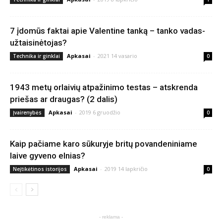
7 įdomūs faktai apie Valentine tanką – tanko vadas-
užtaisinėtojas?
Apkasai
-
2021 14 vasario
Technika ir ginklai
0
1943 metų orlaivių atpažinimo testas – atskrenda
priešas ar draugas? (2 dalis)
Apkasai
-
2019 6 gruodžio
Įvairenybės
0
Kaip pačiame karo sūkuryje britų povandeniniame
laive gyveno elnias?
Apkasai
-
2019 14 lapkričio
Neįtikėtinos istorijos
0
- reklama -