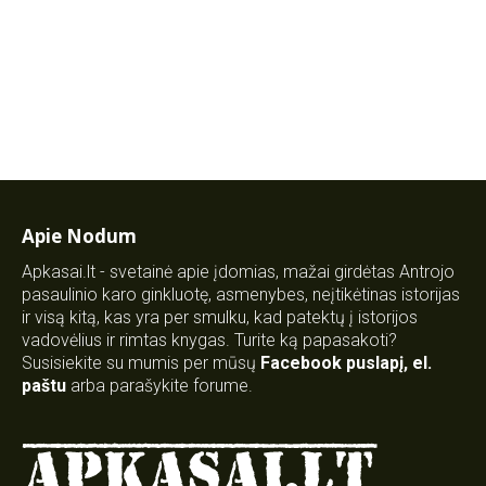
Apie Nodum
Apkasai.lt - svetainė apie įdomias, mažai girdėtas Antrojo
pasaulinio karo ginkluotę, asmenybes, neįtikėtinas istorijas
ir visą kitą, kas yra per smulku, kad patektų į istorijos
vadovėlius ir rimtas knygas. Turite ką papasakoti?
Susisiekite su mumis per mūsų
Facebook puslapį
,
el.
paštu
arba parašykite forume.