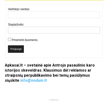
Vartotojo vardas:
Slaptažodis:
Prisiminti duomenis
Prisijungti
Apkasai.lt – svetainė apie Antrojo pasaulinio karo
istorijos skeveldras. Klausimus dėl reklamos ar
straipsnių perpublikavimo bei temų pasiūlymus
siųskite
info@nodum.lt
- reklama -