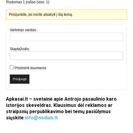
Rodomas 1 įrašas (viso: 1)
Prisijunkite, jei norite atsakyti į šią temą.
Vartotojo vardas:
Slaptažodis:
Prisiminti duomenis
Prisijungti
Apkasai.lt – svetainė apie Antrojo pasaulinio karo
istorijos skeveldras. Klausimus dėl reklamos ar
straipsnių perpublikavimo bei temų pasiūlymus
siųskite
info@nodum.lt