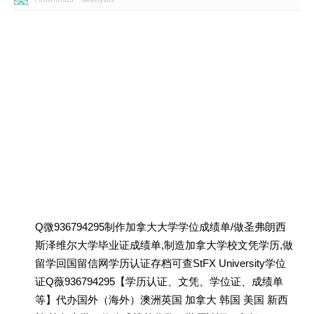
Q微936794295制作加拿大大学学位成绩单/做圣弗朗西
斯泽维尔大学毕业证成绩单,制造加拿大学校文凭学历,做
留学回国留信网学历认证存档可查StFX University学位
证Q薇936794295【学历认证、文凭、学位证、成绩单
等】代办国外（海外）澳洲英国 加拿大 韩国 美国 新西