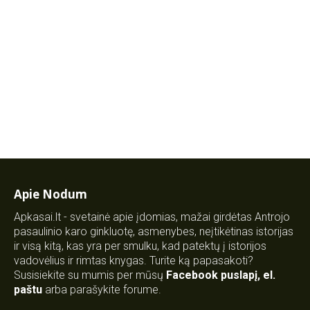
Apie Nodum
Apkasai.lt - svetainė apie įdomias, mažai girdėtas Antrojo
pasaulinio karo ginkluotę, asmenybes, neįtikėtinas istorijas
ir visą kitą, kas yra per smulku, kad patektų į istorijos
vadovėlius ir rimtas knygas. Turite ką papasakoti?
Susisiekite su mumis per mūsų
Facebook puslapį
,
el.
paštu
arba parašykite forume.