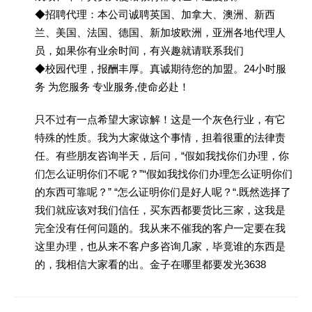
◆招聘代理：本公司诚聘英国、加拿大、澳洲、新西
兰、美国、法国、德国、新加坡欧洲，亚洲各地代理人
员，如果你有业余时间，有兴趣就请联系我们
◆校园代理，报酬丰厚。真诚期待您的加盟。24小时服
务 为您服务 专业服务,使命必赴！
只不过有一点希望大家谅解！这是一个灰色行业，有它
特殊的性质。我为大家做这个事情，担着很重的法律责
任。有些朋友咨询半天，后问，“假如我找你们办理，你
们怎么证明你们不呢？”“假如我找你们办理怎么证明你们
的东西可靠呢？” “怎么证明你们是好人呢？“.既然选择了
我们就应该对我们信任，买东西都要货比三家，这我是
完全没有任何问题的。我从来不催我的客户一定要在我
这里办理，也从来不客户多咨询几家，毕竟谁的东西是
的，我相信大家看的出。金子在哪里都要发光3638