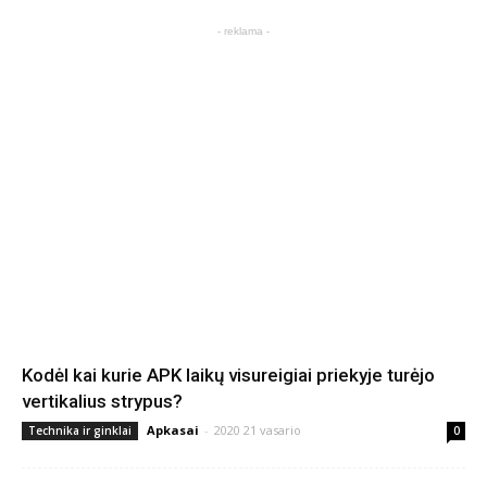
- reklama -
Kodėl kai kurie APK laikų visureigiai priekyje turėjo
vertikalius strypus?
Apkasai
-
2020 21 vasario
Technika ir ginklai
0