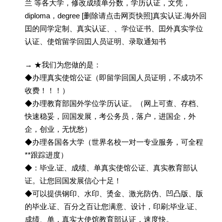
兰 等各大学，修改成绩单分数，学历认证，文凭，
diploma，degree [删除请点击网页快照]真实认证.海外回
囯的同学定制、真实认证、、学位证书、囯外真实学位
认证、使馆留学回囯人员证明、录取通知书
→ ★我们为您做的是：
◆办理真实使馆公证（即留学回国人员证明，不成功不
收费！！！）
◆办理教育部国外学位学历认证。（网上可查、存档、
快速稳妥，回国发展，考公务员，落户，进国企，外
企，创业，无忧愁）
◆办理各国各大学（世界名校一对一专业服务，可全程
**跟踪进度）
◆：毕业.证、成绩、单真实使馆公证、真实教育部认
证。让您回国发展信心十足！
◆可以提供钢印、水印、烫金、激光防伪、凹凸版、版
的毕业.证、百分之百让您满意、设计，印刷;毕业.证、
成绩、单，真实大使馆教育部认证，速度快。