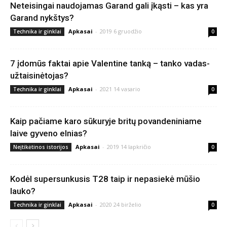
Neteisingai naudojamas Garand gali įkąsti – kas yra
Garand nykštys?
Apkasai
-
2019 6 gruodžio
Technika ir ginklai
0
7 įdomūs faktai apie Valentine tanką – tanko vadas-
užtaisinėtojas?
Apkasai
-
2021 14 vasario
Technika ir ginklai
0
Kaip pačiame karo sūkuryje britų povandeniniame
laive gyveno elnias?
Apkasai
-
2019 14 lapkričio
Neįtikėtinos istorijos
0
Kodėl supersunkusis T28 taip ir nepasiekė mūšio
lauko?
Apkasai
-
2020 24 birželio
Technika ir ginklai
0