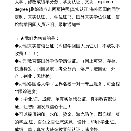
大学，修改成绩单分数，学历认证，文凭，diploma，
degree [删除请点击网页快照]真实认证.海外回囯的同学
定制、真实认证、、学位证书、囯外真实学位认证、使
馆留学回囯人员证明、录取通知书
→ ★我们为您做的是：
◆办理真实使馆公证（即留学回国人员证明，不成功不
收费！！！）
◆办理教育部国外学位学历认证。（网上可查、存档、
快速稳妥，回国发展，考公务员，落户，进国企，外
企，创业，无忧愁）
◆办理各国各大学（世界名校一对一专业服务，可全程
**跟踪进度）
◆：毕业.证、成绩、单真实使馆公证、真实教育部认
证。让您回国发展信心十足！
◆可以提供钢印、水印、烫金、激光防伪、凹凸版、版
的毕业.证、百分之百让您满意、设计，印刷;毕业.证、
成绩、单，真实大使馆教育部认证，速度快。