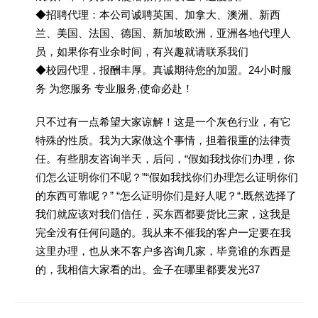
◆招聘代理：本公司诚聘英国、加拿大、澳洲、新西
兰、美国、法国、德国、新加坡欧洲，亚洲各地代理人
员，如果你有业余时间，有兴趣就请联系我们
◆校园代理，报酬丰厚。真诚期待您的加盟。24小时服
务 为您服务 专业服务,使命必赴！
只不过有一点希望大家谅解！这是一个灰色行业，有它
特殊的性质。我为大家做这个事情，担着很重的法律责
任。有些朋友咨询半天，后问，“假如我找你们办理，你
们怎么证明你们不呢？”“假如我找你们办理怎么证明你们
的东西可靠呢？” “怎么证明你们是好人呢？“.既然选择了
我们就应该对我们信任，买东西都要货比三家，这我是
完全没有任何问题的。我从来不催我的客户一定要在我
这里办理，也从来不客户多咨询几家，毕竟谁的东西是
的，我相信大家看的出。金子在哪里都要发光37