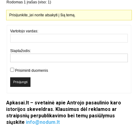
Rodomas 1 įrašas (viso: 1)
Prisijunkite, jei norite atsakyti į šią temą.
Vartotojo vardas:
Slaptažodis:
Prisiminti duomenis
Prisijungti
Apkasai.lt – svetainė apie Antrojo pasaulinio karo
istorijos skeveldras. Klausimus dėl reklamos ar
straipsnių perpublikavimo bei temų pasiūlymus
siųskite
info@nodum.lt