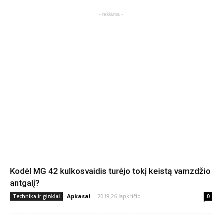
- reklama -
Kodėl MG 42 kulkosvaidis turėjo tokį keistą vamzdžio
antgalį?
Apkasai
-
2019 26 lapkričio
Technika ir ginklai
0