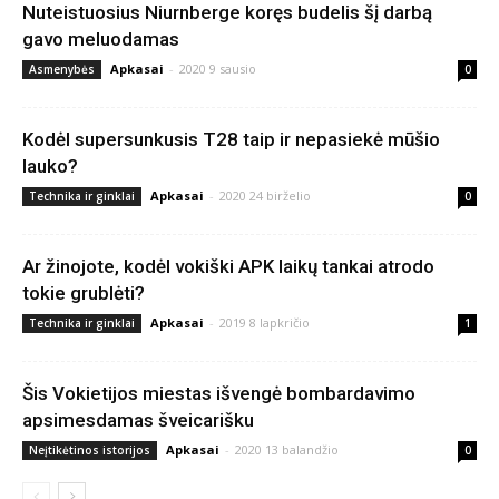
Nuteistuosius Niurnberge koręs budelis šį darbą
gavo meluodamas
Apkasai
-
2020 9 sausio
Asmenybės
0
Kodėl supersunkusis T28 taip ir nepasiekė mūšio
lauko?
Apkasai
-
2020 24 birželio
Technika ir ginklai
0
Ar žinojote, kodėl vokiški APK laikų tankai atrodo
tokie grublėti?
Apkasai
-
2019 8 lapkričio
Technika ir ginklai
1
Šis Vokietijos miestas išvengė bombardavimo
apsimesdamas šveicarišku
Apkasai
-
2020 13 balandžio
Neįtikėtinos istorijos
0