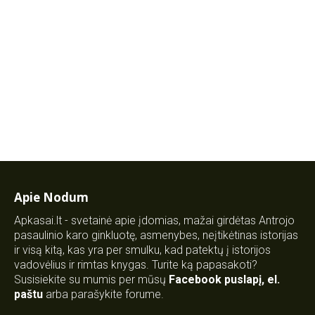
Apie Nodum
Apkasai.lt - svetainė apie įdomias, mažai girdėtas Antrojo
pasaulinio karo ginkluotę, asmenybes, neįtikėtinas istorijas
ir visą kitą, kas yra per smulku, kad patektų į istorijos
vadovėlius ir rimtas knygas. Turite ką papasakoti?
Susisiekite su mumis per mūsų
Facebook puslapį
,
el.
paštu
arba parašykite forume.