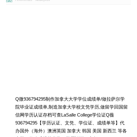
Q微936794295制作加拿大大学学位成绩单/做拉萨尔学
院毕业证成绩单,制造加拿大学校文凭学历,做留学回国留
信网学历认证存档可查LaSalle College学位证Q薇
936794295【学历认证、文凭、学位证、成绩单等】代
办国外（海外）澳洲英国 加拿大 韩国 美国 新西兰 等各