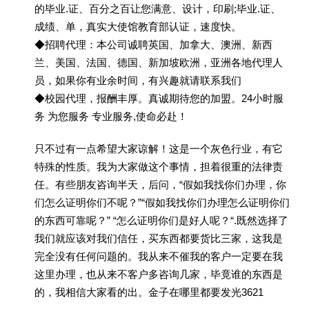
的毕业.证、百分之百让您满意、设计，印刷;毕业.证、
成绩、单，真实大使馆教育部认证，速度快。
◆招聘代理：本公司诚聘英国、加拿大、澳洲、新西
兰、美国、法国、德国、新加坡欧洲，亚洲各地代理人
员，如果你有业余时间，有兴趣就请联系我们
◆校园代理，报酬丰厚。真诚期待您的加盟。24小时服
务 为您服务 专业服务,使命必赴！
只不过有一点希望大家谅解！这是一个灰色行业，有它
特殊的性质。我为大家做这个事情，担着很重的法律责
任。有些朋友咨询半天，后问，“假如我找你们办理，你
们怎么证明你们不呢？”“假如我找你们办理怎么证明你们
的东西可靠呢？” “怎么证明你们是好人呢？“.既然选择了
我们就应该对我们信任，买东西都要货比三家，这我是
完全没有任何问题的。我从来不催我的客户一定要在我
这里办理，也从来不客户多咨询几家，毕竟谁的东西是
的，我相信大家看的出。金子在哪里都要发光3621