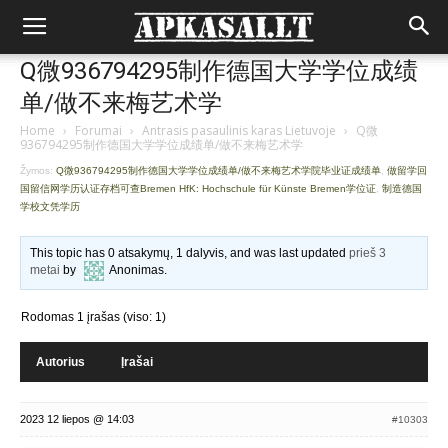
Q微936794295制作德国大学学位成绩
单/做不来梅艺术学
Home
›
Forumai
›
Antrasis pasaulinis karas Lietuvoje
›
Q微
936794295制作德国大学学位成绩单/做不来梅艺术学
Žymos:
Q微936794295制作德国大学学位成绩单/做不来梅艺术学院毕业证成绩单
,
做留学回
国留信网学历认证存档可查Bremen HfK: Hochschule für Künste Bremen学位证
,
制造德国
学校文凭学历
This topic has 0 atsakymų, 1 dalyvis, and was last updated
prieš 3
metai
by
Anonimas
.
Rodomas 1 įrašas (viso: 1)
Autorius
Įrašai
2023 12 liepos @ 14:03
#10303