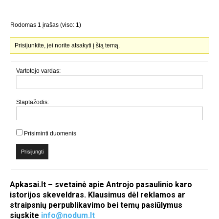
Rodomas 1 įrašas (viso: 1)
Prisijunkite, jei norite atsakyti į šią temą.
Vartotojo vardas:
Slaptažodis:
Prisiminti duomenis
Prisijungti
Apkasai.lt – svetainė apie Antrojo pasaulinio karo
istorijos skeveldras. Klausimus dėl reklamos ar
straipsnių perpublikavimo bei temų pasiūlymus
siųskite
info@nodum.lt