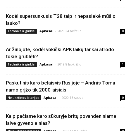
Kodėl supersunkusis T28 taip ir nepasiekė mūšio
lauko?
Apkasai
-
2020 24 birželio
Technika ir ginklai
0
Ar žinojote, kodėl vokiški APK laikų tankai atrodo
tokie grublėti?
Apkasai
-
2019 8 lapkričio
Technika ir ginklai
1
Paskutinis karo belaisvis Rusijoje – András Toma
namo grįžo tik 2000-aisiais
Apkasai
-
2020 16 sausio
Neįtikėtinos istorijos
0
Kaip pačiame karo sūkuryje britų povandeniniame
laive gyveno elnias?
Apkasai
-
2019 14 lapkričio