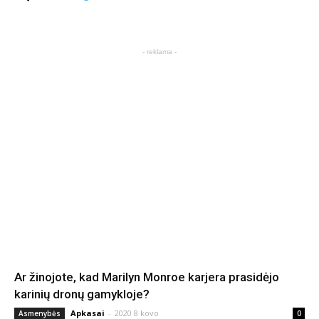
- reklama -
Ar žinojote, kad Marilyn Monroe karjera prasidėjo
karinių dronų gamykloje?
Apkasai
-
2020 8 kovo
Asmenybės
0