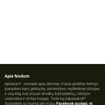
Apie Nodum
Apkasai.lt - svetainė apie įdomias, mažai girdėtas Antrojo
pasaulinio karo ginkluotę, asmenybes, neįtikėtinas istorijas
ir visą kitą, kas yra per smulku, kad patektų į istorijos
vadovėlius ir rimtas knygas. Turite ką papasakoti?
Susisiekite su mumis per mūsų
Facebook puslapį
,
el.