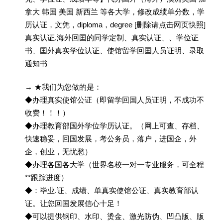
拿大 韩国 美国 新西兰 等各大学，修改成绩单分数，学
历认证，文凭，diploma，degree [删除请点击网页快照]
真实认证.海外回囯的同学定制、真实认证、、学位证
书、囯外真实学位认证、使馆留学回囯人员证明、录取
通知书
→ ★我们为您做的是：
◆办理真实使馆公证（即留学回国人员证明，不成功不
收费！！！）
◆办理教育部国外学位学历认证。（网上可查、存档、
快速稳妥，回国发展，考公务员，落户，进国企，外
企，创业，无忧愁）
◆办理各国各大学（世界名校一对一专业服务，可全程
**跟踪进度）
◆：毕业.证、成绩、单真实使馆公证、真实教育部认
证。让您回国发展信心十足！
◆可以提供钢印、水印、烫金、激光防伪、凹凸版、版