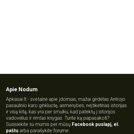
Apie Nodum
Apkasai.lt - svetainė apie įdomias, mažai girdėtas Antrojo
pasaulinio karo ginkluotę, asmenybes, neįtikėtinas istorijas
ir visą kitą, kas yra per smulku, kad patektų į istorijos
vadovėlius ir rimtas knygas. Turite ką papasakoti?
Susisiekite su mumis per mūsų
Facebook puslapį
,
el.
paštu
arba parašykite forume.