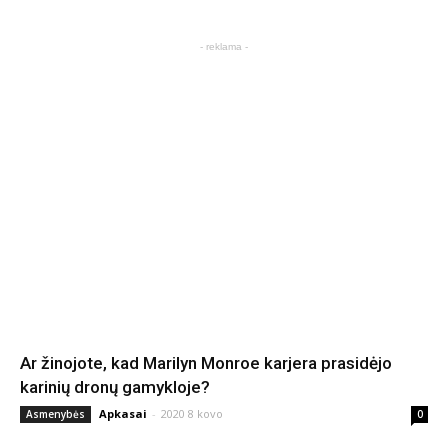
- reklama -
Ar žinojote, kad Marilyn Monroe karjera prasidėjo
karinių dronų gamykloje?
Apkasai
-
2020 8 kovo
Asmenybės
0