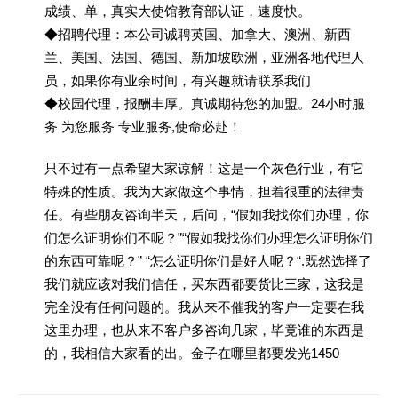
成绩、单，真实大使馆教育部认证，速度快。
◆招聘代理：本公司诚聘英国、加拿大、澳洲、新西
兰、美国、法国、德国、新加坡欧洲，亚洲各地代理人
员，如果你有业余时间，有兴趣就请联系我们
◆校园代理，报酬丰厚。真诚期待您的加盟。24小时服
务 为您服务 专业服务,使命必赴！
只不过有一点希望大家谅解！这是一个灰色行业，有它
特殊的性质。我为大家做这个事情，担着很重的法律责
任。有些朋友咨询半天，后问，“假如我找你们办理，你
们怎么证明你们不呢？”“假如我找你们办理怎么证明你们
的东西可靠呢？” “怎么证明你们是好人呢？“.既然选择了
我们就应该对我们信任，买东西都要货比三家，这我是
完全没有任何问题的。我从来不催我的客户一定要在我
这里办理，也从来不客户多咨询几家，毕竟谁的东西是
的，我相信大家看的出。金子在哪里都要发光1450