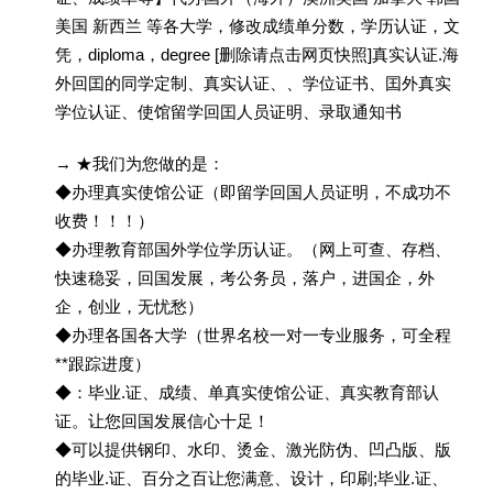
美国 新西兰 等各大学，修改成绩单分数，学历认证，文
凭，diploma，degree [删除请点击网页快照]真实认证.海
外回囯的同学定制、真实认证、、学位证书、囯外真实
学位认证、使馆留学回囯人员证明、录取通知书
→ ★我们为您做的是：
◆办理真实使馆公证（即留学回国人员证明，不成功不
收费！！！）
◆办理教育部国外学位学历认证。（网上可查、存档、
快速稳妥，回国发展，考公务员，落户，进国企，外
企，创业，无忧愁）
◆办理各国各大学（世界名校一对一专业服务，可全程
**跟踪进度）
◆：毕业.证、成绩、单真实使馆公证、真实教育部认
证。让您回国发展信心十足！
◆可以提供钢印、水印、烫金、激光防伪、凹凸版、版
的毕业.证、百分之百让您满意、设计，印刷;毕业.证、