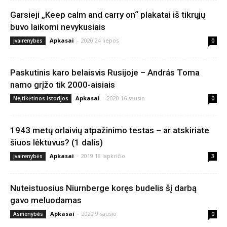
Garsieji „Keep calm and carry on“ plakatai iš tikrųjų
buvo laikomi nevykusiais
Apkasai
-
2020 24 liepos
Įvairenybės
0
Paskutinis karo belaisvis Rusijoje – András Toma
namo grįžo tik 2000-aisiais
Apkasai
-
2020 16 sausio
Neįtikėtinos istorijos
0
1943 metų orlaivių atpažinimo testas – ar atskiriate
šiuos lėktuvus? (1 dalis)
Apkasai
-
2019 18 lapkričio
Įvairenybės
3
Nuteistuosius Niurnberge koręs budelis šį darbą
gavo meluodamas
Apkasai
-
2020 9 sausio
Asmenybės
0