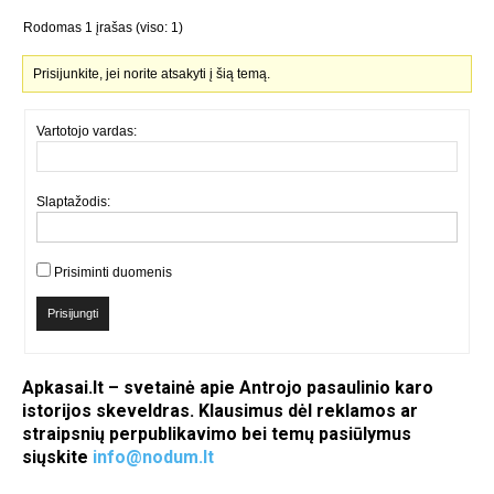
Rodomas 1 įrašas (viso: 1)
Prisijunkite, jei norite atsakyti į šią temą.
Vartotojo vardas:
Slaptažodis:
Prisiminti duomenis
Prisijungti
Apkasai.lt – svetainė apie Antrojo pasaulinio karo
istorijos skeveldras. Klausimus dėl reklamos ar
straipsnių perpublikavimo bei temų pasiūlymus
siųskite
info@nodum.lt