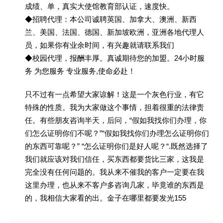
成绩、单，真实大使馆教育部认证，速度快。
◆招聘代理：本公司诚聘英国、加拿大、澳洲、新西
兰、美国、法国、德国、新加坡欧洲，亚洲各地代理人
员，如果你有业余时间，有兴趣就请联系我们
◆校园代理，报酬丰厚。真诚期待您的加盟。24小时服
务 为您服务 专业服务,使命必赴！
只不过有一点希望大家谅解！这是一个灰色行业，有它
特殊的性质。我为大家做这个事情，担着很重的法律责
任。有些朋友咨询半天，后问，“假如我找你们办理，你
们怎么证明你们不呢？”“假如我找你们办理怎么证明你们
的东西可靠呢？” “怎么证明你们是好人呢？“.既然选择了
我们就应该对我们信任，买东西都要货比三家，这我是
完全没有任何问题的。我从来不催我的客户一定要在我
这里办理，也从来不客户多咨询几家，毕竟谁的东西是
的，我相信大家看的出。金子在哪里都要发光155