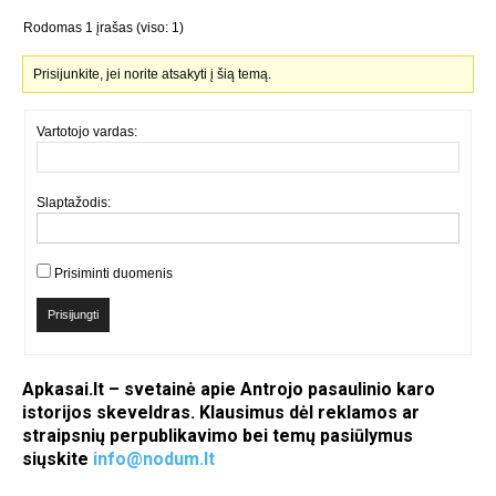
Rodomas 1 įrašas (viso: 1)
Prisijunkite, jei norite atsakyti į šią temą.
Vartotojo vardas:
Slaptažodis:
Prisiminti duomenis
Prisijungti
Apkasai.lt – svetainė apie Antrojo pasaulinio karo
istorijos skeveldras. Klausimus dėl reklamos ar
straipsnių perpublikavimo bei temų pasiūlymus
siųskite
info@nodum.lt