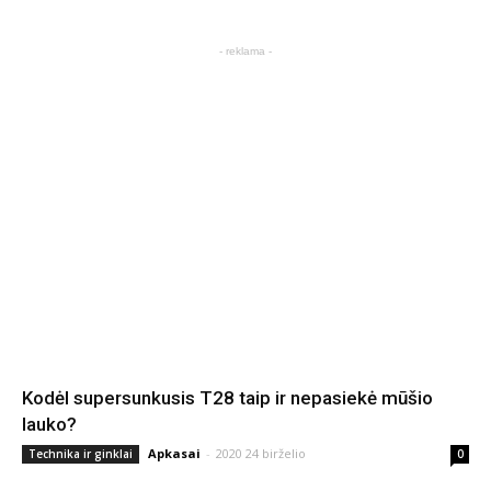
- reklama -
Kodėl supersunkusis T28 taip ir nepasiekė mūšio
lauko?
Apkasai
-
2020 24 birželio
Technika ir ginklai
0