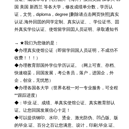
国 美国 新西兰 等各大学，修改成绩单分数，学历认
证，文凭，diploma，degree [删除请点击网页快照]真实
认证.海外回囯的同学定制、真实认证、、学位证书、囯
外真实学位认证、使馆留学回囯人员证明、录取通知书
→ ★我们为您做的是：
◆办理真实使馆公证（即留学回国人员证明，不成功不
收费！！！）
◆办理教育部国外学位学历认证。（网上可查、存档、
快速稳妥，回国发展，考公务员，落户，进国企，外
企，创业，无忧愁）
◆办理各国各大学（世界名校一对一专业服务，可全程
**跟踪进度）
◆：毕业.证、成绩、单真实使馆公证、真实教育部认
证。让您回国发展信心十足！
◆可以提供钢印、水印、烫金、激光防伪、凹凸版、版
的毕业.证、百分之百让您满意、设计，印刷;毕业.证、