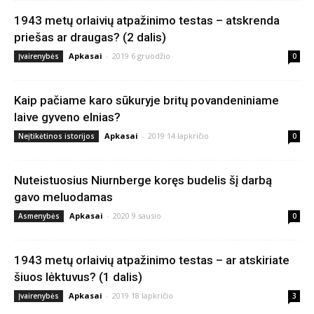
1943 metų orlaivių atpažinimo testas – atskrenda
priešas ar draugas? (2 dalis)
Apkasai
-
2019 6 gruodžio
Įvairenybės
0
Kaip pačiame karo sūkuryje britų povandeniniame
laive gyveno elnias?
Apkasai
-
2019 14 lapkričio
Neįtikėtinos istorijos
0
Nuteistuosius Niurnberge koręs budelis šį darbą
gavo meluodamas
Apkasai
-
2020 9 sausio
Asmenybės
0
1943 metų orlaivių atpažinimo testas – ar atskiriate
šiuos lėktuvus? (1 dalis)
Apkasai
-
2019 18 lapkričio
Įvairenybės
3