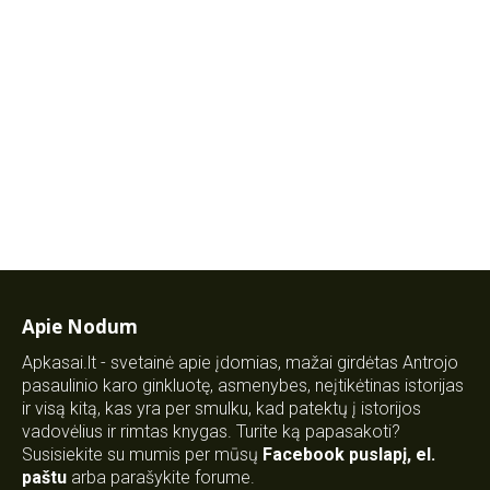
Apie Nodum
Apkasai.lt - svetainė apie įdomias, mažai girdėtas Antrojo
pasaulinio karo ginkluotę, asmenybes, neįtikėtinas istorijas
ir visą kitą, kas yra per smulku, kad patektų į istorijos
vadovėlius ir rimtas knygas. Turite ką papasakoti?
Susisiekite su mumis per mūsų
Facebook puslapį
,
el.
paštu
arba parašykite forume.