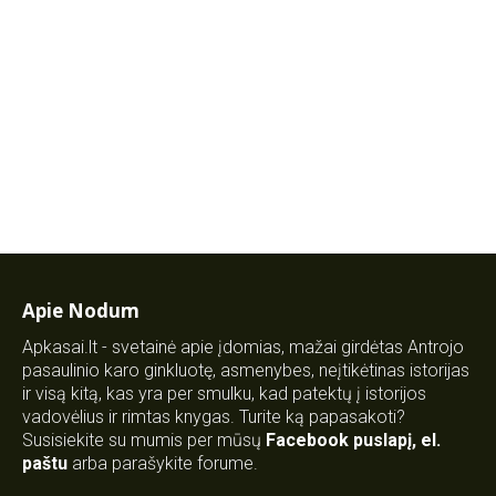
Apie Nodum
Apkasai.lt - svetainė apie įdomias, mažai girdėtas Antrojo
pasaulinio karo ginkluotę, asmenybes, neįtikėtinas istorijas
ir visą kitą, kas yra per smulku, kad patektų į istorijos
vadovėlius ir rimtas knygas. Turite ką papasakoti?
Susisiekite su mumis per mūsų
Facebook puslapį
,
el.
paštu
arba parašykite forume.