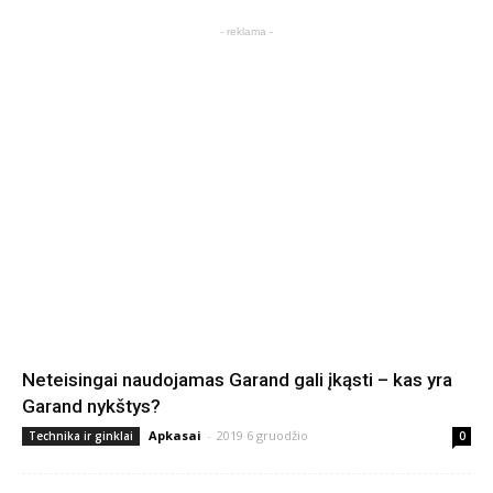
- reklama -
Neteisingai naudojamas Garand gali įkąsti – kas yra
Garand nykštys?
Apkasai
-
2019 6 gruodžio
Technika ir ginklai
0