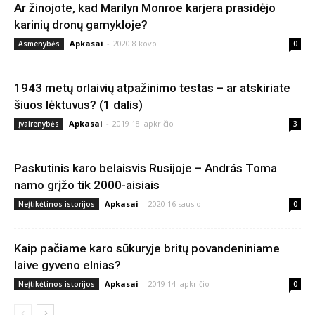
Ar žinojote, kad Marilyn Monroe karjera prasidėjo
karinių dronų gamykloje?
Apkasai
-
2020 8 kovo
Asmenybės
0
1943 metų orlaivių atpažinimo testas – ar atskiriate
šiuos lėktuvus? (1 dalis)
Apkasai
-
2019 18 lapkričio
Įvairenybės
3
Paskutinis karo belaisvis Rusijoje – András Toma
namo grįžo tik 2000-aisiais
Apkasai
-
2020 16 sausio
Neįtikėtinos istorijos
0
Kaip pačiame karo sūkuryje britų povandeniniame
laive gyveno elnias?
Apkasai
-
2019 14 lapkričio
Neįtikėtinos istorijos
0