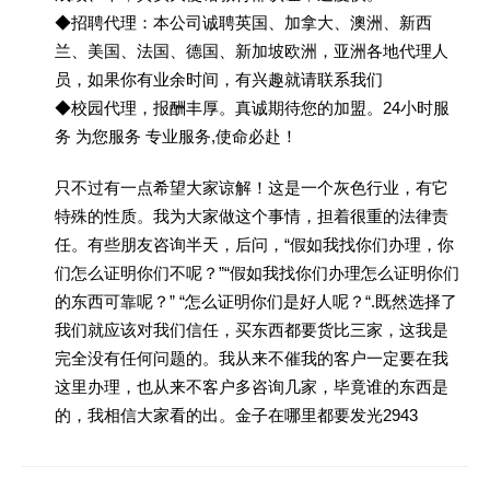
◆招聘代理：本公司诚聘英国、加拿大、澳洲、新西
兰、美国、法国、德国、新加坡欧洲，亚洲各地代理人
员，如果你有业余时间，有兴趣就请联系我们
◆校园代理，报酬丰厚。真诚期待您的加盟。24小时服
务 为您服务 专业服务,使命必赴！
只不过有一点希望大家谅解！这是一个灰色行业，有它
特殊的性质。我为大家做这个事情，担着很重的法律责
任。有些朋友咨询半天，后问，“假如我找你们办理，你
们怎么证明你们不呢？”“假如我找你们办理怎么证明你们
的东西可靠呢？” “怎么证明你们是好人呢？“.既然选择了
我们就应该对我们信任，买东西都要货比三家，这我是
完全没有任何问题的。我从来不催我的客户一定要在我
这里办理，也从来不客户多咨询几家，毕竟谁的东西是
的，我相信大家看的出。金子在哪里都要发光2943