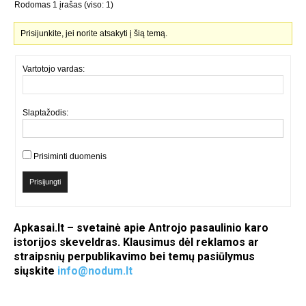
Rodomas 1 įrašas (viso: 1)
Prisijunkite, jei norite atsakyti į šią temą.
Vartotojo vardas:
Slaptažodis:
Prisiminti duomenis
Prisijungti
Apkasai.lt – svetainė apie Antrojo pasaulinio karo
istorijos skeveldras. Klausimus dėl reklamos ar
straipsnių perpublikavimo bei temų pasiūlymus
siųskite
info@nodum.lt