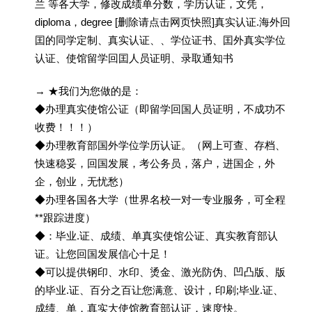
兰 等各大学，修改成绩单分数，学历认证，文凭，
diploma，degree [删除请点击网页快照]真实认证.海外回
囯的同学定制、真实认证、、学位证书、囯外真实学位
认证、使馆留学回囯人员证明、录取通知书
→ ★我们为您做的是：
◆办理真实使馆公证（即留学回国人员证明，不成功不
收费！！！）
◆办理教育部国外学位学历认证。（网上可查、存档、
快速稳妥，回国发展，考公务员，落户，进国企，外
企，创业，无忧愁）
◆办理各国各大学（世界名校一对一专业服务，可全程
**跟踪进度）
◆：毕业.证、成绩、单真实使馆公证、真实教育部认
证。让您回国发展信心十足！
◆可以提供钢印、水印、烫金、激光防伪、凹凸版、版
的毕业.证、百分之百让您满意、设计，印刷;毕业.证、
成绩、单，真实大使馆教育部认证，速度快。