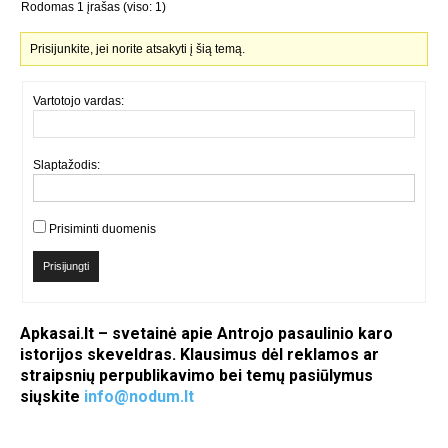
Rodomas 1 įrašas (viso: 1)
Prisijunkite, jei norite atsakyti į šią temą.
Vartotojo vardas:
Slaptažodis:
Prisiminti duomenis
Prisijungti
Apkasai.lt – svetainė apie Antrojo pasaulinio karo
istorijos skeveldras. Klausimus dėl reklamos ar
straipsnių perpublikavimo bei temų pasiūlymus
siųskite
info@nodum.lt