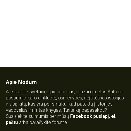
Apie Nodum
Apkasai.lt - svetainė apie įdomias, mažai girdėtas Antrojo
pasaulinio karo ginkluotę, asmenybes, neįtikėtinas istorijas
ir visą kitą, kas yra per smulku, kad patektų į istorijos
vadovėlius ir rimtas knygas. Turite ką papasakoti?
Susisiekite su mumis per mūsų
Facebook puslapį
,
el.
paštu
arba parašykite forume.