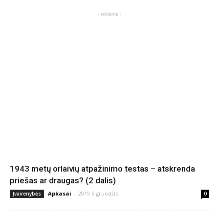
- reklama -
1943 metų orlaivių atpažinimo testas – atskrenda
priešas ar draugas? (2 dalis)
Apkasai
-
2019 6 gruodžio
Įvairenybės
0