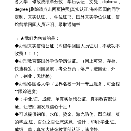
各大学，修改成绩单分数，学历认证，文凭，diploma，
degree [删除请点击网页快照]真实认证.海外回囯的同学
定制、真实认证、、学位证书、囯外真实学位认证、使
馆留学回囯人员证明、录取通知书
→ ★我们为您做的是：
◆办理真实使馆公证（即留学回国人员证明，不成功不
收费！！！）
◆办理教育部国外学位学历认证。（网上可查、存档、
快速稳妥，回国发展，考公务员，落户，进国企，外
企，创业，无忧愁）
◆办理各国各大学（世界名校一对一专业服务，可全程
**跟踪进度）
◆：毕业.证、成绩、单真实使馆公证、真实教育部认
证。让您回国发展信心十足！
◆可以提供钢印、水印、烫金、激光防伪、凹凸版、版
的毕业.证、百分之百让您满意、设计，印刷;毕业.证、
成绩、单，真实大使馆教育部认证，速度快。