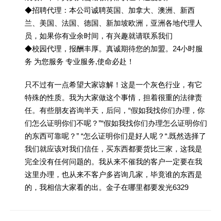
◆招聘代理：本公司诚聘英国、加拿大、澳洲、新西
兰、美国、法国、德国、新加坡欧洲，亚洲各地代理人
员，如果你有业余时间，有兴趣就请联系我们
◆校园代理，报酬丰厚。真诚期待您的加盟。24小时服
务 为您服务 专业服务,使命必赴！
只不过有一点希望大家谅解！这是一个灰色行业，有它
特殊的性质。我为大家做这个事情，担着很重的法律责
任。有些朋友咨询半天，后问，“假如我找你们办理，你
们怎么证明你们不呢？”“假如我找你们办理怎么证明你们
的东西可靠呢？” “怎么证明你们是好人呢？“.既然选择了
我们就应该对我们信任，买东西都要货比三家，这我是
完全没有任何问题的。我从来不催我的客户一定要在我
这里办理，也从来不客户多咨询几家，毕竟谁的东西是
的，我相信大家看的出。金子在哪里都要发光6329