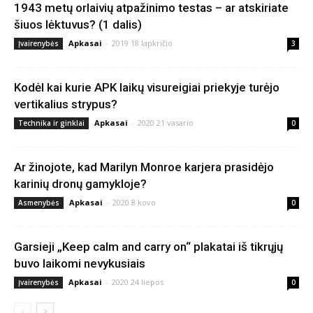
1943 metų orlaivių atpažinimo testas – ar atskiriate
šiuos lėktuvus? (1 dalis)
Apkasai
-
2019 18 lapkričio
Įvairenybės
3
Kodėl kai kurie APK laikų visureigiai priekyje turėjo
vertikalius strypus?
Apkasai
-
2020 21 vasario
Technika ir ginklai
0
Ar žinojote, kad Marilyn Monroe karjera prasidėjo
karinių dronų gamykloje?
Apkasai
-
2020 8 kovo
Asmenybės
0
Garsieji „Keep calm and carry on“ plakatai iš tikrųjų
buvo laikomi nevykusiais
Apkasai
-
2020 24 liepos
Įvairenybės
0