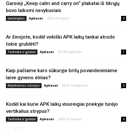
Garsieji „Keep calm and carry on“ plakatai iš tikrųjų
buvo laikomi nevykusiais
Apkasai
-
2020 24 liepos
Įvairenybės
0
Ar žinojote, kodėl vokiški APK laikų tankai atrodo
tokie grublėti?
Apkasai
-
2019 8 lapkričio
Technika ir ginklai
1
Kaip pačiame karo sūkuryje britų povandeniniame
laive gyveno elnias?
Apkasai
-
2019 14 lapkričio
Neįtikėtinos istorijos
0
Kodėl kai kurie APK laikų visureigiai priekyje turėjo
vertikalius strypus?
Apkasai
-
2020 21 vasario
Technika ir ginklai
0