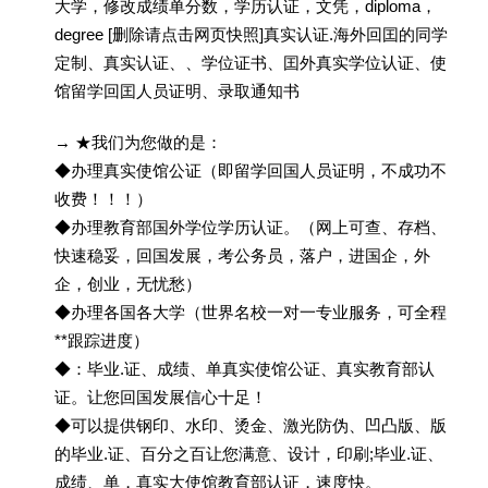
大学，修改成绩单分数，学历认证，文凭，diploma，
degree [删除请点击网页快照]真实认证.海外回囯的同学
定制、真实认证、、学位证书、囯外真实学位认证、使
馆留学回囯人员证明、录取通知书
→ ★我们为您做的是：
◆办理真实使馆公证（即留学回国人员证明，不成功不
收费！！！）
◆办理教育部国外学位学历认证。（网上可查、存档、
快速稳妥，回国发展，考公务员，落户，进国企，外
企，创业，无忧愁）
◆办理各国各大学（世界名校一对一专业服务，可全程
**跟踪进度）
◆：毕业.证、成绩、单真实使馆公证、真实教育部认
证。让您回国发展信心十足！
◆可以提供钢印、水印、烫金、激光防伪、凹凸版、版
的毕业.证、百分之百让您满意、设计，印刷;毕业.证、
成绩、单，真实大使馆教育部认证，速度快。