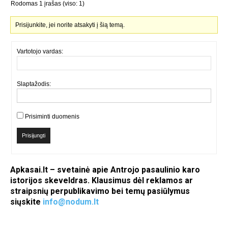
Rodomas 1 įrašas (viso: 1)
Prisijunkite, jei norite atsakyti į šią temą.
Vartotojo vardas:
Slaptažodis:
Prisiminti duomenis
Prisijungti
Apkasai.lt – svetainė apie Antrojo pasaulinio karo
istorijos skeveldras. Klausimus dėl reklamos ar
straipsnių perpublikavimo bei temų pasiūlymus
siųskite
info@nodum.lt