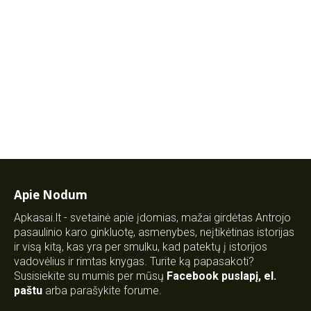
Apie Nodum
Apkasai.lt - svetainė apie įdomias, mažai girdėtas Antrojo
pasaulinio karo ginkluotę, asmenybes, neįtikėtinas istorijas
ir visą kitą, kas yra per smulku, kad patektų į istorijos
vadovėlius ir rimtas knygas. Turite ką papasakoti?
Susisiekite su mumis per mūsų
Facebook puslapį
,
el.
paštu
arba parašykite forume.