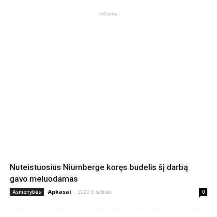
- reklama -
Nuteistuosius Niurnberge koręs budelis šį darbą
gavo meluodamas
Apkasai
-
2020 9 sausio
Asmenybės
0