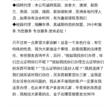
◆招聘代理：本公司诚聘英国、加拿大、澳洲、新西
兰、美国、法国、德国、新加坡欧洲，亚洲各地代理人
员，如果你有业余时间，有兴趣就请联系我们
◆校园代理，报酬丰厚。真诚期待您的加盟。24小时服
务 为您服务 专业服务,使命必赴！
只不过有一点希望大家谅解！这是一个灰色行业，有它
特殊的性质。我为大家做这个事情，担着很重的法律责
任。有些朋友咨询半天，后问，“假如我找你们办理，你
们怎么证明你们不呢？”“假如我找你们办理怎么证明你们
的东西可靠呢？” “怎么证明你们是好人呢？“.既然选择了
我们就应该对我们信任，买东西都要货比三家，这我是
完全没有任何问题的。我从来不催我的客户一定要在我
这里办理，也从来不客户多咨询几家，毕竟谁的东西是
的，我相信大家看的出。金子在哪里都要发光9676