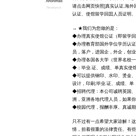
Anonimas
请点击网页快照]真实认证.海
Neaktyvus
认证、使馆留学回囯人员证明、
→ ★我们为您做的是：
◆办理真实使馆公证（即留学
◆办理教育部国外学位学历认证
员，落户，进国企，外企，创
◆办理各国各大学（世界名校
◆：毕业.证、成绩、单真实使
◆可以提供钢印、水印、烫金、
设计，印刷;毕业.证、成绩、
◆招聘代理：本公司诚聘英国、
洲，亚洲各地代理人员，如果你
◆校园代理，报酬丰厚。真诚期待
只不过有一点希望大家谅解！这
情，担着很重的法律责任。有些