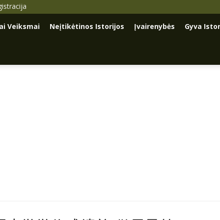
istracija
iai Veiksmai
Neįtikėtinos Istorijos
Įvairenybės
Gyva Istor