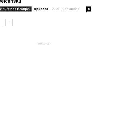
veicarišku
Apkasai
-
2020 13 balandžio
eįtikėtinos istorijos
0
- reklama -