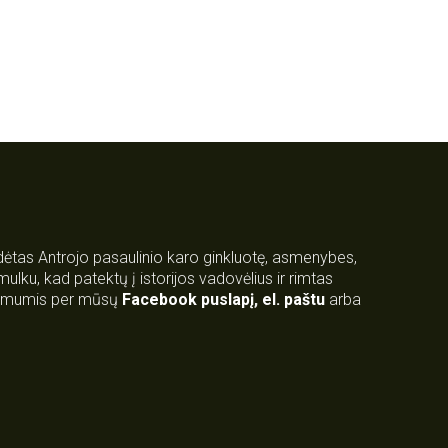
rdėtas Antrojo pasaulinio karo ginkluotę, asmenybes,
 smulku, kad patektų į istorijos vadovėlius ir rimtas
su mumis per mūsų
Facebook puslapį
,
el. paštu
arba