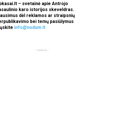
pkasai.lt – svetainė apie Antrojo
asaulinio karo istorijos skeveldras.
lausimus dėl reklamos ar straipsnių
erpublikavimo bei temų pasiūlymus
iųskite
info@nodum.lt
- reklama -