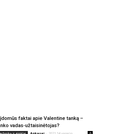
 įdomūs faktai apie Valentine tanką –
anko vadas-užtaisinėtojas?
Apkasai
-
2021 14 vasario
echnika ir ginklai
0