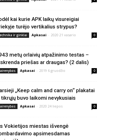
odėl kai kurie APK laikų visureigiai
riekyje turėjo vertikalius strypus?
Apkasai
-
2020 21 vasario
echnika ir ginklai
0
943 metų orlaivių atpažinimo testas –
tskrenda priešas ar draugas? (2 dalis)
Apkasai
-
2019 6 gruodžio
vairenybės
0
arsieji „Keep calm and carry on“ plakatai
š tikrųjų buvo laikomi nevykusiais
Apkasai
-
2020 24 liepos
vairenybės
0
is Vokietijos miestas išvengė
ombardavimo apsimesdamas