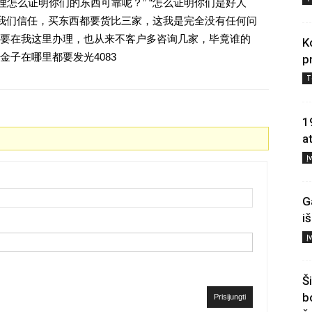
理怎么证明你们的东西可靠呢？” “怎么证明你们是好人
对我们信任，买东西都要货比三家，这我是完全没有任何问
要在我这里办理，也从来不客户多咨询几家，毕竟谁的
K
子在哪里都要发光4083
p
T
1
a
Į
G
i
Į
Š
b
Prisijungti