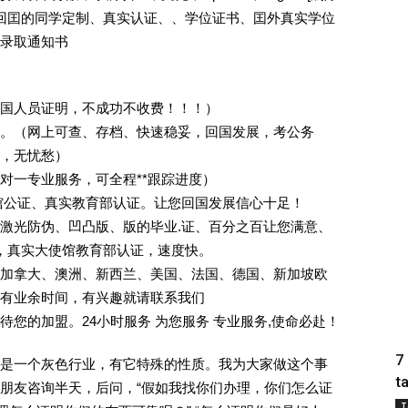
外回囯的同学定制、真实认证、、学位证书、囯外真实学位
录取通知书
回国人员证明，不成功不收费！！！）
。（网上可查、存档、快速稳妥，回国发展，考公务
业，无忧愁）
一对一专业服务，可全程**跟踪进度）
馆公证、真实教育部认证。让您回国发展信心十足！
激光防伪、凹凸版、版的毕业.证、百分之百让您满意、
单，真实大使馆教育部认证，速度快。
加拿大、澳洲、新西兰、美国、法国、德国、新加坡欧
有业余时间，有兴趣就请联系我们
您的加盟。24小时服务 为您服务 专业服务,使命必赴！
7
是一个灰色行业，有它特殊的性质。我为大家做这个事
t
朋友咨询半天，后问，“假如我找你们办理，你们怎么证
T