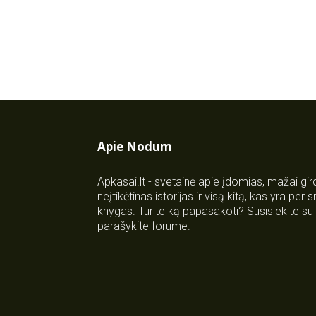
Apie Nodum
Apkasai.lt - svetainė apie įdomias, mažai gi
neįtikėtinas istorijas ir visą kitą, kas yra per
knygas. Turite ką papasakoti? Susisiekite 
parašykite forume.